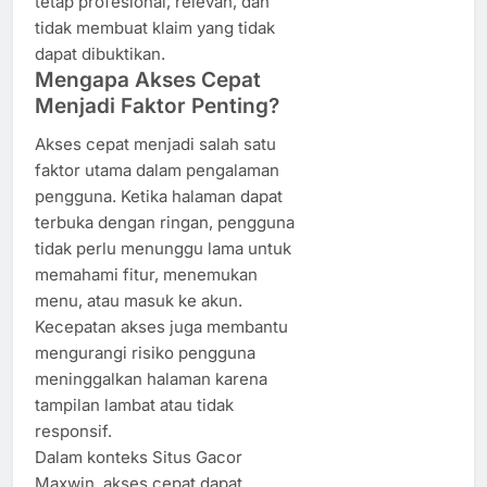
tetap profesional, relevan, dan
tidak membuat klaim yang tidak
dapat dibuktikan.
Mengapa Akses Cepat
Menjadi Faktor Penting?
Akses cepat menjadi salah satu
faktor utama dalam pengalaman
pengguna. Ketika halaman dapat
terbuka dengan ringan, pengguna
tidak perlu menunggu lama untuk
memahami fitur, menemukan
menu, atau masuk ke akun.
Kecepatan akses juga membantu
mengurangi risiko pengguna
meninggalkan halaman karena
tampilan lambat atau tidak
responsif.
Dalam konteks Situs Gacor
Maxwin, akses cepat dapat