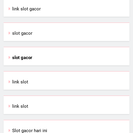
link slot gacor
slot gacor
slot gacor
link slot
link slot
Slot gacor hari ini