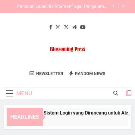
Skip
Slot Lebah4D Stabil untuk Kebutuhan Akses
to
Harian yang Lebih Nyaman dan Terarah
content
LAE138 Login Aman dengan Langkah Akses yang
Praktis
Slot Lebah4D dan Sistem Login yang Dirancang
untuk Akses Cepat
Panduan Lebah4D Alternatif agar Pengalaman
Pengguna Lebih Baik
Slot Lebah4D Stabil untuk Kebutuhan Akses
Harian yang Lebih Nyaman dan Terarah
Blossoming
Temukan Buku Dan Publikasi Inspiratif Dari
LAE138 Login Aman dengan Langkah Akses yang
NEWSLETTER
RANDOM NEWS
Press
Praktis
Blossoming Press.
MENU
ot Lebah4D dan Sistem Login yang Dirancang untuk Akses Cep
HEADLINES
Months Ago