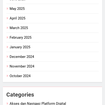
May 2025
April 2025
March 2025
February 2025
January 2025
December 2024
November 2024
October 2024
Categories
Akses dan Navigasi Platform Digital