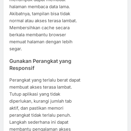
halaman membaca data lama.
Akibatnya, tampilan bisa tidak
normal atau akses terasa lambat.
Membersihkan cache secara
berkala membantu browser
memuat halaman dengan lebih
segar.
Gunakan Perangkat yang
Responsif
Perangkat yang terlalu berat dapat
membuat akses terasa lambat.
Tutup aplikasi yang tidak
diperlukan, kurangi jumlah tab
aktif, dan pastikan memori
perangkat tidak terlalu penuh.
Langkah sederhana ini dapat
membantu pengalaman akses