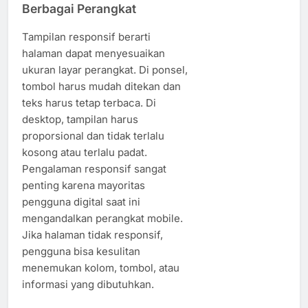
Berbagai Perangkat
Tampilan responsif berarti
halaman dapat menyesuaikan
ukuran layar perangkat. Di ponsel,
tombol harus mudah ditekan dan
teks harus tetap terbaca. Di
desktop, tampilan harus
proporsional dan tidak terlalu
kosong atau terlalu padat.
Pengalaman responsif sangat
penting karena mayoritas
pengguna digital saat ini
mengandalkan perangkat mobile.
Jika halaman tidak responsif,
pengguna bisa kesulitan
menemukan kolom, tombol, atau
informasi yang dibutuhkan.