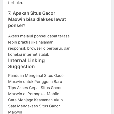
terbuka.
7. Apakah Situs Gacor
Maxwin bisa diakses lewat
ponsel?
Akses melalui ponsel dapat terasa
lebih praktis jika halaman
responsif, browser diperbarui, dan
koneksi internet stabil.
Internal Linking
Suggestion
Panduan Mengenal Situs Gacor
Maxwin untuk Pengguna Baru
Tips Akses Cepat Situs Gacor
Maxwin di Perangkat Mobile
Cara Menjaga Keamanan Akun
Saat Mengakses Situs Gacor
Maxwin