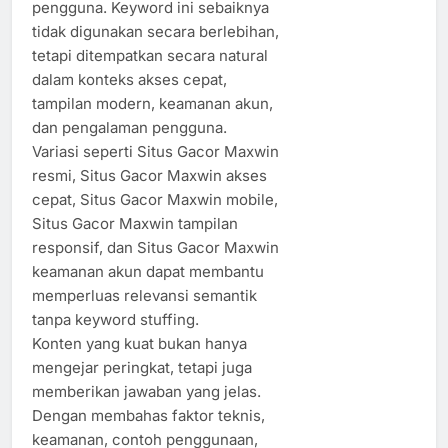
pengguna. Keyword ini sebaiknya
tidak digunakan secara berlebihan,
tetapi ditempatkan secara natural
dalam konteks akses cepat,
tampilan modern, keamanan akun,
dan pengalaman pengguna.
Variasi seperti Situs Gacor Maxwin
resmi, Situs Gacor Maxwin akses
cepat, Situs Gacor Maxwin mobile,
Situs Gacor Maxwin tampilan
responsif, dan Situs Gacor Maxwin
keamanan akun dapat membantu
memperluas relevansi semantik
tanpa keyword stuffing.
Konten yang kuat bukan hanya
mengejar peringkat, tetapi juga
memberikan jawaban yang jelas.
Dengan membahas faktor teknis,
keamanan, contoh penggunaan,