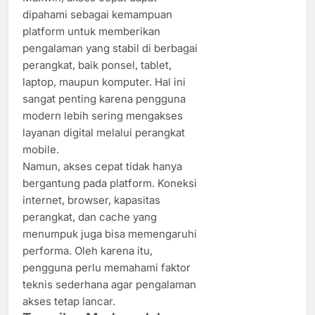
dipahami sebagai kemampuan
platform untuk memberikan
pengalaman yang stabil di berbagai
perangkat, baik ponsel, tablet,
laptop, maupun komputer. Hal ini
sangat penting karena pengguna
modern lebih sering mengakses
layanan digital melalui perangkat
mobile.
Namun, akses cepat tidak hanya
bergantung pada platform. Koneksi
internet, browser, kapasitas
perangkat, dan cache yang
menumpuk juga bisa memengaruhi
performa. Oleh karena itu,
pengguna perlu memahami faktor
teknis sederhana agar pengalaman
akses tetap lancar.