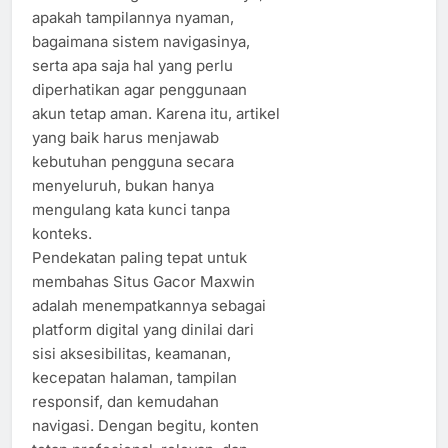
apakah tampilannya nyaman,
bagaimana sistem navigasinya,
serta apa saja hal yang perlu
diperhatikan agar penggunaan
akun tetap aman. Karena itu, artikel
yang baik harus menjawab
kebutuhan pengguna secara
menyeluruh, bukan hanya
mengulang kata kunci tanpa
konteks.
Pendekatan paling tepat untuk
membahas Situs Gacor Maxwin
adalah menempatkannya sebagai
platform digital yang dinilai dari
sisi aksesibilitas, keamanan,
kecepatan halaman, tampilan
responsif, dan kemudahan
navigasi. Dengan begitu, konten