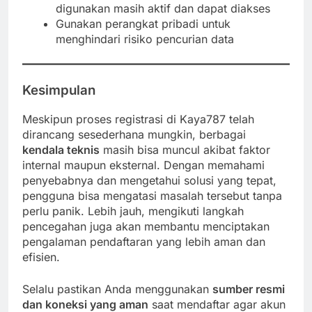
digunakan masih aktif dan dapat diakses
Gunakan perangkat pribadi untuk
menghindari risiko pencurian data
Kesimpulan
Meskipun proses registrasi di Kaya787 telah
dirancang sesederhana mungkin, berbagai
kendala teknis
masih bisa muncul akibat faktor
internal maupun eksternal. Dengan memahami
penyebabnya dan mengetahui solusi yang tepat,
pengguna bisa mengatasi masalah tersebut tanpa
perlu panik. Lebih jauh, mengikuti langkah
pencegahan juga akan membantu menciptakan
pengalaman pendaftaran yang lebih aman dan
efisien.
Selalu pastikan Anda menggunakan
sumber resmi
dan koneksi yang aman
saat mendaftar agar akun