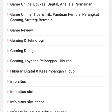
Game Online, Edukasi Digital, Analisis Permainan
Game Online, Tips & Trik, Panduan Pemula, Perangkat
Gaming, Strategi Bermain
Game Review
Gaming & Teknologi
Gaming Design
Gaming, Layanan Pelanggan, Hiburan
Hiburan Digital & Keseimbangan Hidup
info situs
info situs slot
info situs slot gacor