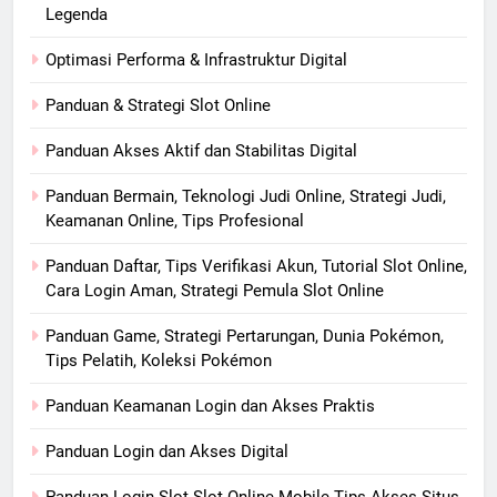
Legenda
Optimasi Performa & Infrastruktur Digital
Panduan & Strategi Slot Online
Panduan Akses Aktif dan Stabilitas Digital
Panduan Bermain, Teknologi Judi Online, Strategi Judi,
Keamanan Online, Tips Profesional
Panduan Daftar, Tips Verifikasi Akun, Tutorial Slot Online,
Cara Login Aman, Strategi Pemula Slot Online
Panduan Game, Strategi Pertarungan, Dunia Pokémon,
Tips Pelatih, Koleksi Pokémon
Panduan Keamanan Login dan Akses Praktis
Panduan Login dan Akses Digital