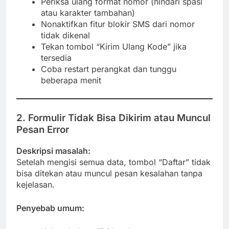
Periksa ulang format nomor (hindari spasi
atau karakter tambahan)
Nonaktifkan fitur blokir SMS dari nomor
tidak dikenal
Tekan tombol “Kirim Ulang Kode” jika
tersedia
Coba restart perangkat dan tunggu
beberapa menit
2.
Formulir Tidak Bisa Dikirim atau Muncul
Pesan Error
Deskripsi masalah:
Setelah mengisi semua data, tombol “Daftar” tidak
bisa ditekan atau muncul pesan kesalahan tanpa
kejelasan.
Penyebab umum: