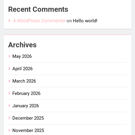
Recent Comments
A WordPress Commenter
on
Hello world!
Archives
May 2026
April 2026
March 2026
February 2026
January 2026
December 2025
November 2025