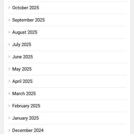
October 2025
September 2025
August 2025
July 2025
June 2025
May 2025
April 2025
March 2025
February 2025
January 2025
December 2024