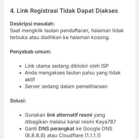
4.
Link Registrasi Tidak Dapat Diakses
Deskripsi masalah:
Saat mengklik tautan pendaftaran, halaman tidak
terbuka atau dialihkan ke halaman kosong.
Penyebab umum:
Link utama sedang diblokir oleh ISP
Anda mengakses tautan palsu yang tidak
aktif
Server sedang dalam pemeliharaan
Solusi:
Gunakan
link alternatif resmi
yang
dibagikan melalui kanal resmi Kaya787
Ganti
DNS perangkat
ke Google DNS
(8.8.8.8) atau Cloudflare (1.1.1.1)