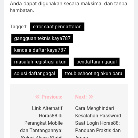
Anda dapat digunakan secara maksimal dan tanpa
hambatan.
Tagged:
error saat pendaftaran
gangguan teknis kaya787
kendala daftar kaya787
masalah registrasi akun
pendaftaran gagal
solusi daftar gagal
troubleshooting akun baru
Previous:
Next:
Post
navigation
Link Alternatif
Cara Menghindari
Horas88 di
Kesalahan Password
Perangkat Mobile
Saat Login Horas88:
dan Tantangannya:
Panduan Praktis dan
Solusi Akses Stabil
Aman