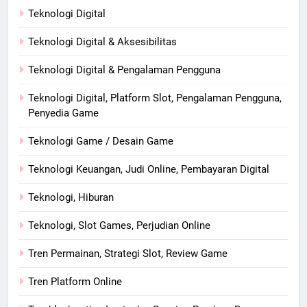
Teknologi Digital
Teknologi Digital & Aksesibilitas
Teknologi Digital & Pengalaman Pengguna
Teknologi Digital, Platform Slot, Pengalaman Pengguna,
Penyedia Game
Teknologi Game / Desain Game
Teknologi Keuangan, Judi Online, Pembayaran Digital
Teknologi, Hiburan
Teknologi, Slot Games, Perjudian Online
Tren Permainan, Strategi Slot, Review Game
Tren Platform Online