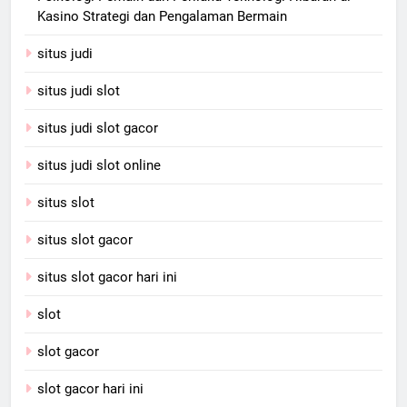
Kasino Strategi dan Pengalaman Bermain
situs judi
situs judi slot
situs judi slot gacor
situs judi slot online
situs slot
situs slot gacor
situs slot gacor hari ini
slot
slot gacor
slot gacor hari ini