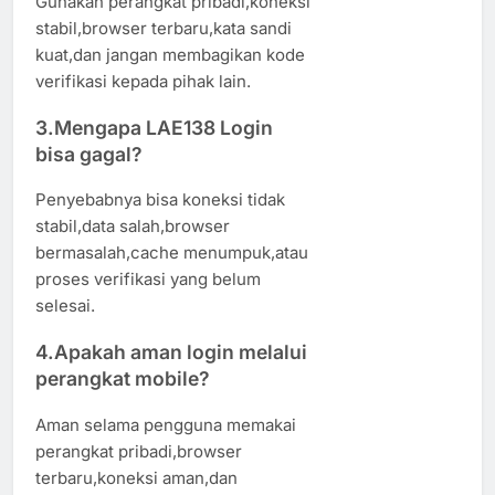
Gunakan perangkat pribadi,koneksi
stabil,browser terbaru,kata sandi
kuat,dan jangan membagikan kode
verifikasi kepada pihak lain.
3.Mengapa LAE138 Login
bisa gagal?
Penyebabnya bisa koneksi tidak
stabil,data salah,browser
bermasalah,cache menumpuk,atau
proses verifikasi yang belum
selesai.
4.Apakah aman login melalui
perangkat mobile?
Aman selama pengguna memakai
perangkat pribadi,browser
terbaru,koneksi aman,dan