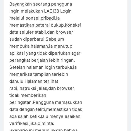
Bayangkan seorang pengguna
ingin melakukan LAE138 Login
melalui ponsel pribadi.Ia
memastikan baterai cukup,koneksi
data seluler stabil,dan browser
sudah diperbarui.Sebelum
membuka halaman,ia menutup
aplikasi yang tidak diperlukan agar
perangkat berjalan lebih ringan.
Setelah halaman login terbuka,ia
memeriksa tampilan terlebih
dahulu.Halaman terlihat
rapi,instruksi jelas,dan browser
tidak memberikan
peringatan.Pengguna memasukkan
data dengan teliti,memastikan tidak
ada salah ketik,lalu menyelesaikan
verifikasi jika diminta.
Skenario ini menunjukkan bahwa