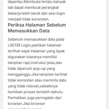
dipantau.Membuka terlalu banyak
tab dapat membuat perangkat
bekerja lebih berat dan sesi login
menjadi tidak konsisten.
Periksa Halaman Sebelum
Memasukkan Data
Sebelum memasukkan data pada
LAE138 Login,pastikan halaman
terlihat wajar.Halaman yang layak
digunakan biasanya memiliki
tampilan rapi,instruksi jelas,dan
tidak dipenuhi pop-up yang
mengganggu.Jika tampilan terlihat
tidak konsisten atau meminta data
yang tidak relevan,sebaiknya
hentikan proses terlebih dahulu.
Perhatikan juga peringatan dari
browser.Jika browser