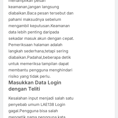
menampilkan pesan
keamanan,jangan langsung
diabaikan.Baca pesan tersebut dan
pahami maksudnya sebelum
mengambil keputusan.Keamanan
data lebih penting daripada
sekadar masuk akun dengan cepat.
Pemeriksaan halaman adalah
langkah sederhana,tetapi sering
diabaikan.Padahal,beberapa detik
untuk memeriksa tampilan dapat
membantu pengguna menghindari
risiko yang tidak perlu.
Masukkan Data Login
dengan Teliti
Kesalahan input menjadi salah satu
penyebab umum LAE138 Login
gagal.Pengguna bisa salah
mengetik nama pengguna,kata