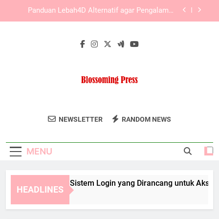
Skip
Slot Lebah4D Stabil untuk Kebutuhan Akses
to
Harian yang Lebih Nyaman dan Terarah
content
LAE138 Login Aman dengan Langkah Akses yang
Praktis
Slot Lebah4D dan Sistem Login yang Dirancang
untuk Akses Cepat
Panduan Lebah4D Alternatif agar Pengalaman
Pengguna Lebih Baik
Slot Lebah4D Stabil untuk Kebutuhan Akses
Harian yang Lebih Nyaman dan Terarah
Blossoming
Temukan Buku Dan Publikasi Inspiratif Dari
LAE138 Login Aman dengan Langkah Akses yang
NEWSLETTER
RANDOM NEWS
Press
Praktis
Blossoming Press.
MENU
ot Lebah4D dan Sistem Login yang Dirancang untuk Akses Cep
HEADLINES
onths Ago