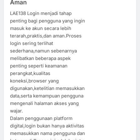
Aman
LAE138 Login menjadi tahap
penting bagi pengguna yang ingin
masuk ke akun secara lebih
terarah,praktis,dan aman.Proses
login sering terlihat
sederhana,namun sebenarnya
melibatkan beberapa aspek
penting seperti keamanan
perangkat,kualitas
koneksi,browser yang
digunakan,ketelitian memasukkan
data,serta kemampuan pengguna
mengenali halaman akses yang
wajar.
Dalam penggunaan platform
digital,login bukan hanya aktivitas
memasukkan nama pengguna dan