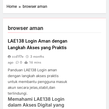
Home
browser aman
browser aman
LAE138 Login Aman dengan
Langkah Akses yang Praktis
ccd1f7e
3 months
ago
0
16 mins
Panduan LAE138 Login aman
dengan langkah akses praktis
untuk membantu pengguna masuk
akun secara jelas,stabil,dan
terlindungi.
Memahami LAE138 Login
dalam Akses Digital yang