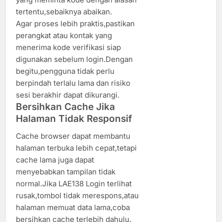
tertentu,sebaiknya abaikan.
Agar proses lebih praktis,pastikan
perangkat atau kontak yang
menerima kode verifikasi siap
digunakan sebelum login.Dengan
begitu,pengguna tidak perlu
berpindah terlalu lama dan risiko
sesi berakhir dapat dikurangi.
Bersihkan Cache Jika
Halaman Tidak Responsif
Cache browser dapat membantu
halaman terbuka lebih cepat,tetapi
cache lama juga dapat
menyebabkan tampilan tidak
normal.Jika LAE138 Login terlihat
rusak,tombol tidak merespons,atau
halaman memuat data lama,coba
bersihkan cache terlebih dahulu.