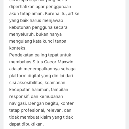
diperhatikan agar penggunaan
akun tetap aman. Karena itu, artikel
yang baik harus menjawab
kebutuhan pengguna secara
menyeluruh, bukan hanya
mengulang kata kunci tanpa
konteks.
Pendekatan paling tepat untuk
membahas Situs Gacor Maxwin
adalah menempatkannya sebagai
platform digital yang dinilai dari
sisi aksesibilitas, keamanan,
kecepatan halaman, tampilan
responsif, dan kemudahan
navigasi. Dengan begitu, konten
tetap profesional, relevan, dan
tidak membuat klaim yang tidak
dapat dibuktikan.