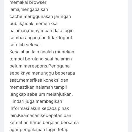
memakai browser
lama,mengabaikan
cache,menggunakan jaringan
publik,tidak memeriksa
halaman,menyimpan data login
sembarangan,dan tidak logout
setelah selesai.
Kesalahan lain adalah menekan
tombol berulang saat halaman
belum merespons.Pengguna
sebaiknya menunggu beberapa
saat,memeriksa koneksi,dan
memastikan halaman tampil
lengkap sebelum melanjutkan.
Hindari juga membagikan
informasi akun kepada pihak
lain.Keamanan,kecepatan,dan
ketelitian harus berjalan bersama
agar pengalaman login tetap