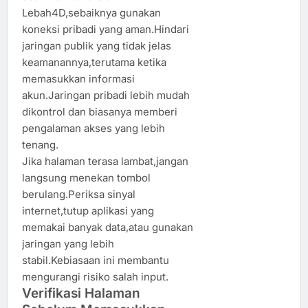
Lebah4D,sebaiknya gunakan
koneksi pribadi yang aman.Hindari
jaringan publik yang tidak jelas
keamanannya,terutama ketika
memasukkan informasi
akun.Jaringan pribadi lebih mudah
dikontrol dan biasanya memberi
pengalaman akses yang lebih
tenang.
Jika halaman terasa lambat,jangan
langsung menekan tombol
berulang.Periksa sinyal
internet,tutup aplikasi yang
memakai banyak data,atau gunakan
jaringan yang lebih
stabil.Kebiasaan ini membantu
mengurangi risiko salah input.
Verifikasi Halaman