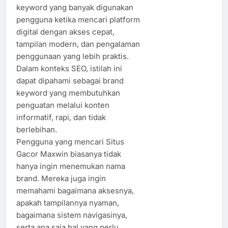
keyword yang banyak digunakan
pengguna ketika mencari platform
digital dengan akses cepat,
tampilan modern, dan pengalaman
penggunaan yang lebih praktis.
Dalam konteks SEO, istilah ini
dapat dipahami sebagai brand
keyword yang membutuhkan
penguatan melalui konten
informatif, rapi, dan tidak
berlebihan.
Pengguna yang mencari Situs
Gacor Maxwin biasanya tidak
hanya ingin menemukan nama
brand. Mereka juga ingin
memahami bagaimana aksesnya,
apakah tampilannya nyaman,
bagaimana sistem navigasinya,
serta apa saja hal yang perlu