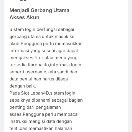
Menjadi Gerbang Utama
Akses Akun
Sistem login berfungsi sebagai
gerbang utama untuk masuk ke
akun.Pengguna perlu memasukkan
informasi yang sesuai agar dapat
mengakses fitur atau menu yang
tersedia.Karena itu,informasi login
seperti username,kata sandi,dan
data pemulihan harus dijaga
dengan baik.
Pada Slot Lebah4D,sistem login
sebaiknya dipahami sebagai bagian
penting dari pengalaman
akses.Pengguna perlu membaca
instruksi,mengisi data dengan
teliti,dan memastikan halaman