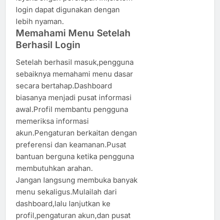
login dapat digunakan dengan
lebih nyaman.
Memahami Menu Setelah
Berhasil Login
Setelah berhasil masuk,pengguna
sebaiknya memahami menu dasar
secara bertahap.Dashboard
biasanya menjadi pusat informasi
awal.Profil membantu pengguna
memeriksa informasi
akun.Pengaturan berkaitan dengan
preferensi dan keamanan.Pusat
bantuan berguna ketika pengguna
membutuhkan arahan.
Jangan langsung membuka banyak
menu sekaligus.Mulailah dari
dashboard,lalu lanjutkan ke
profil,pengaturan akun,dan pusat