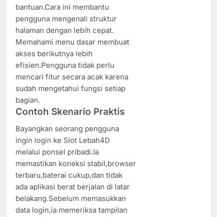
bantuan.Cara ini membantu
pengguna mengenali struktur
halaman dengan lebih cepat.
Memahami menu dasar membuat
akses berikutnya lebih
efisien.Pengguna tidak perlu
mencari fitur secara acak karena
sudah mengetahui fungsi setiap
bagian.
Contoh Skenario Praktis
Bayangkan seorang pengguna
ingin login ke Slot Lebah4D
melalui ponsel pribadi.Ia
memastikan koneksi stabil,browser
terbaru,baterai cukup,dan tidak
ada aplikasi berat berjalan di latar
belakang.Sebelum memasukkan
data login,ia memeriksa tampilan