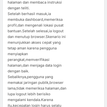
halaman dan membaca instruksi
dengan teliti.
Setelah berhasil masuk,ia
membuka dashboard,memeriksa
profil,dan mengenali lokasi pusat
bantuan.Setelah selesai,ia logout
dan menutup browser.Skenario ini
menunjukkan akses cepat yang
tetap aman karena pengguna
menyiapkan
perangkat,memverifikasi
halaman,dan menjaga data login
dengan baik.
Sebaliknya,pengguna yang
memakai jaringan publik,browser
lama,tidak memeriksa halaman,dan
lupa logout lebih berisiko
mengalami kendala.Karena
itu,kecepatan login harus selalu