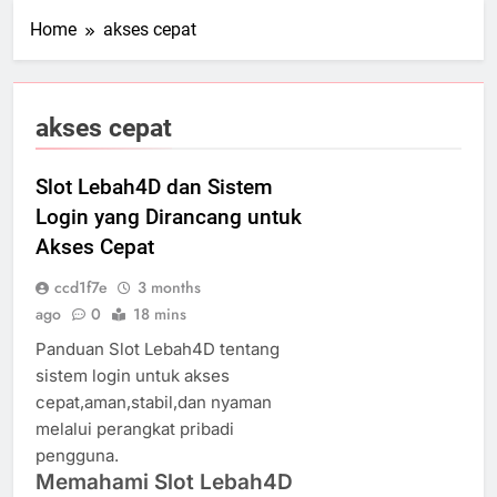
Home
akses cepat
akses cepat
Slot Lebah4D dan Sistem
Login yang Dirancang untuk
Akses Cepat
ccd1f7e
3 months
ago
0
18 mins
Panduan Slot Lebah4D tentang
sistem login untuk akses
cepat,aman,stabil,dan nyaman
melalui perangkat pribadi
pengguna.
Memahami Slot Lebah4D