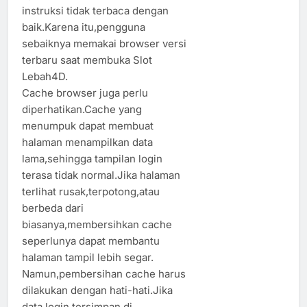
instruksi tidak terbaca dengan
baik.Karena itu,pengguna
sebaiknya memakai browser versi
terbaru saat membuka Slot
Lebah4D.
Cache browser juga perlu
diperhatikan.Cache yang
menumpuk dapat membuat
halaman menampilkan data
lama,sehingga tampilan login
terasa tidak normal.Jika halaman
terlihat rusak,terpotong,atau
berbeda dari
biasanya,membersihkan cache
seperlunya dapat membantu
halaman tampil lebih segar.
Namun,pembersihan cache harus
dilakukan dengan hati-hati.Jika
data login tersimpan di