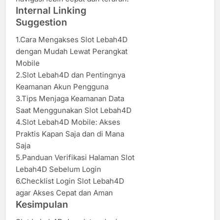
Internal Linking
Suggestion
1.Cara Mengakses Slot Lebah4D
dengan Mudah Lewat Perangkat
Mobile
2.Slot Lebah4D dan Pentingnya
Keamanan Akun Pengguna
3.Tips Menjaga Keamanan Data
Saat Menggunakan Slot Lebah4D
4.Slot Lebah4D Mobile: Akses
Praktis Kapan Saja dan di Mana
Saja
5.Panduan Verifikasi Halaman Slot
Lebah4D Sebelum Login
6.Checklist Login Slot Lebah4D
agar Akses Cepat dan Aman
Kesimpulan