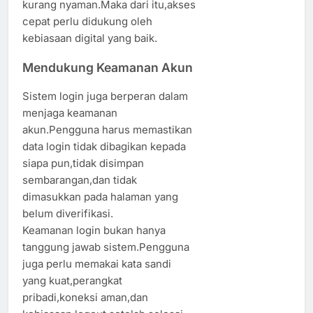
kurang nyaman.Maka dari itu,akses
cepat perlu didukung oleh
kebiasaan digital yang baik.
Mendukung Keamanan Akun
Sistem login juga berperan dalam
menjaga keamanan
akun.Pengguna harus memastikan
data login tidak dibagikan kepada
siapa pun,tidak disimpan
sembarangan,dan tidak
dimasukkan pada halaman yang
belum diverifikasi.
Keamanan login bukan hanya
tanggung jawab sistem.Pengguna
juga perlu memakai kata sandi
yang kuat,perangkat
pribadi,koneksi aman,dan