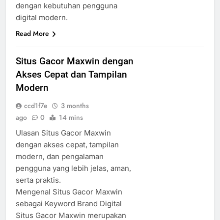
dengan kebutuhan pengguna
digital modern.
Read More
Situs Gacor Maxwin dengan
Akses Cepat dan Tampilan
Modern
ccd1f7e
3 months
ago
0
14 mins
Ulasan Situs Gacor Maxwin
dengan akses cepat, tampilan
modern, dan pengalaman
pengguna yang lebih jelas, aman,
serta praktis.
Mengenal Situs Gacor Maxwin
sebagai Keyword Brand Digital
Situs Gacor Maxwin merupakan