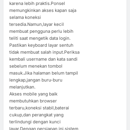
karena lebih praktis.Ponsel
memungkinkan akses kapan saja
selama koneksi
tersedia.Namun,layar kecil
membuat pengguna perlu lebih
teliti saat mengetik data login.
Pastikan keyboard layar sentuh
tidak membuat salah input.Periksa
kembali username dan kata sandi
sebelum menekan tombol
masuk.Jika halaman belum tampil
lengkap,jangan buru-buru
melanjutkan.
Akses mobile yang baik
membutuhkan browser
terbaru,koneksi stabil,baterai
cukup,dan perangkat yang
terlindungi dengan kunci
layar.Dengan persiapan ini,sistem