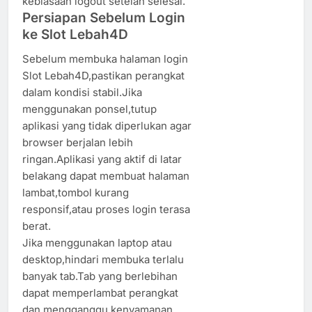
kebiasaan logout setelah selesai.
Persiapan Sebelum Login
ke Slot Lebah4D
Sebelum membuka halaman login
Slot Lebah4D,pastikan perangkat
dalam kondisi stabil.Jika
menggunakan ponsel,tutup
aplikasi yang tidak diperlukan agar
browser berjalan lebih
ringan.Aplikasi yang aktif di latar
belakang dapat membuat halaman
lambat,tombol kurang
responsif,atau proses login terasa
berat.
Jika menggunakan laptop atau
desktop,hindari membuka terlalu
banyak tab.Tab yang berlebihan
dapat memperlambat perangkat
dan mengganggu kenyamanan