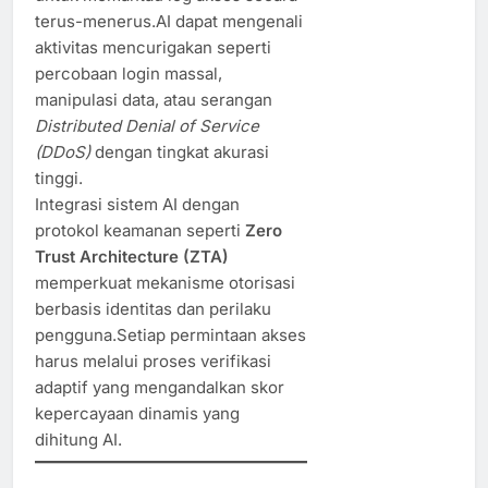
terus-menerus.AI dapat mengenali
aktivitas mencurigakan seperti
percobaan login massal,
manipulasi data, atau serangan
Distributed Denial of Service
(DDoS)
dengan tingkat akurasi
tinggi.
Integrasi sistem AI dengan
protokol keamanan seperti
Zero
Trust Architecture (ZTA)
memperkuat mekanisme otorisasi
berbasis identitas dan perilaku
pengguna.Setiap permintaan akses
harus melalui proses verifikasi
adaptif yang mengandalkan skor
kepercayaan dinamis yang
dihitung AI.