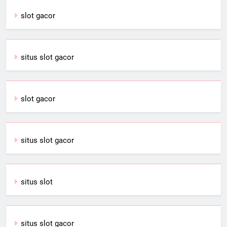
slot gacor
situs slot gacor
slot gacor
situs slot gacor
situs slot
situs slot gacor