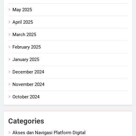
May 2025
April 2025
March 2025
February 2025
January 2025
December 2024
November 2024
October 2024
Categories
Akses dan Navigasi Platform Digital