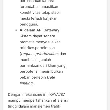
berdasarkan latensi
terendah, memastikan
konektivitas tetap stabil
meski terjadi lonjakan
pengguna.
AI dalam API Gateway:
Sistem dapat secara
otomatis menyesuaikan
prioritas permintaan
(
request prioritization
) dan
membatasi jumlah
permintaan dari klien yang
berpotensi menimbulkan
beban berlebih (
rate
limiting
).
Dengan mekanisme ini, KAYA787
mampu mempertahankan efisiensi
tinggi dalam manajemen trafik