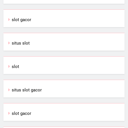
slot gacor
situs slot
slot
situs slot gacor
slot gacor