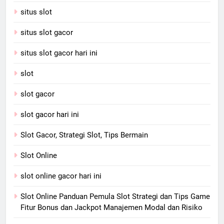
situs slot
situs slot gacor
situs slot gacor hari ini
slot
slot gacor
slot gacor hari ini
Slot Gacor, Strategi Slot, Tips Bermain
Slot Online
slot online gacor hari ini
Slot Online Panduan Pemula Slot Strategi dan Tips Game
Fitur Bonus dan Jackpot Manajemen Modal dan Risiko