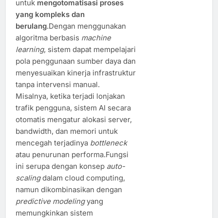
untuk
mengotomatisasi proses
yang kompleks dan
berulang
.Dengan menggunakan
algoritma berbasis
machine
learning
, sistem dapat mempelajari
pola penggunaan sumber daya dan
menyesuaikan kinerja infrastruktur
tanpa intervensi manual.
Misalnya, ketika terjadi lonjakan
trafik pengguna, sistem AI secara
otomatis mengatur alokasi server,
bandwidth, dan memori untuk
mencegah terjadinya
bottleneck
atau penurunan performa.Fungsi
ini serupa dengan konsep
auto-
scaling
dalam cloud computing,
namun dikombinasikan dengan
predictive modeling
yang
memungkinkan sistem