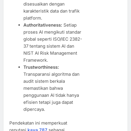
disesuaikan dengan
karakteristik data dan trafik
platform.
Authoritativeness:
Setiap
proses AI mengikuti standar
global seperti ISO/IEC 2382-
37 tentang sistem AI dan
NIST AI Risk Management
Framework.
Trustworthiness:
Transparansi algoritma dan
audit sistem berkala
memastikan bahwa
penggunaan AI tidak hanya
efisien tetapi juga dapat
dipercaya.
Pendekatan ini memperkuat
reputasi
kaya 787
sebagai