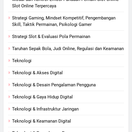
Slot Online Terpercaya
Strategi Gaming, Mindset Kompetitif, Pengembangan
Skill, Taktik Permainan, Psikologi Gamer
Strategi Slot & Evaluasi Pola Permainan
Taruhan Sepak Bola, Judi Online, Regulasi dan Keamanan
Teknologi
Teknologi & Akses Digital
Teknologi & Desain Pengalaman Pengguna
Teknologi & Gaya Hidup Digital
Teknologi & Infrastruktur Jaringan
Teknologi & Keamanan Digital