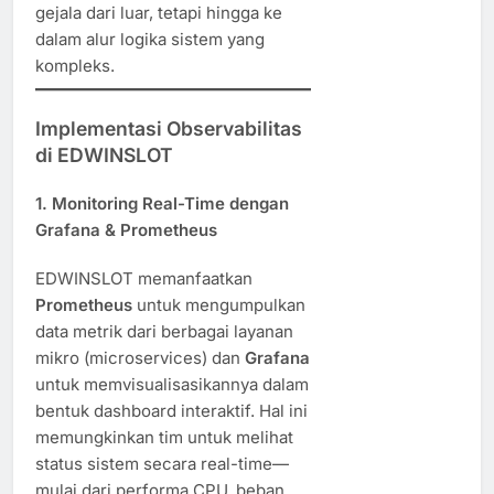
gejala dari luar, tetapi hingga ke
dalam alur logika sistem yang
kompleks.
Implementasi Observabilitas
di EDWINSLOT
1.
Monitoring Real-Time dengan
Grafana & Prometheus
EDWINSLOT memanfaatkan
Prometheus
untuk mengumpulkan
data metrik dari berbagai layanan
mikro (microservices) dan
Grafana
untuk memvisualisasikannya dalam
bentuk dashboard interaktif. Hal ini
memungkinkan tim untuk melihat
status sistem secara real-time—
mulai dari performa CPU, beban