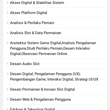
Akses Digital & Stabilitas Sistem
Akses Platform Digital
Analisis & Perilaku Pemain
Analisis Slot & Data Permainan
Arsitektur Sistem Game Digital,Analisis Pengalaman
Pengguna,Studi Perilaku Pemain,Desain Interaksi
Digital,Observasi Permainan Online
Desain Audio Slot
Desain Digital, Pengalaman Pengguna (UX),
Pengembangan Game, Interaksi Digital, Strategi UI/UX
Desain Permainan & Inovasi Slot Digital
Desain Web & Pengalaman Pengguna
Edukasi & Teknologi Digital