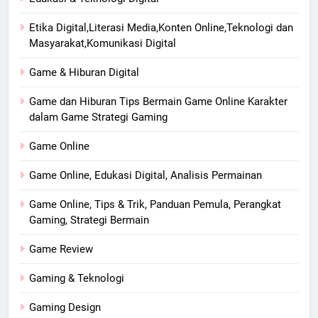
Etika Digital,Literasi Media,Konten Online,Teknologi dan
Masyarakat,Komunikasi Digital
Game & Hiburan Digital
Game dan Hiburan Tips Bermain Game Online Karakter
dalam Game Strategi Gaming
Game Online
Game Online, Edukasi Digital, Analisis Permainan
Game Online, Tips & Trik, Panduan Pemula, Perangkat
Gaming, Strategi Bermain
Game Review
Gaming & Teknologi
Gaming Design