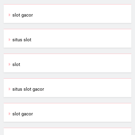
slot gacor
situs slot
slot
situs slot gacor
slot gacor