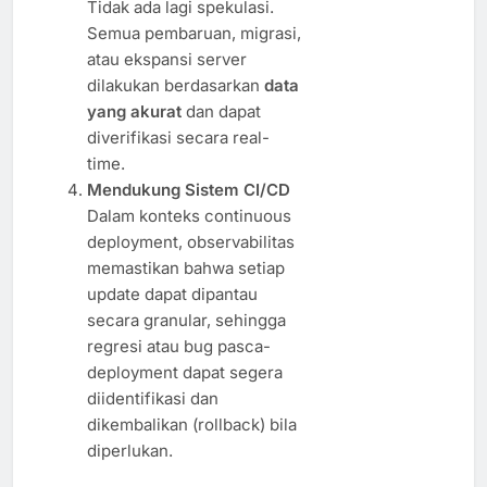
Tidak ada lagi spekulasi.
Semua pembaruan, migrasi,
atau ekspansi server
dilakukan berdasarkan
data
yang akurat
dan dapat
diverifikasi secara real-
time.
Mendukung Sistem CI/CD
Dalam konteks continuous
deployment, observabilitas
memastikan bahwa setiap
update dapat dipantau
secara granular, sehingga
regresi atau bug pasca-
deployment dapat segera
diidentifikasi dan
dikembalikan (rollback) bila
diperlukan.