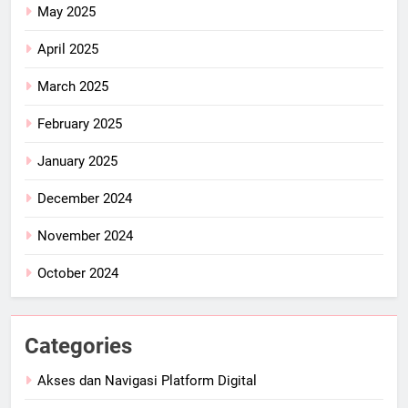
May 2025
April 2025
March 2025
February 2025
January 2025
December 2024
November 2024
October 2024
Categories
Akses dan Navigasi Platform Digital