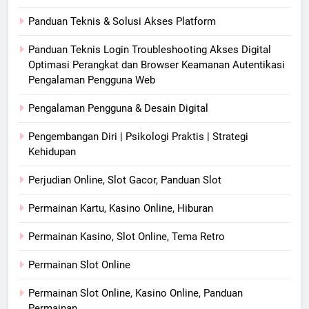
Panduan Teknis & Solusi Akses Platform
Panduan Teknis Login Troubleshooting Akses Digital
Optimasi Perangkat dan Browser Keamanan Autentikasi
Pengalaman Pengguna Web
Pengalaman Pengguna & Desain Digital
Pengembangan Diri | Psikologi Praktis | Strategi
Kehidupan
Perjudian Online, Slot Gacor, Panduan Slot
Permainan Kartu, Kasino Online, Hiburan
Permainan Kasino, Slot Online, Tema Retro
Permainan Slot Online
Permainan Slot Online, Kasino Online, Panduan
Permainan