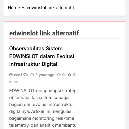
Home
edwinslot link alternatif
edwinslot link alternatif
Observabilitas Sistem
EDWINSLOT dalam Evolusi
Infrastruktur Digital
ccd1f7e
1 year ago
0
6
mins
EDWINSLOT mengadopsi strategi
observabilitas sistem sebagai
bagian dari evolusi infrastruktur
digitalnya. Artikel ini mengulas
bagaimana monitoring real-time,
telemetry, dan analitik membantu