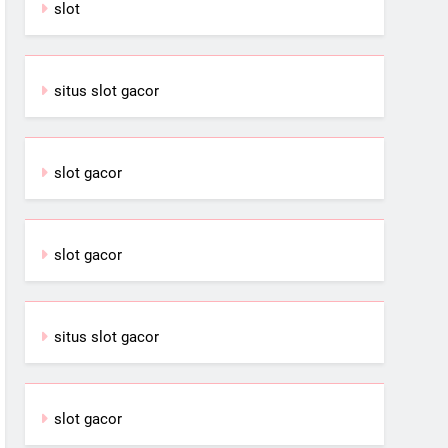
slot
situs slot gacor
slot gacor
slot gacor
situs slot gacor
slot gacor