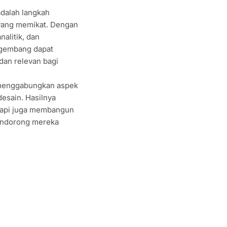
adalah langkah
yang memikat. Dengan
alitik, dan
ngembang dapat
dan relevan bagi
i menggabungkan aspek
desain. Hasilnya
tapi juga membangun
endorong mereka