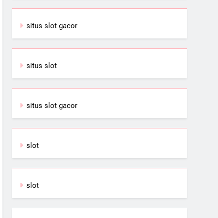
situs slot gacor
situs slot
situs slot gacor
slot
slot