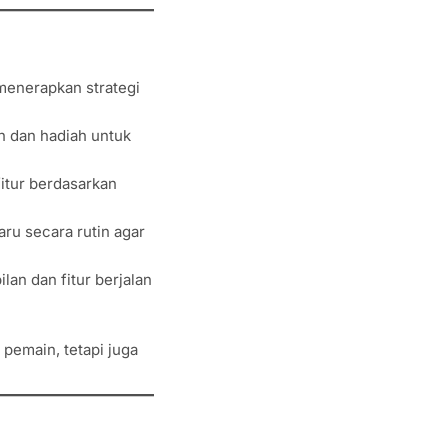
menerapkan strategi
 dan hadiah untuk
itur berdasarkan
u secara rutin agar
an dan fitur berjalan
pemain, tetapi juga