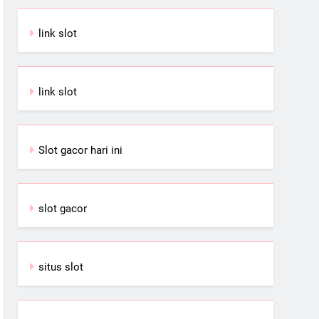
link slot
link slot
Slot gacor hari ini
slot gacor
situs slot