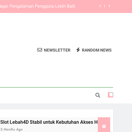
 agar Pengalaman Pengguna Lebih Baik
Harian yang Lebih Nyaman dan Terarah
n dengan Langkah Akses yang Praktis
gin yang Dirancang untuk Akses Cepat
NEWSLETTER
RANDOM NEWS
 agar Pengalaman Pengguna Lebih Baik
Harian yang Lebih Nyaman dan Terarah
n dengan Langkah Akses yang Praktis
4D Stabil untuk Kebutuhan Akses Harian yang Lebih Nyaman d