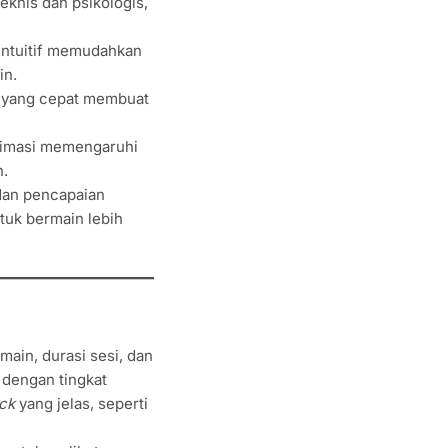
eknis dan psikologis,
 intuitif memudahkan
in.
 yang cepat membuat
nimasi memengaruhi
.
dan pencapaian
tuk bermain lebih
main, durasi sesi, dan
 dengan tingkat
ck
yang jelas, seperti