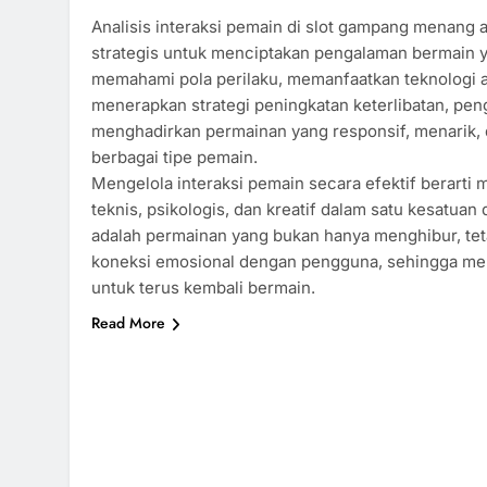
Analisis interaksi pemain di slot gampang menang 
strategis untuk menciptakan pengalaman bermain 
memahami pola perilaku, memanfaatkan teknologi an
menerapkan strategi peningkatan keterlibatan, pe
menghadirkan permainan yang responsif, menarik, 
berbagai tipe pemain.
Mengelola interaksi pemain secara efektif berart
teknis, psikologis, dan kreatif dalam satu kesatuan 
adalah permainan yang bukan hanya menghibur, te
koneksi emosional dengan pengguna, sehingga m
untuk terus kembali bermain.
Read More