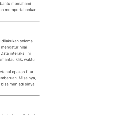
membantu memahami
 dan mempertahankan
g dilakukan selama
 mengatur nilai
Data interaksi ini
mantau klik, waktu
ahui apakah fitur
embaruan. Misalnya,
 bisa menjadi sinyal