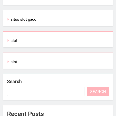
situs slot gacor
slot
slot
Search
SEARCH
Recent Posts