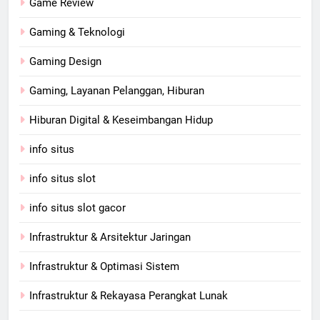
Game Review
Gaming & Teknologi
Gaming Design
Gaming, Layanan Pelanggan, Hiburan
Hiburan Digital & Keseimbangan Hidup
info situs
info situs slot
info situs slot gacor
Infrastruktur & Arsitektur Jaringan
Infrastruktur & Optimasi Sistem
Infrastruktur & Rekayasa Perangkat Lunak