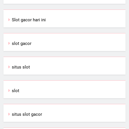
Slot gacor hari ini
slot gacor
situs slot
slot
situs slot gacor