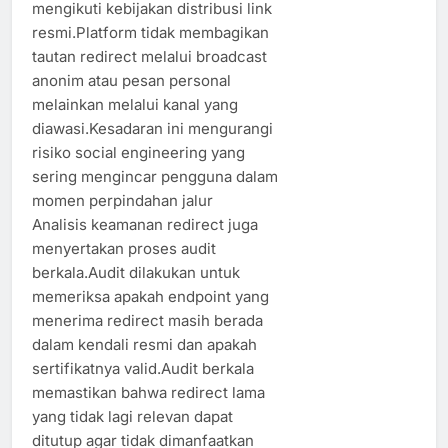
mengikuti kebijakan distribusi link
resmi.Platform tidak membagikan
tautan redirect melalui broadcast
anonim atau pesan personal
melainkan melalui kanal yang
diawasi.Kesadaran ini mengurangi
risiko social engineering yang
sering mengincar pengguna dalam
momen perpindahan jalur
Analisis keamanan redirect juga
menyertakan proses audit
berkala.Audit dilakukan untuk
memeriksa apakah endpoint yang
menerima redirect masih berada
dalam kendali resmi dan apakah
sertifikatnya valid.Audit berkala
memastikan bahwa redirect lama
yang tidak lagi relevan dapat
ditutup agar tidak dimanfaatkan