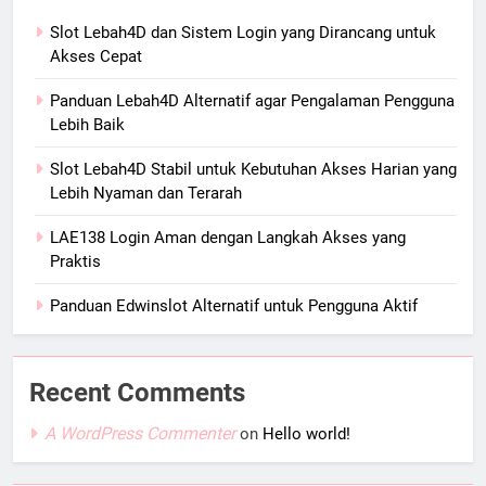
Slot Lebah4D dan Sistem Login yang Dirancang untuk
Akses Cepat
Panduan Lebah4D Alternatif agar Pengalaman Pengguna
Lebih Baik
Slot Lebah4D Stabil untuk Kebutuhan Akses Harian yang
Lebih Nyaman dan Terarah
LAE138 Login Aman dengan Langkah Akses yang
Praktis
Panduan Edwinslot Alternatif untuk Pengguna Aktif
Recent Comments
A WordPress Commenter
on
Hello world!