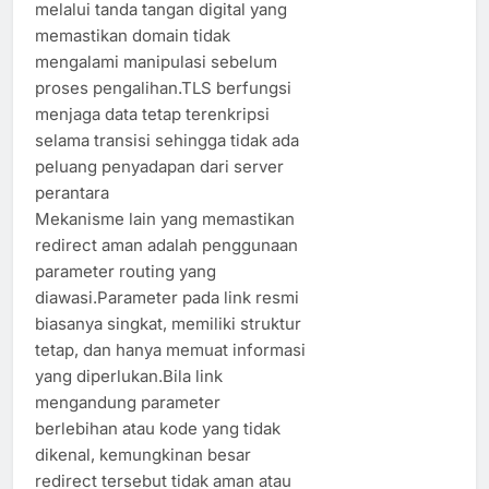
melalui tanda tangan digital yang
memastikan domain tidak
mengalami manipulasi sebelum
proses pengalihan.TLS berfungsi
menjaga data tetap terenkripsi
selama transisi sehingga tidak ada
peluang penyadapan dari server
perantara
Mekanisme lain yang memastikan
redirect aman adalah penggunaan
parameter routing yang
diawasi.Parameter pada link resmi
biasanya singkat, memiliki struktur
tetap, dan hanya memuat informasi
yang diperlukan.Bila link
mengandung parameter
berlebihan atau kode yang tidak
dikenal, kemungkinan besar
redirect tersebut tidak aman atau