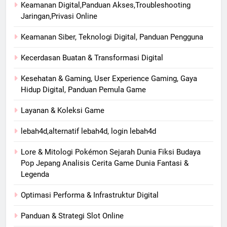
Keamanan Digital,Panduan Akses,Troubleshooting
Jaringan,Privasi Online
Keamanan Siber, Teknologi Digital, Panduan Pengguna
Kecerdasan Buatan & Transformasi Digital
Kesehatan & Gaming, User Experience Gaming, Gaya
Hidup Digital, Panduan Pemula Game
Layanan & Koleksi Game
lebah4d,alternatif lebah4d, login lebah4d
Lore & Mitologi Pokémon Sejarah Dunia Fiksi Budaya
Pop Jepang Analisis Cerita Game Dunia Fantasi &
Legenda
Optimasi Performa & Infrastruktur Digital
Panduan & Strategi Slot Online