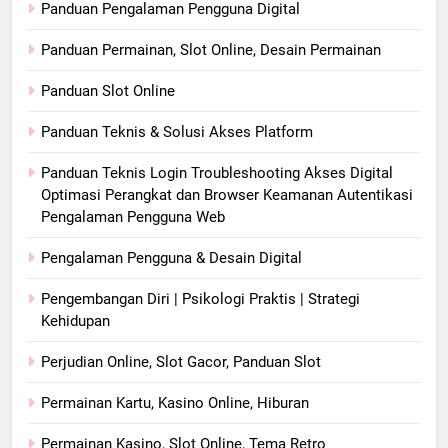
Panduan Pengalaman Pengguna Digital
Panduan Permainan, Slot Online, Desain Permainan
Panduan Slot Online
Panduan Teknis & Solusi Akses Platform
Panduan Teknis Login Troubleshooting Akses Digital
Optimasi Perangkat dan Browser Keamanan Autentikasi
Pengalaman Pengguna Web
Pengalaman Pengguna & Desain Digital
Pengembangan Diri | Psikologi Praktis | Strategi
Kehidupan
Perjudian Online, Slot Gacor, Panduan Slot
Permainan Kartu, Kasino Online, Hiburan
Permainan Kasino, Slot Online, Tema Retro