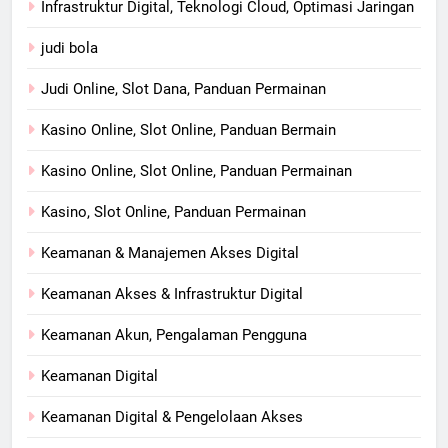
Infrastruktur Digital, Teknologi Cloud, Optimasi Jaringan
judi bola
Judi Online, Slot Dana, Panduan Permainan
Kasino Online, Slot Online, Panduan Bermain
Kasino Online, Slot Online, Panduan Permainan
Kasino, Slot Online, Panduan Permainan
Keamanan & Manajemen Akses Digital
Keamanan Akses & Infrastruktur Digital
Keamanan Akun, Pengalaman Pengguna
Keamanan Digital
Keamanan Digital & Pengelolaan Akses