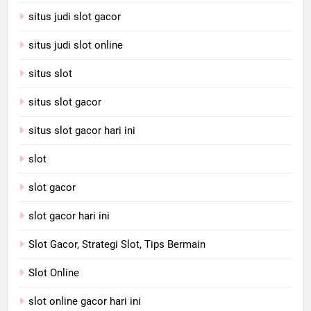
situs judi slot gacor
situs judi slot online
situs slot
situs slot gacor
situs slot gacor hari ini
slot
slot gacor
slot gacor hari ini
Slot Gacor, Strategi Slot, Tips Bermain
Slot Online
slot online gacor hari ini