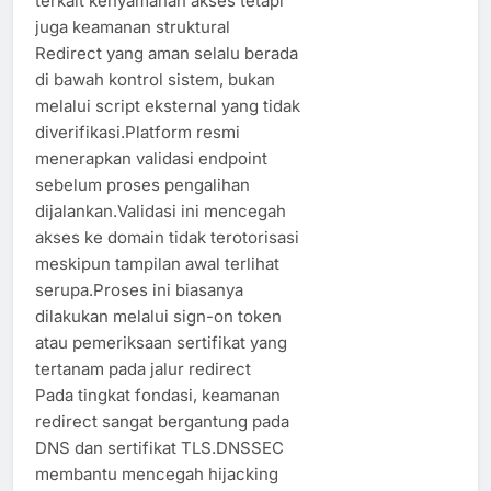
terkait kenyamanan akses tetapi
juga keamanan struktural
Redirect yang aman selalu berada
di bawah kontrol sistem, bukan
melalui script eksternal yang tidak
diverifikasi.Platform resmi
menerapkan validasi endpoint
sebelum proses pengalihan
dijalankan.Validasi ini mencegah
akses ke domain tidak terotorisasi
meskipun tampilan awal terlihat
serupa.Proses ini biasanya
dilakukan melalui sign-on token
atau pemeriksaan sertifikat yang
tertanam pada jalur redirect
Pada tingkat fondasi, keamanan
redirect sangat bergantung pada
DNS dan sertifikat TLS.DNSSEC
membantu mencegah hijacking