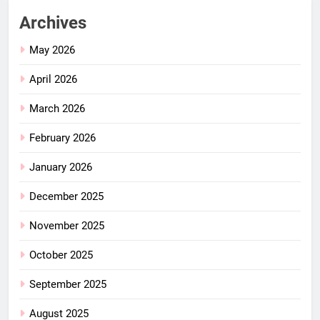
Archives
May 2026
April 2026
March 2026
February 2026
January 2026
December 2025
November 2025
October 2025
September 2025
August 2025