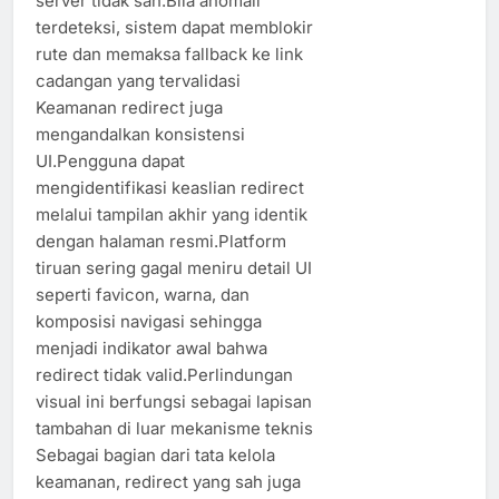
server tidak sah.Bila anomali
terdeteksi, sistem dapat memblokir
rute dan memaksa fallback ke link
cadangan yang tervalidasi
Keamanan redirect juga
mengandalkan konsistensi
UI.Pengguna dapat
mengidentifikasi keaslian redirect
melalui tampilan akhir yang identik
dengan halaman resmi.Platform
tiruan sering gagal meniru detail UI
seperti favicon, warna, dan
komposisi navigasi sehingga
menjadi indikator awal bahwa
redirect tidak valid.Perlindungan
visual ini berfungsi sebagai lapisan
tambahan di luar mekanisme teknis
Sebagai bagian dari tata kelola
keamanan, redirect yang sah juga