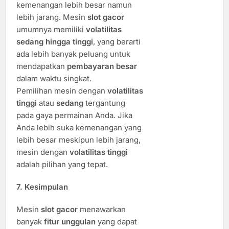
kemenangan lebih besar namun
lebih jarang. Mesin
slot gacor
umumnya memiliki
volatilitas
sedang hingga tinggi
, yang berarti
ada lebih banyak peluang untuk
mendapatkan
pembayaran besar
dalam waktu singkat.
Pemilihan mesin dengan
volatilitas
tinggi
atau
sedang
tergantung
pada gaya permainan Anda. Jika
Anda lebih suka kemenangan yang
lebih besar meskipun lebih jarang,
mesin dengan
volatilitas tinggi
adalah pilihan yang tepat.
7.
Kesimpulan
Mesin
slot gacor
menawarkan
banyak
fitur unggulan
yang dapat