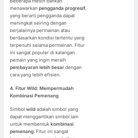
Beberapa mesin bahkan
menawarkan
pengganda progresif
,
yang berarti pengganda dapat
meningkat seiring dengan
berjalannya permainan atau
berdasarkan kondisi tertentu yang
terpenuhi selama permainan. Fitur
ini sangat populer di kalangan
pemain yang ingin meraih
pembayaran lebih besar
dengan
cara yang lebih efisien.
4.
Fitur Wild: Mempermudah
Kombinasi Pemenang
Simbol
wild
adalah simbol yang
dapat menggantikan simbol lain
untuk membentuk
kombinasi
pemenang
. Fitur ini sangat