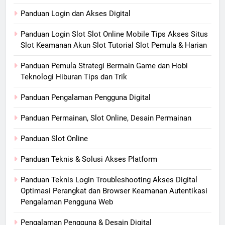
Panduan Login dan Akses Digital
Panduan Login Slot Slot Online Mobile Tips Akses Situs
Slot Keamanan Akun Slot Tutorial Slot Pemula & Harian
Panduan Pemula Strategi Bermain Game dan Hobi
Teknologi Hiburan Tips dan Trik
Panduan Pengalaman Pengguna Digital
Panduan Permainan, Slot Online, Desain Permainan
Panduan Slot Online
Panduan Teknis & Solusi Akses Platform
Panduan Teknis Login Troubleshooting Akses Digital
Optimasi Perangkat dan Browser Keamanan Autentikasi
Pengalaman Pengguna Web
Pengalaman Pengguna & Desain Digital