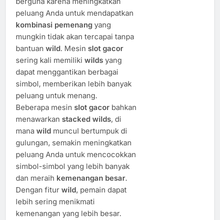
berguna karena meningkatkan
peluang Anda untuk mendapatkan
kombinasi pemenang
yang
mungkin tidak akan tercapai tanpa
bantuan
wild
. Mesin
slot gacor
sering kali memiliki
wilds
yang
dapat menggantikan berbagai
simbol, memberikan lebih banyak
peluang untuk menang.
Beberapa mesin
slot gacor
bahkan
menawarkan
stacked wilds
, di
mana
wild
muncul bertumpuk di
gulungan, semakin meningkatkan
peluang Anda untuk mencocokkan
simbol-simbol yang lebih banyak
dan meraih
kemenangan besar
.
Dengan fitur
wild
, pemain dapat
lebih sering menikmati
kemenangan yang lebih besar.