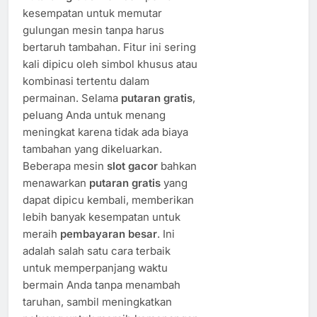
kesempatan untuk memutar
gulungan mesin tanpa harus
bertaruh tambahan. Fitur ini sering
kali dipicu oleh simbol khusus atau
kombinasi tertentu dalam
permainan. Selama
putaran gratis
,
peluang Anda untuk menang
meningkat karena tidak ada biaya
tambahan yang dikeluarkan.
Beberapa mesin
slot gacor
bahkan
menawarkan
putaran gratis
yang
dapat dipicu kembali, memberikan
lebih banyak kesempatan untuk
meraih
pembayaran besar
. Ini
adalah salah satu cara terbaik
untuk memperpanjang waktu
bermain Anda tanpa menambah
taruhan, sambil meningkatkan