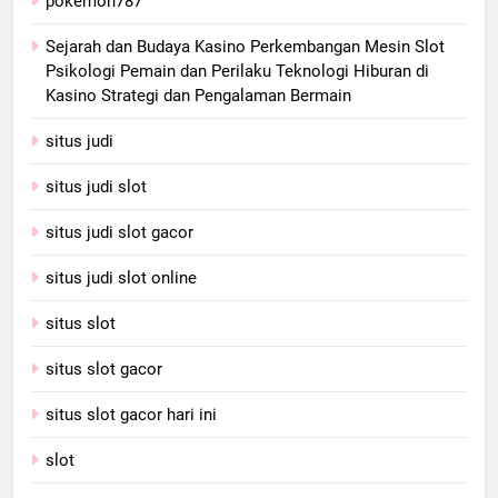
pokemon787
Sejarah dan Budaya Kasino Perkembangan Mesin Slot
Psikologi Pemain dan Perilaku Teknologi Hiburan di
Kasino Strategi dan Pengalaman Bermain
situs judi
situs judi slot
situs judi slot gacor
situs judi slot online
situs slot
situs slot gacor
situs slot gacor hari ini
slot