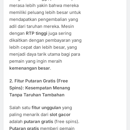
merasa lebih yakin bahwa mereka
memiliki peluang lebih besar untuk
mendapatkan pengembalian yang
adil dari taruhan mereka. Mesin
dengan
RTP tinggi
juga sering
dikaitkan dengan pembayaran yang
lebih cepat dan lebih besar, yang
menjadi daya tarik utama bagi para
pemain yang ingin meraih
kemenangan besar
.
2.
Fitur Putaran Gratis (Free
Spins): Kesempatan Menang
Tanpa Taruhan Tambahan
Salah satu
fitur unggulan
yang
paling menarik dari
slot gacor
adalah
putaran gratis
(free spins).
Putaran gratis
memberi pemain