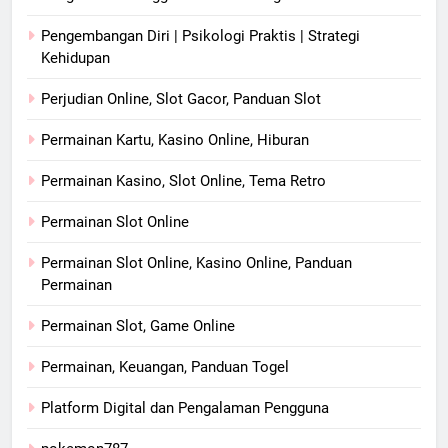
Pengembangan Diri | Psikologi Praktis | Strategi
Kehidupan
Perjudian Online, Slot Gacor, Panduan Slot
Permainan Kartu, Kasino Online, Hiburan
Permainan Kasino, Slot Online, Tema Retro
Permainan Slot Online
Permainan Slot Online, Kasino Online, Panduan
Permainan
Permainan Slot, Game Online
Permainan, Keuangan, Panduan Togel
Platform Digital dan Pengalaman Pengguna