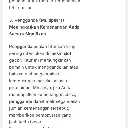
peluang untuk meraih kemenangan
lebih besar.
3.
Pengganda (Multipliers):
Meningkatkan Kemenangan Anda
Secara Signifikan
Pengganda
adalah fitur lain yang
sering ditemukan di mesin
slot
gacor
. Fitur ini memungkinkan
pemain untuk menggandakan atau
bahkan melipatgandakan
kemenangan mereka selama
permainan. Misalnya, jika Anda
mendapatkan kemenangan biasa,
pengganda
dapat melipatgandakan
jumlah kemenangan tersebut,
memberikan pembayaran yang
jauh lebih besar.