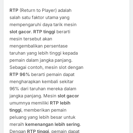
RTP
(Return to Player) adalah
salah satu faktor utama yang
mempengaruhi daya tarik mesin
slot gacor
.
RTP tinggi
berarti
mesin tersebut akan
mengembalikan persentase
taruhan yang lebih tinggi kepada
pemain dalam jangka panjang.
Sebagai contoh, mesin slot dengan
RTP 96%
berarti pemain dapat
mengharapkan kembali sekitar
96% dari taruhan mereka dalam
jangka panjang. Mesin
slot gacor
umumnya memiliki
RTP lebih
tinggi
, memberikan pemain
peluang yang lebih besar untuk
meraih
kemenangan lebih sering
.
Dengan
RTP tinggi
, pemain dapat