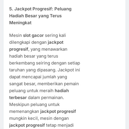
5.
Jackpot Progresif: Peluang
Hadiah Besar yang Terus
Meningkat
Mesin
slot gacor
sering kali
dilengkapi dengan
jackpot
progresif
, yang menawarkan
hadiah besar yang terus
berkembang seiring dengan setiap
taruhan yang dipasang. Jackpot ini
dapat mencapai jumlah yang
sangat besar, memberikan pemain
peluang untuk meraih
hadiah
terbesar
dalam permainan.
Meskipun peluang untuk
memenangkan
jackpot progresif
mungkin kecil, mesin dengan
jackpot progresif
tetap menjadi