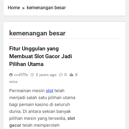
Home
kemenangan besar
kemenangan besar
Fitur Unggulan yang
Membuat Slot Gacor Jadi
Pilihan Utama
ccd1f7e
2 years ago
0
8
mins
Permainan mesin
slot
telah
menjadi salah satu pilihan utama
bagi pemain kasino di seluruh
dunia. Di antara sekian banyak
pilihan mesin yang tersedia,
slot
gacor
telah memperoleh