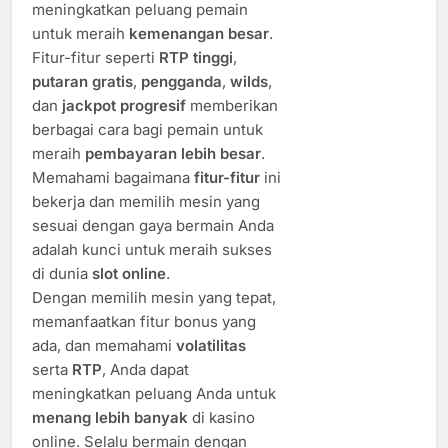
meningkatkan peluang pemain
untuk meraih
kemenangan besar
.
Fitur-fitur seperti
RTP tinggi
,
putaran gratis
,
pengganda
,
wilds
,
dan
jackpot progresif
memberikan
berbagai cara bagi pemain untuk
meraih
pembayaran lebih besar
.
Memahami bagaimana
fitur-fitur
ini
bekerja dan memilih mesin yang
sesuai dengan gaya bermain Anda
adalah kunci untuk meraih sukses
di dunia
slot online
.
Dengan memilih mesin yang tepat,
memanfaatkan fitur bonus yang
ada, dan memahami
volatilitas
serta
RTP
, Anda dapat
meningkatkan peluang Anda untuk
menang lebih banyak
di kasino
online. Selalu bermain dengan