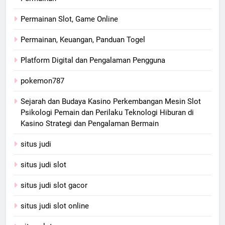
Permainan Slot, Game Online
Permainan, Keuangan, Panduan Togel
Platform Digital dan Pengalaman Pengguna
pokemon787
Sejarah dan Budaya Kasino Perkembangan Mesin Slot
Psikologi Pemain dan Perilaku Teknologi Hiburan di
Kasino Strategi dan Pengalaman Bermain
situs judi
situs judi slot
situs judi slot gacor
situs judi slot online