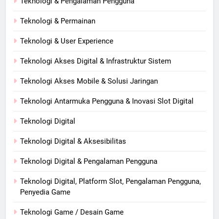
Teknologi & Pengalaman Pengguna
Teknologi & Permainan
Teknologi & User Experience
Teknologi Akses Digital & Infrastruktur Sistem
Teknologi Akses Mobile & Solusi Jaringan
Teknologi Antarmuka Pengguna & Inovasi Slot Digital
Teknologi Digital
Teknologi Digital & Aksesibilitas
Teknologi Digital & Pengalaman Pengguna
Teknologi Digital, Platform Slot, Pengalaman Pengguna,
Penyedia Game
Teknologi Game / Desain Game