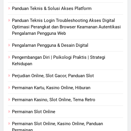
Panduan Teknis & Solusi Akses Platform
Panduan Teknis Login Troubleshooting Akses Digital
Optimasi Perangkat dan Browser Keamanan Autentikasi
Pengalaman Pengguna Web
Pengalaman Pengguna & Desain Digital
Pengembangan Diri | Psikologi Praktis | Strategi
Kehidupan
Perjudian Online, Slot Gacor, Panduan Slot
Permainan Kartu, Kasino Online, Hiburan
Permainan Kasino, Slot Online, Tema Retro
Permainan Slot Online
Permainan Slot Online, Kasino Online, Panduan
Permainan