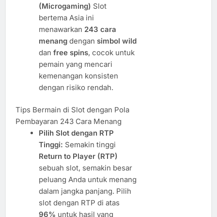
(Microgaming)
Slot
bertema Asia ini
menawarkan
243 cara
menang
dengan
simbol wild
dan
free spins
, cocok untuk
pemain yang mencari
kemenangan konsisten
dengan risiko rendah.
Tips Bermain di Slot dengan Pola
Pembayaran 243 Cara Menang
Pilih Slot dengan RTP
Tinggi:
Semakin tinggi
Return to Player (RTP)
sebuah slot, semakin besar
peluang Anda untuk menang
dalam jangka panjang. Pilih
slot dengan RTP di atas
96%
untuk hasil yang