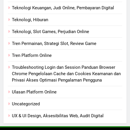
Teknologi Keuangan, Judi Online, Pembayaran Digital
Teknologi, Hiburan
Teknologi, Slot Games, Perjudian Online
Tren Permainan, Strategi Slot, Review Game
Tren Platform Online
Troubleshooting Login dan Session Panduan Browser
Chrome Pengelolaan Cache dan Cookies Keamanan dan
Privasi Akses Optimasi Pengalaman Pengguna
Ulasan Platform Online
Uncategorized
UX & UI Design, Aksesibilitas Web, Audit Digital