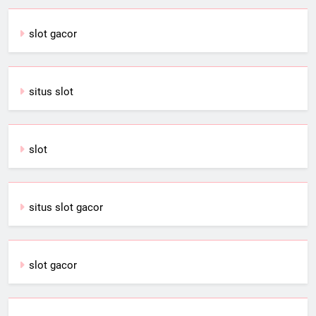
slot gacor
situs slot
slot
situs slot gacor
slot gacor