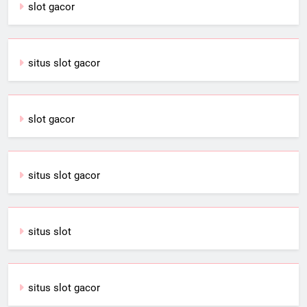
slot gacor
situs slot gacor
slot gacor
situs slot gacor
situs slot
situs slot gacor