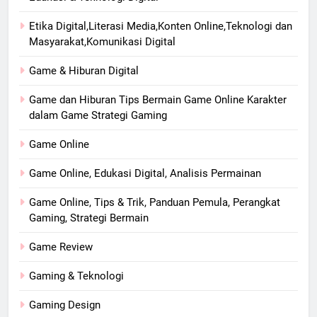
Etika Digital,Literasi Media,Konten Online,Teknologi dan
Masyarakat,Komunikasi Digital
Game & Hiburan Digital
Game dan Hiburan Tips Bermain Game Online Karakter
dalam Game Strategi Gaming
Game Online
Game Online, Edukasi Digital, Analisis Permainan
Game Online, Tips & Trik, Panduan Pemula, Perangkat
Gaming, Strategi Bermain
Game Review
Gaming & Teknologi
Gaming Design