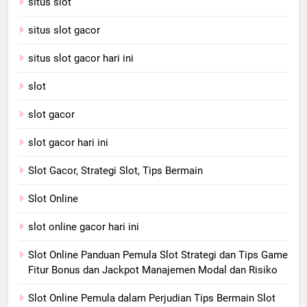
situs slot
situs slot gacor
situs slot gacor hari ini
slot
slot gacor
slot gacor hari ini
Slot Gacor, Strategi Slot, Tips Bermain
Slot Online
slot online gacor hari ini
Slot Online Panduan Pemula Slot Strategi dan Tips Game
Fitur Bonus dan Jackpot Manajemen Modal dan Risiko
Slot Online Pemula dalam Perjudian Tips Bermain Slot