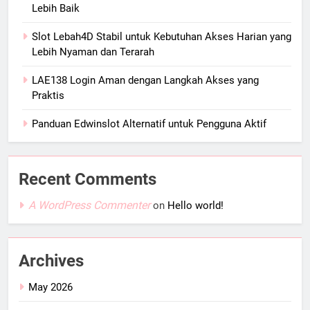
Lebih Baik
Slot Lebah4D Stabil untuk Kebutuhan Akses Harian yang
Lebih Nyaman dan Terarah
LAE138 Login Aman dengan Langkah Akses yang
Praktis
Panduan Edwinslot Alternatif untuk Pengguna Aktif
Recent Comments
A WordPress Commenter
on
Hello world!
Archives
May 2026