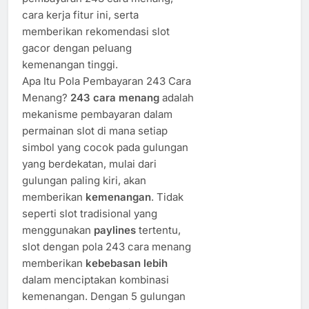
cara kerja fitur ini, serta
memberikan rekomendasi slot
gacor dengan peluang
kemenangan tinggi.
Apa Itu Pola Pembayaran 243 Cara
Menang?
243 cara menang
adalah
mekanisme pembayaran dalam
permainan slot di mana setiap
simbol yang cocok pada gulungan
yang berdekatan, mulai dari
gulungan paling kiri, akan
memberikan
kemenangan
. Tidak
seperti slot tradisional yang
menggunakan
paylines
tertentu,
slot dengan pola 243 cara menang
memberikan
kebebasan lebih
dalam menciptakan kombinasi
kemenangan. Dengan 5 gulungan