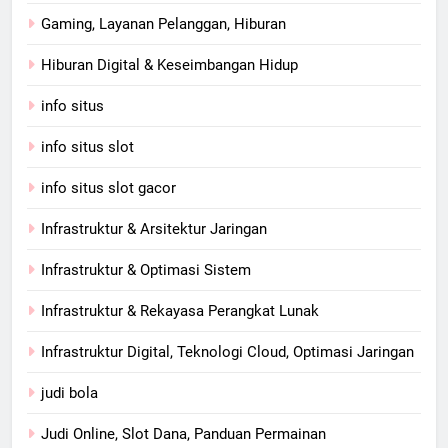
Gaming, Layanan Pelanggan, Hiburan
Hiburan Digital & Keseimbangan Hidup
info situs
info situs slot
info situs slot gacor
Infrastruktur & Arsitektur Jaringan
Infrastruktur & Optimasi Sistem
Infrastruktur & Rekayasa Perangkat Lunak
Infrastruktur Digital, Teknologi Cloud, Optimasi Jaringan
judi bola
Judi Online, Slot Dana, Panduan Permainan