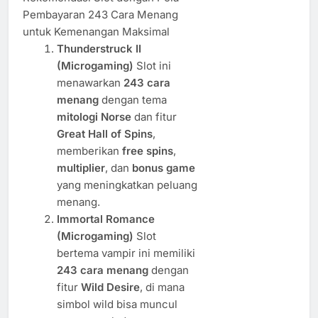
Pembayaran 243 Cara Menang
untuk Kemenangan Maksimal
Thunderstruck II
(Microgaming)
Slot ini
menawarkan
243 cara
menang
dengan tema
mitologi Norse
dan fitur
Great Hall of Spins
,
memberikan
free spins
,
multiplier
, dan
bonus game
yang meningkatkan peluang
menang.
Immortal Romance
(Microgaming)
Slot
bertema vampir ini memiliki
243 cara menang
dengan
fitur
Wild Desire
, di mana
simbol wild bisa muncul