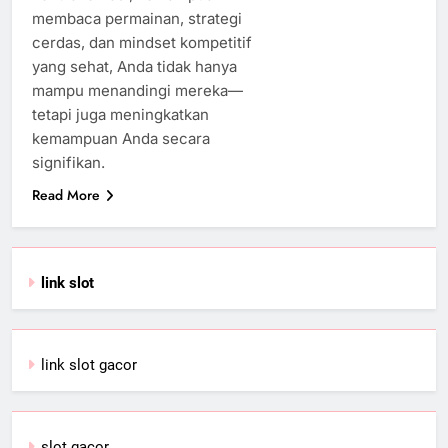
membaca permainan, strategi
cerdas, dan mindset kompetitif
yang sehat, Anda tidak hanya
mampu menandingi mereka—
tetapi juga meningkatkan
kemampuan Anda secara
signifikan.
Read More
link slot
link slot gacor
slot gacor