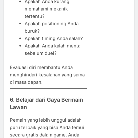
Apakah Anda kurang
memahami mekanik
tertentu?
Apakah positioning Anda
buruk?
Apakah timing Anda salah?
Apakah Anda kalah mental
sebelum duel?
Evaluasi diri membantu Anda
menghindari kesalahan yang sama
di masa depan.
6. Belajar dari Gaya Bermain
Lawan
Pemain yang lebih unggul adalah
guru terbaik yang bisa Anda temui
secara gratis dalam game. Anda