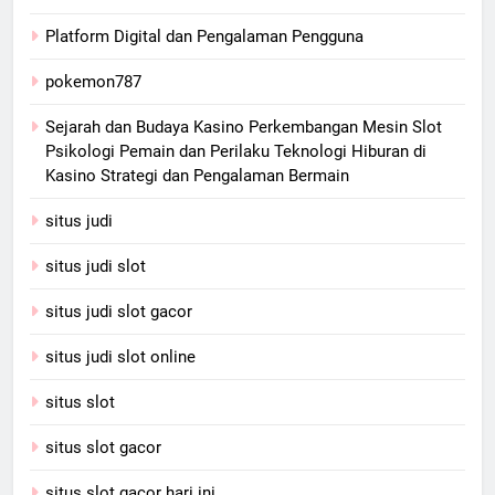
Platform Digital dan Pengalaman Pengguna
pokemon787
Sejarah dan Budaya Kasino Perkembangan Mesin Slot
Psikologi Pemain dan Perilaku Teknologi Hiburan di
Kasino Strategi dan Pengalaman Bermain
situs judi
situs judi slot
situs judi slot gacor
situs judi slot online
situs slot
situs slot gacor
situs slot gacor hari ini