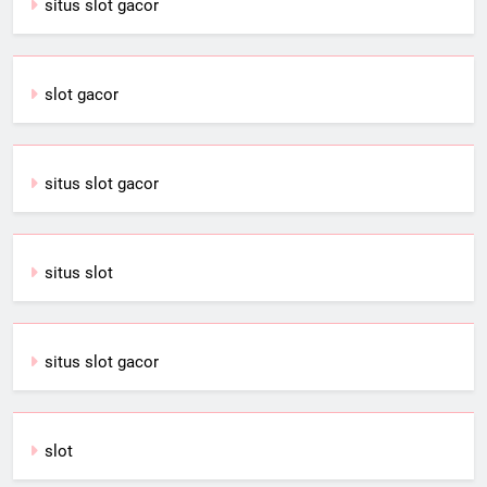
situs slot gacor
slot gacor
situs slot gacor
situs slot
situs slot gacor
slot