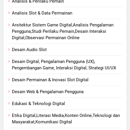
Analisis & Perilaku Pemain
Analisis Slot & Data Permainan
Arsitektur Sistem Game Digital,Analisis Pengalaman
Pengguna,Studi Perilaku Pemain,Desain Interaksi
Digital,Observasi Permainan Online
Desain Audio Slot
Desain Digital, Pengalaman Pengguna (UX),
Pengembangan Game, Interaksi Digital, Strategi UI/UX
Desain Permainan & Inovasi Slot Digital
Desain Web & Pengalaman Pengguna
Edukasi & Teknologi Digital
Etika Digital,Literasi Media,Konten Online,Teknologi dan
Masyarakat,Komunikasi Digital