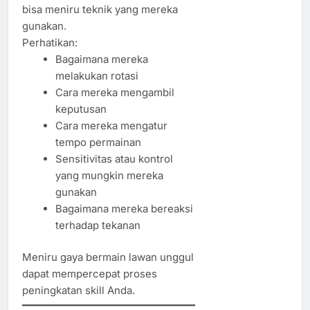
bisa meniru teknik yang mereka
gunakan.
Perhatikan:
Bagaimana mereka
melakukan rotasi
Cara mereka mengambil
keputusan
Cara mereka mengatur
tempo permainan
Sensitivitas atau kontrol
yang mungkin mereka
gunakan
Bagaimana mereka bereaksi
terhadap tekanan
Meniru gaya bermain lawan unggul
dapat mempercepat proses
peningkatan skill Anda.