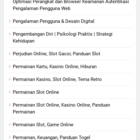
Optimasi Perangkat dan Browser Keamanan Autentikasi
Pengalaman Pengguna Web
Pengalaman Pengguna & Desain Digital
Pengembangan Diri | Psikologi Praktis | Strategi
Kehidupan
Perjudian Online, Slot Gacor, Panduan Slot
Permainan Kartu, Kasino Online, Hiburan
Permainan Kasino, Slot Online, Tema Retro
Permainan Slot Online
Permainan Slot Online, Kasino Online, Panduan
Permainan
Permainan Slot, Game Online
Permainan, Keuangan, Panduan Togel