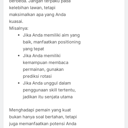
berbeda. Jangan terpaku pada
kelebihan lawan, tetapi
maksimalkan apa yang Anda
kuasai.
Misalnya:
Jika Anda memiliki aim yang
baik, manfaatkan positioning
yang tepat
Jika Anda memiliki
kemampuan membaca
permainan, gunakan
prediksi rotasi
Jika Anda unggul dalam
penggunaan skill tertentu,
jadikan itu senjata utama
Menghadapi pemain yang kuat
bukan hanya soal bertahan, tetapi
juga memanfaatkan potensi Anda