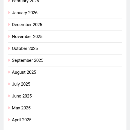
February 2026
January 2026
December 2025
November 2025
October 2025
September 2025
August 2025
July 2025
June 2025
May 2025
April 2025