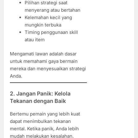
Pilihan strategi saat
menyerang atau bertahan
Kelemahan kecil yang
mungkin terbuka
Timing penggunaan skill
atau item
Mengamati lawan adalah dasar
untuk memahami gaya bermain
mereka dan menyesuaikan strategi
Anda.
2. Jangan Panik: Kelola
Tekanan dengan Baik
Bertemu pemain yang lebih kuat
dapat menimbulkan tekanan
mental. Ketika panik, Anda lebih
mudah melakukan kesalahan.