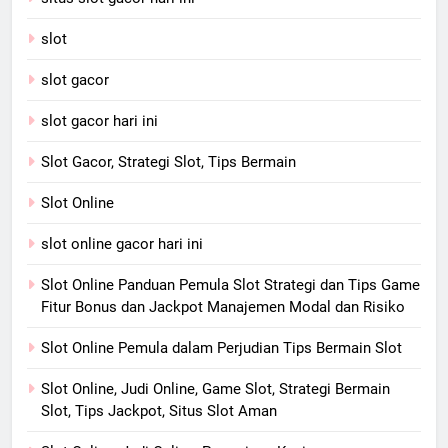
slot
slot gacor
slot gacor hari ini
Slot Gacor, Strategi Slot, Tips Bermain
Slot Online
slot online gacor hari ini
Slot Online Panduan Pemula Slot Strategi dan Tips Game
Fitur Bonus dan Jackpot Manajemen Modal dan Risiko
Slot Online Pemula dalam Perjudian Tips Bermain Slot
Slot Online, Judi Online, Game Slot, Strategi Bermain
Slot, Tips Jackpot, Situs Slot Aman