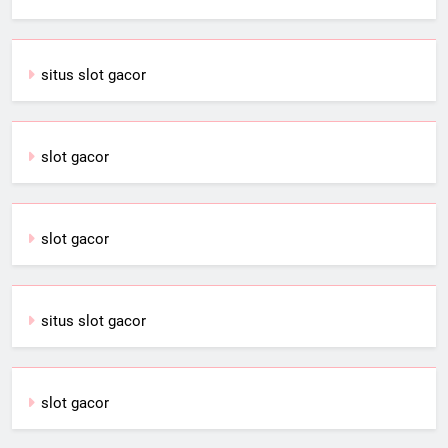
situs slot gacor
slot gacor
slot gacor
situs slot gacor
slot gacor