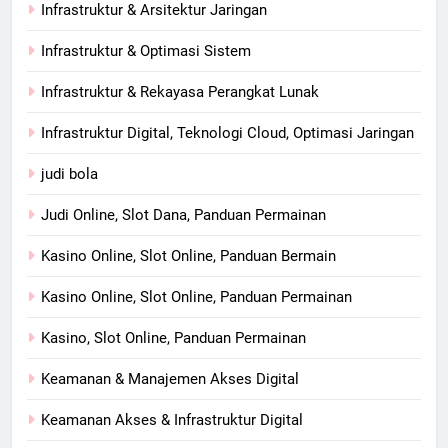
Infrastruktur & Arsitektur Jaringan
Infrastruktur & Optimasi Sistem
Infrastruktur & Rekayasa Perangkat Lunak
Infrastruktur Digital, Teknologi Cloud, Optimasi Jaringan
judi bola
Judi Online, Slot Dana, Panduan Permainan
Kasino Online, Slot Online, Panduan Bermain
Kasino Online, Slot Online, Panduan Permainan
Kasino, Slot Online, Panduan Permainan
Keamanan & Manajemen Akses Digital
Keamanan Akses & Infrastruktur Digital