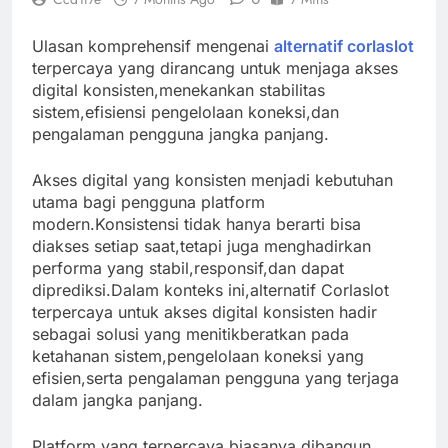
Ulasan komprehensif mengenai
alternatif corlaslot
terpercaya yang dirancang untuk menjaga akses
digital konsisten,menekankan stabilitas
sistem,efisiensi pengelolaan koneksi,dan
pengalaman pengguna jangka panjang.
Akses digital yang konsisten menjadi kebutuhan
utama bagi pengguna platform
modern.Konsistensi tidak hanya berarti bisa
diakses setiap saat,tetapi juga menghadirkan
performa yang stabil,responsif,dan dapat
diprediksi.Dalam konteks ini,alternatif Corlaslot
terpercaya untuk akses digital konsisten hadir
sebagai solusi yang menitikberatkan pada
ketahanan sistem,pengelolaan koneksi yang
efisien,serta pengalaman pengguna yang terjaga
dalam jangka panjang.
Platform yang terpercaya biasanya dibangun