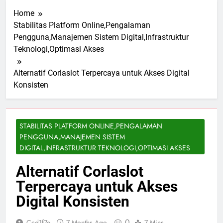
Home
Stabilitas Platform Online,Pengalaman
Pengguna,Manajemen Sistem Digital,Infrastruktur
Teknologi,Optimasi Akses
Alternatif Corlaslot Terpercaya untuk Akses Digital
Konsisten
STABILITAS PLATFORM ONLINE,PENGALAMAN
PENGGUNA,MANAJEMEN SISTEM
DIGITAL,INFRASTRUKTUR TEKNOLOGI,OPTIMASI AKSES
Alternatif Corlaslot
Terpercaya untuk Akses
Digital Konsisten
0
Ccd1f7e
7 Months Ago
7 Mins