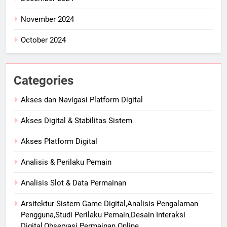
November 2024
October 2024
Categories
Akses dan Navigasi Platform Digital
Akses Digital & Stabilitas Sistem
Akses Platform Digital
Analisis & Perilaku Pemain
Analisis Slot & Data Permainan
Arsitektur Sistem Game Digital,Analisis Pengalaman
Pengguna,Studi Perilaku Pemain,Desain Interaksi
Digital,Observasi Permainan Online