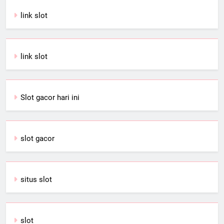
link slot
link slot
Slot gacor hari ini
slot gacor
situs slot
slot