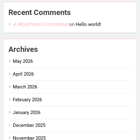
Recent Comments
A WordPress Commenter
on
Hello world!
Archives
May 2026
April 2026
March 2026
February 2026
January 2026
December 2025
November 2025