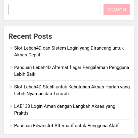
SEARCH
Recent Posts
Slot Lebah4D dan Sistem Login yang Dirancang untuk
Akses Cepat
Panduan Lebah4D Alternatif agar Pengalaman Pengguna
Lebih Baik
Slot Lebah4D Stabil untuk Kebutuhan Akses Harian yang
Lebih Nyaman dan Terarah
LAE138 Login Aman dengan Langkah Akses yang
Praktis
Panduan Edwinslot Alternatif untuk Pengguna Aktif