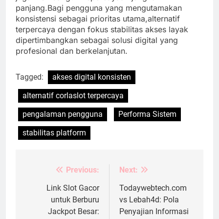
panjang.Bagi pengguna yang mengutamakan
konsistensi sebagai prioritas utama,alternatif
terpercaya dengan fokus stabilitas akses layak
dipertimbangkan sebagai solusi digital yang
profesional dan berkelanjutan.
Tagged:
akses digital konsisten
alternatif corlaslot terpercaya
pengalaman pengguna
Performa Sistem
stabilitas platform
Previous:
Next:
Post
navigation
Link Slot Gacor
Todaywebtech.com
untuk Berburu
vs Lebah4d: Pola
Jackpot Besar:
Penyajian Informasi