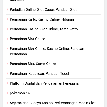
Perjudian Online, Slot Gacor, Panduan Slot
Permainan Kartu, Kasino Online, Hiburan
Permainan Kasino, Slot Online, Tema Retro
Permainan Slot Online
Permainan Slot Online, Kasino Online, Panduan
Permainan
Permainan Slot, Game Online
Permainan, Keuangan, Panduan Togel
Platform Digital dan Pengalaman Pengguna
pokemon787
Sejarah dan Budaya Kasino Perkembangan Mesin Slot