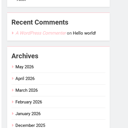
Recent Comments
A WordPress Commenter
on
Hello world!
Archives
May 2026
April 2026
March 2026
February 2026
January 2026
December 2025