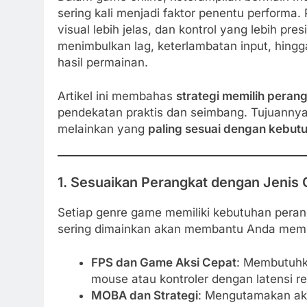
sering kali menjadi faktor penentu performa
visual lebih jelas, dan kontrol yang lebih pr
menimbulkan lag, keterlambatan input, hin
hasil permainan.
Artikel ini membahas
strategi memilih peran
pendekatan praktis dan seimbang. Tujuannya
melainkan yang
paling sesuai dengan kebutu
1. Sesuaikan Perangkat dengan Jenis
Setiap genre game memiliki kebutuhan pera
sering dimainkan akan membantu Anda memili
FPS dan Game Aksi Cepat
: Membutuhka
mouse atau kontroler dengan latensi r
MOBA dan Strategi
: Mengutamakan aku