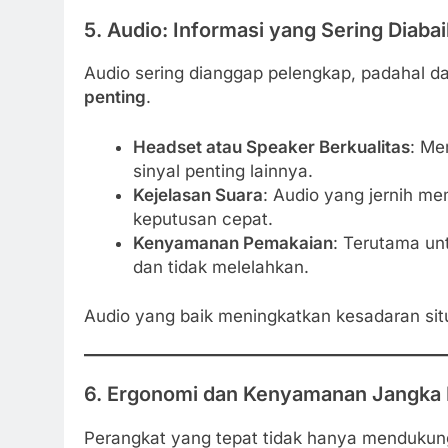
5. Audio: Informasi yang Sering Diaba
Audio sering dianggap pelengkap, padahal d
penting
.
Headset atau Speaker Berkualitas
: Me
sinyal penting lainnya.
Kejelasan Suara
: Audio yang jernih m
keputusan cepat.
Kenyamanan Pemakaian
: Terutama un
dan tidak melelahkan.
Audio yang baik meningkatkan kesadaran situ
6. Ergonomi dan Kenyamanan Jangka 
Perangkat yang tepat tidak hanya mendukung