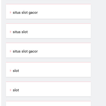
situs slot gacor
situs slot
situs slot gacor
slot
slot