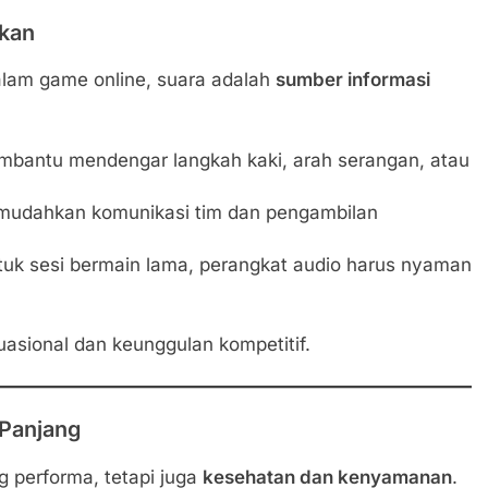
ikan
alam game online, suara adalah
sumber informasi
mbantu mendengar langkah kaki, arah serangan, atau
emudahkan komunikasi tim dan pengambilan
tuk sesi bermain lama, perangkat audio harus nyaman
asional dan keunggulan kompetitif.
Panjang
 performa, tetapi juga
kesehatan dan kenyamanan
.