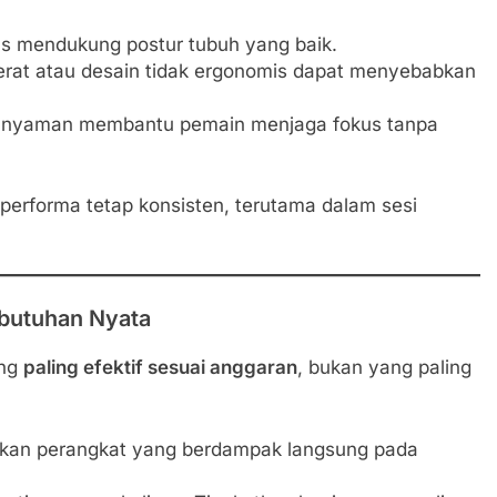
us mendukung postur tubuh yang baik.
berat atau desain tidak ergonomis dapat menyebabkan
g nyaman membantu pemain menjaga fokus tanpa
rforma tetap konsisten, terutama dalam sesi
ebutuhan Nyata
ang
paling efektif sesuai anggaran
, bukan yang paling
ukan perangkat yang berdampak langsung pada