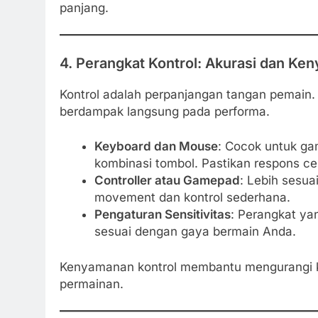
panjang.
4. Perangkat Kontrol: Akurasi dan K
Kontrol adalah perpanjangan tangan pemain. 
berdampak langsung pada performa.
Keyboard dan Mouse
: Cocok untuk ga
kombinasi tombol. Pastikan respons c
Controller atau Gamepad
: Lebih sesu
movement dan kontrol sederhana.
Pengaturan Sensitivitas
: Perangkat ya
sesuai dengan gaya bermain Anda.
Kenyamanan kontrol membantu mengurangi ke
permainan.