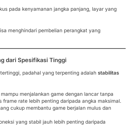
okus pada kenyamanan jangka panjang, layar yang
sa menghindari pembelian perangkat yang
g dari Spesifikasi Tinggi
tertinggi, padahal yang terpenting adalah
stabilitas
ng mampu menjalankan game dengan lancar tanpa
as frame rate lebih penting daripada angka maksimal.
 yang cukup membantu game berjalan mulus dan
oneksi yang stabil jauh lebih penting daripada
.