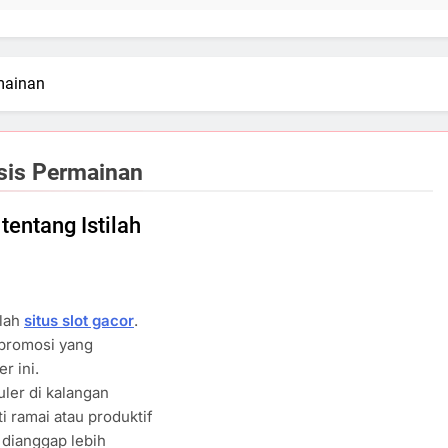
rmainan
isis Permainan
tentang Istilah
ilah
situs slot gacor
.
i promosi yang
r ini.
ler di kalangan
i ramai atau produktif
dianggap lebih