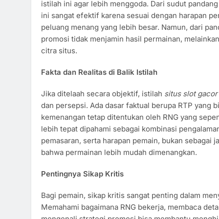
istilah ini agar lebih menggoda. Dari sudut pandang
ini sangat efektif karena sesuai dengan harapan p
peluang menang yang lebih besar. Namun, dari pand
promosi tidak menjamin hasil permainan, melaink
citra situs.
Fakta dan Realitas di Balik Istilah
Jika ditelaah secara objektif, istilah
situs slot gacor
dan persepsi. Ada dasar faktual berupa RTP yang bisa
kemenangan tetap ditentukan oleh RNG yang sepenuh
lebih tepat dipahami sebagai kombinasi pengalaman
pemasaran, serta harapan pemain, bukan sebagai j
bahwa permainan lebih mudah dimenangkan.
Pentingnya Sikap Kritis
Bagi pemain, sikap kritis sangat penting dalam menyik
Memahami bagaimana RNG bekerja, membaca detail
mengenali strategi promosi bisa membantu menghi