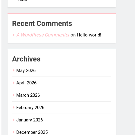
Recent Comments
A WordPress Commenter
on
Hello world!
Archives
May 2026
April 2026
March 2026
February 2026
January 2026
December 2025