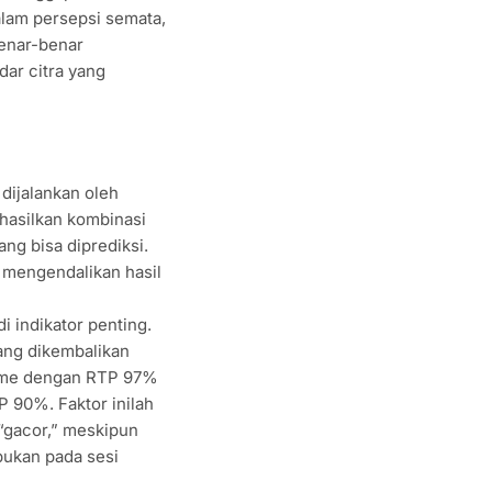
lam persepsi semata,
 benar-benar
dar citra yang
 dijalankan oleh
hasilkan kombinasi
ang bisa diprediksi.
a mengendalikan hasil
 indikator penting.
yang dikembalikan
game dengan RTP 97%
 90%. Faktor inilah
“gacor,” meskipun
bukan pada sesi