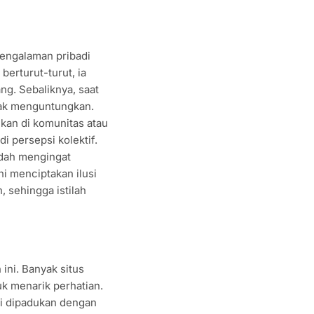
 pengalaman pribadi
erturut-turut, ia
g. Sebaliknya, saat
dak menguntungkan.
ikan di komunitas atau
i persepsi kolektif.
udah mengingat
i menciptakan ilusi
 sehingga istilah
 ini. Banyak situs
k menarik perhatian.
li dipadukan dengan