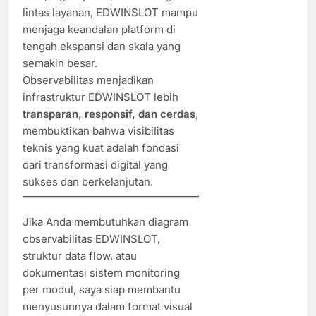
lintas layanan, EDWINSLOT mampu
menjaga keandalan platform di
tengah ekspansi dan skala yang
semakin besar.
Observabilitas menjadikan
infrastruktur EDWINSLOT lebih
transparan, responsif, dan cerdas
,
membuktikan bahwa visibilitas
teknis yang kuat adalah fondasi
dari transformasi digital yang
sukses dan berkelanjutan.
Jika Anda membutuhkan diagram
observabilitas EDWINSLOT,
struktur data flow, atau
dokumentasi sistem monitoring
per modul, saya siap membantu
menyusunnya dalam format visual