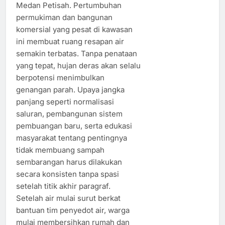
Medan Petisah. Pertumbuhan
permukiman dan bangunan
komersial yang pesat di kawasan
ini membuat ruang resapan air
semakin terbatas. Tanpa penataan
yang tepat, hujan deras akan selalu
berpotensi menimbulkan
genangan parah. Upaya jangka
panjang seperti normalisasi
saluran, pembangunan sistem
pembuangan baru, serta edukasi
masyarakat tentang pentingnya
tidak membuang sampah
sembarangan harus dilakukan
secara konsisten tanpa spasi
setelah titik akhir paragraf.
Setelah air mulai surut berkat
bantuan tim penyedot air, warga
mulai membersihkan rumah dan