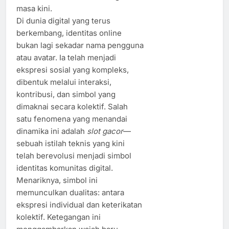
masa kini.
Di dunia digital yang terus
berkembang, identitas online
bukan lagi sekadar nama pengguna
atau avatar. Ia telah menjadi
ekspresi sosial yang kompleks,
dibentuk melalui interaksi,
kontribusi, dan simbol yang
dimaknai secara kolektif. Salah
satu fenomena yang menandai
dinamika ini adalah
slot gacor
—
sebuah istilah teknis yang kini
telah berevolusi menjadi simbol
identitas komunitas digital.
Menariknya, simbol ini
memunculkan dualitas: antara
ekspresi individual dan keterikatan
kolektif. Ketegangan ini