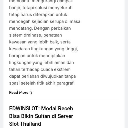
membantu mengurangi dampak
banjir, tetapi solusi menyeluruh
tetap harus diterapkan untuk
mencegah kejadian serupa di masa
mendatang. Dengan perbaikan
sistem drainase, penataan
kawasan yang lebih baik, serta
kesadaran lingkungan yang tinggi,
harapan untuk menciptakan
lingkungan yang lebih aman dan
tahan terhadap cuaca ekstrem
dapat perlahan diwujudkan tanpa
spasi setelah titik akhir paragraf.
Read More
EDWINSLOT: Modal Receh
Bisa Bikin Sultan di Server
Slot Thailand