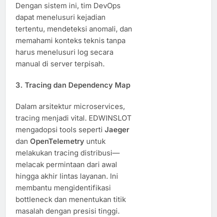
Dengan sistem ini, tim DevOps
dapat menelusuri kejadian
tertentu, mendeteksi anomali, dan
memahami konteks teknis tanpa
harus menelusuri log secara
manual di server terpisah.
3.
Tracing dan Dependency Map
Dalam arsitektur microservices,
tracing menjadi vital. EDWINSLOT
mengadopsi tools seperti
Jaeger
dan
OpenTelemetry
untuk
melakukan tracing distribusi—
melacak permintaan dari awal
hingga akhir lintas layanan. Ini
membantu mengidentifikasi
bottleneck dan menentukan titik
masalah dengan presisi tinggi.