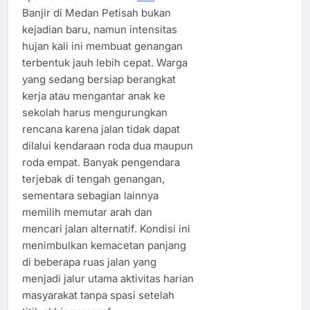
Banjir di Medan Petisah bukan
kejadian baru, namun intensitas
hujan kali ini membuat genangan
terbentuk jauh lebih cepat. Warga
yang sedang bersiap berangkat
kerja atau mengantar anak ke
sekolah harus mengurungkan
rencana karena jalan tidak dapat
dilalui kendaraan roda dua maupun
roda empat. Banyak pengendara
terjebak di tengah genangan,
sementara sebagian lainnya
memilih memutar arah dan
mencari jalan alternatif. Kondisi ini
menimbulkan kemacetan panjang
di beberapa ruas jalan yang
menjadi jalur utama aktivitas harian
masyarakat tanpa spasi setelah