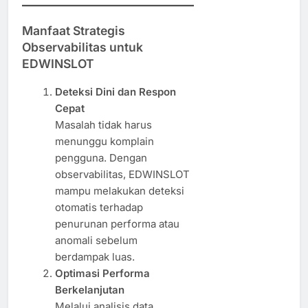
Manfaat Strategis
Observabilitas untuk
EDWINSLOT
Deteksi Dini dan Respon
Cepat
Masalah tidak harus
menunggu komplain
pengguna. Dengan
observabilitas, EDWINSLOT
mampu melakukan deteksi
otomatis terhadap
penurunan performa atau
anomali sebelum
berdampak luas.
Optimasi Performa
Berkelanjutan
Melalui analisis data