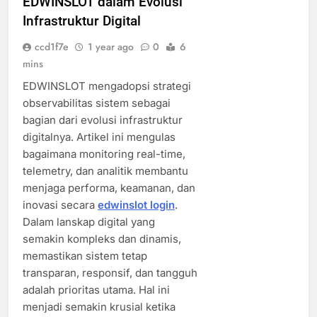
EDWINSLOT dalam Evolusi
Infrastruktur Digital
ccd1f7e
1 year ago
0
6
mins
EDWINSLOT mengadopsi strategi
observabilitas sistem sebagai
bagian dari evolusi infrastruktur
digitalnya. Artikel ini mengulas
bagaimana monitoring real-time,
telemetry, dan analitik membantu
menjaga performa, keamanan, dan
inovasi secara
edwinslot login
.
Dalam lanskap digital yang
semakin kompleks dan dinamis,
memastikan sistem tetap
transparan, responsif, dan tangguh
adalah prioritas utama. Hal ini
menjadi semakin krusial ketika