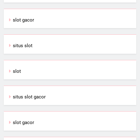
slot gacor
situs slot
slot
situs slot gacor
slot gacor