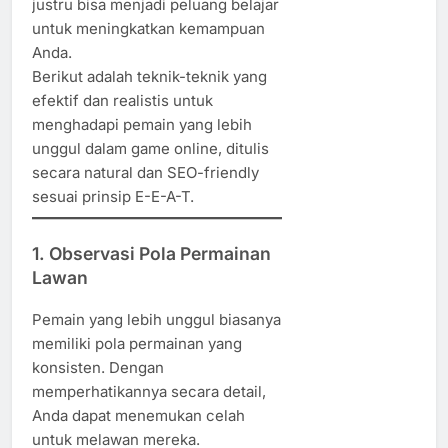
justru bisa menjadi peluang belajar
untuk meningkatkan kemampuan
Anda.
Berikut adalah teknik-teknik yang
efektif dan realistis untuk
menghadapi pemain yang lebih
unggul dalam game online, ditulis
secara natural dan SEO-friendly
sesuai prinsip E-E-A-T.
1. Observasi Pola Permainan
Lawan
Pemain yang lebih unggul biasanya
memiliki pola permainan yang
konsisten. Dengan
memperhatikannya secara detail,
Anda dapat menemukan celah
untuk melawan mereka.