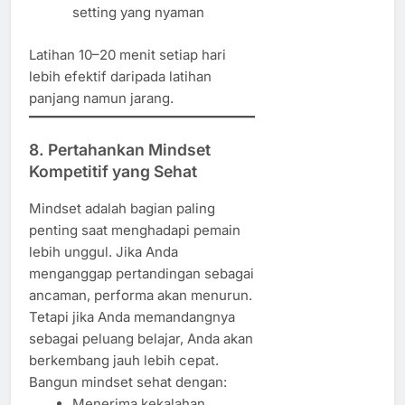
setting yang nyaman
Latihan 10–20 menit setiap hari
lebih efektif daripada latihan
panjang namun jarang.
8. Pertahankan Mindset
Kompetitif yang Sehat
Mindset adalah bagian paling
penting saat menghadapi pemain
lebih unggul. Jika Anda
menganggap pertandingan sebagai
ancaman, performa akan menurun.
Tetapi jika Anda memandangnya
sebagai peluang belajar, Anda akan
berkembang jauh lebih cepat.
Bangun mindset sehat dengan:
Menerima kekalahan