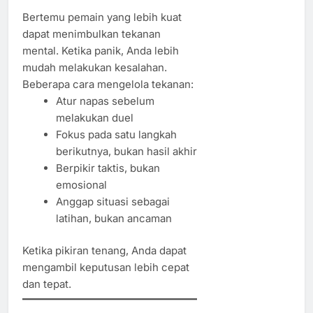
Bertemu pemain yang lebih kuat
dapat menimbulkan tekanan
mental. Ketika panik, Anda lebih
mudah melakukan kesalahan.
Beberapa cara mengelola tekanan:
Atur napas sebelum
melakukan duel
Fokus pada satu langkah
berikutnya, bukan hasil akhir
Berpikir taktis, bukan
emosional
Anggap situasi sebagai
latihan, bukan ancaman
Ketika pikiran tenang, Anda dapat
mengambil keputusan lebih cepat
dan tepat.