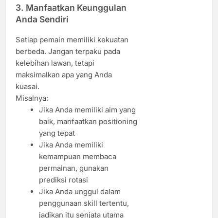
3. Manfaatkan Keunggulan
Anda Sendiri
Setiap pemain memiliki kekuatan
berbeda. Jangan terpaku pada
kelebihan lawan, tetapi
maksimalkan apa yang Anda
kuasai.
Misalnya:
Jika Anda memiliki aim yang
baik, manfaatkan positioning
yang tepat
Jika Anda memiliki
kemampuan membaca
permainan, gunakan
prediksi rotasi
Jika Anda unggul dalam
penggunaan skill tertentu,
jadikan itu senjata utama