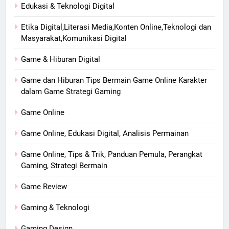
Edukasi & Teknologi Digital
Etika Digital,Literasi Media,Konten Online,Teknologi dan
Masyarakat,Komunikasi Digital
Game & Hiburan Digital
Game dan Hiburan Tips Bermain Game Online Karakter
dalam Game Strategi Gaming
Game Online
Game Online, Edukasi Digital, Analisis Permainan
Game Online, Tips & Trik, Panduan Pemula, Perangkat
Gaming, Strategi Bermain
Game Review
Gaming & Teknologi
Gaming Design