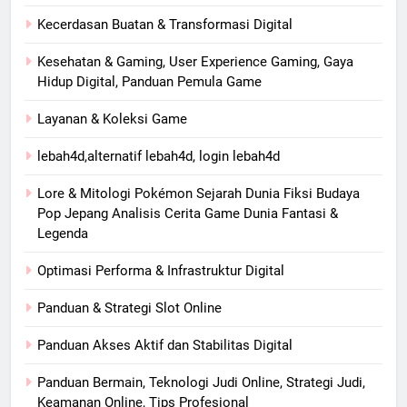
Kecerdasan Buatan & Transformasi Digital
Kesehatan & Gaming, User Experience Gaming, Gaya
Hidup Digital, Panduan Pemula Game
Layanan & Koleksi Game
lebah4d,alternatif lebah4d, login lebah4d
Lore & Mitologi Pokémon Sejarah Dunia Fiksi Budaya
Pop Jepang Analisis Cerita Game Dunia Fantasi &
Legenda
Optimasi Performa & Infrastruktur Digital
Panduan & Strategi Slot Online
Panduan Akses Aktif dan Stabilitas Digital
Panduan Bermain, Teknologi Judi Online, Strategi Judi,
Keamanan Online, Tips Profesional