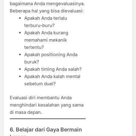
bagaimana Anda mengevaluasinya.
Beberapa hal yang bisa dievaluasi:
Apakah Anda terlalu
terburu-buru?
Apakah Anda kurang
memahami mekanik
tertentu?
Apakah positioning Anda
buruk?
Apakah timing Anda salah?
Apakah Anda kalah mental
sebelum duel?
Evaluasi diri membantu Anda
menghindari kesalahan yang sama
di masa depan.
6. Belajar dari Gaya Bermain