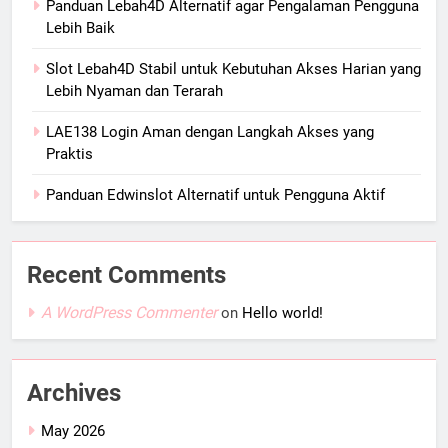
Panduan Lebah4D Alternatif agar Pengalaman Pengguna
Lebih Baik
Slot Lebah4D Stabil untuk Kebutuhan Akses Harian yang
Lebih Nyaman dan Terarah
LAE138 Login Aman dengan Langkah Akses yang
Praktis
Panduan Edwinslot Alternatif untuk Pengguna Aktif
Recent Comments
A WordPress Commenter
on
Hello world!
Archives
May 2026