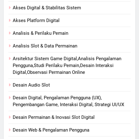
Akses Digital & Stabilitas Sistem
Akses Platform Digital
Analisis & Perilaku Pemain
Analisis Slot & Data Permainan
Arsitektur Sistem Game Digital,Analisis Pengalaman
Pengguna,Studi Perilaku Pemain,Desain Interaksi
Digital,Observasi Permainan Online
Desain Audio Slot
Desain Digital, Pengalaman Pengguna (UX),
Pengembangan Game, Interaksi Digital, Strategi UI/UX
Desain Permainan & Inovasi Slot Digital
Desain Web & Pengalaman Pengguna