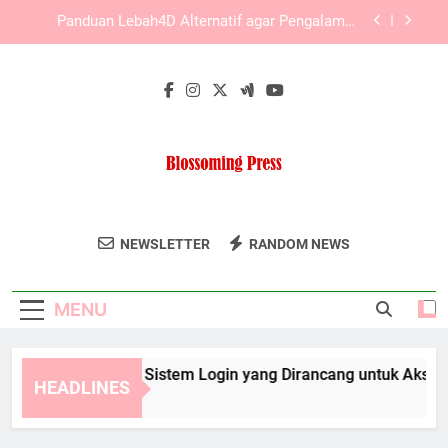
Skip
Slot Lebah4D Stabil untuk Kebutuhan Akses
to
Harian yang Lebih Nyaman dan Terarah
content
LAE138 Login Aman dengan Langkah Akses yang
Praktis
Slot Lebah4D dan Sistem Login yang Dirancang
untuk Akses Cepat
Panduan Lebah4D Alternatif agar Pengalaman
Pengguna Lebih Baik
Slot Lebah4D Stabil untuk Kebutuhan Akses
Harian yang Lebih Nyaman dan Terarah
Blossoming
Temukan Buku Dan Publikasi Inspiratif Dari
LAE138 Login Aman dengan Langkah Akses yang
NEWSLETTER
RANDOM NEWS
Press
Praktis
Blossoming Press.
MENU
lot Lebah4D dan Sistem Login yang Dirancang untuk Akses Ce
HEADLINES
Months Ago