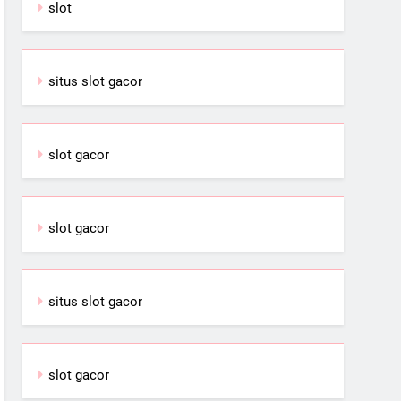
slot
situs slot gacor
slot gacor
slot gacor
situs slot gacor
slot gacor