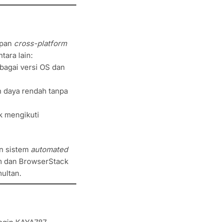
apan
cross-platform
tara lain:
rbagai versi OS dan
n daya rendah tanpa
k mengikuti
an sistem
automated
m dan BrowserStack
multan.