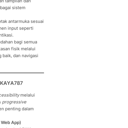
n tampilan dan
rbagai sistem
etak antarmuka sesuai
men input seperti
tikasi.
dahan bagi semua
san fisik melalui
 baik, dan navigasi
i KAYA787
essibility
melalui
s
progressive
en penting dalam
e Web App)