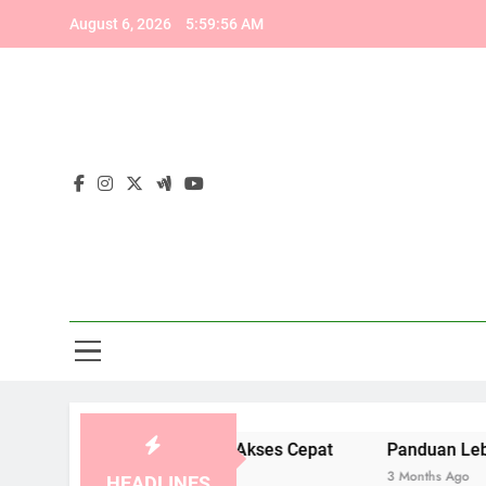
Skip
August 6, 2026
5:59:57 AM
to
content
Blo
Temukan Bu
g Dirancang untuk Akses Cepat
Panduan Lebah4D Altern
3 Months Ago
HEADLINES