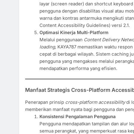
layar (screen reader) dan shortcut keyboa
pengguna dengan disabilitas visual atau motor
warna dan kontras antarmuka mengikuti st
Content Accessibility Guidelines) versi 2.1.
Optimasi Kinerja Multi-Platform
Melalui penggunaan
Content Delivery Netw
loading
, KAYA787 memastikan waktu respon 
cepat di berbagai wilayah. Sistem caching j
pengguna yang mengakses melalui perangkat
mendapatkan performa yang efisien.
Manfaat Strategis Cross-Platform Accessib
Penerapan prinsip
cross-platform accessibility
di 
memberikan manfaat nyata bagi pengguna dan peng
Konsistensi Pengalaman Pengguna
Pengguna mendapatkan tampilan dan alur lo
semua perangkat, yang memperkuat rasa ke