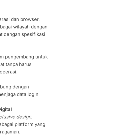
rasi dan browser,
bagai wilayah dengan
t dengan spesifikasi
tim pengembang untuk
at tanpa harus
operasi.
hubung dengan
enjaga data login
igital
clusive design
,
bagai platform yang
eragaman.