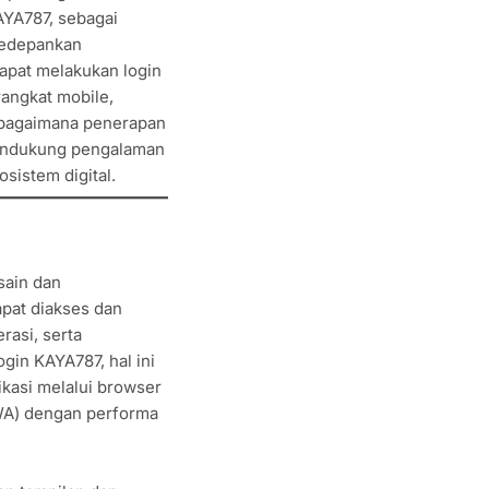
YA787, sebagai
gedepankan
dapat melakukan login
rangkat mobile,
s bagaimana penerapan
ndukung pengalaman
sistem digital.
sain dan
pat diakses dan
rasi, serta
gin KAYA787, hal ini
kasi melalui browser
PWA) dengan performa