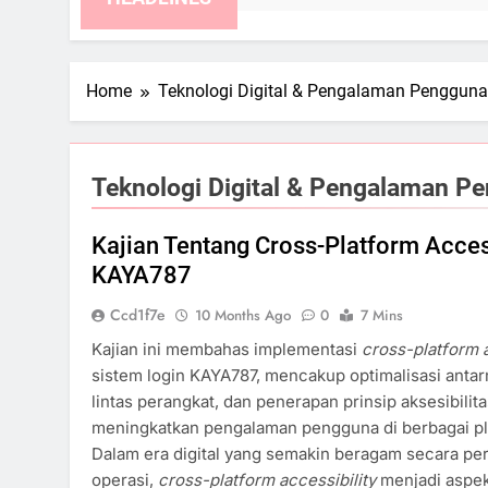
Home
Teknologi Digital & Pengalaman Pengguna
Teknologi Digital & Pengalaman P
Kajian Tentang Cross-Platform Access
KAYA787
Ccd1f7e
10 Months Ago
0
7 Mins
Kajian ini membahas implementasi
cross-platform a
sistem login KAYA787, mencakup optimalisasi antar
lintas perangkat, dan penerapan prinsip aksesibilit
meningkatkan pengalaman pengguna di berbagai pl
Dalam era digital yang semakin beragam secara pe
operasi,
cross-platform accessibility
menjadi aspek