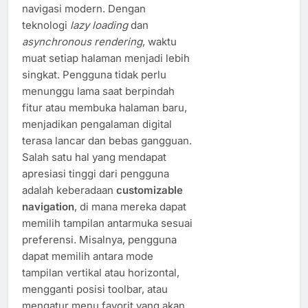
navigasi modern. Dengan
teknologi
lazy loading
dan
asynchronous rendering
, waktu
muat setiap halaman menjadi lebih
singkat. Pengguna tidak perlu
menunggu lama saat berpindah
fitur atau membuka halaman baru,
menjadikan pengalaman digital
terasa lancar dan bebas gangguan.
Salah satu hal yang mendapat
apresiasi tinggi dari pengguna
adalah keberadaan
customizable
navigation
, di mana mereka dapat
memilih tampilan antarmuka sesuai
preferensi. Misalnya, pengguna
dapat memilih antara mode
tampilan vertikal atau horizontal,
mengganti posisi toolbar, atau
mengatur menu favorit yang akan