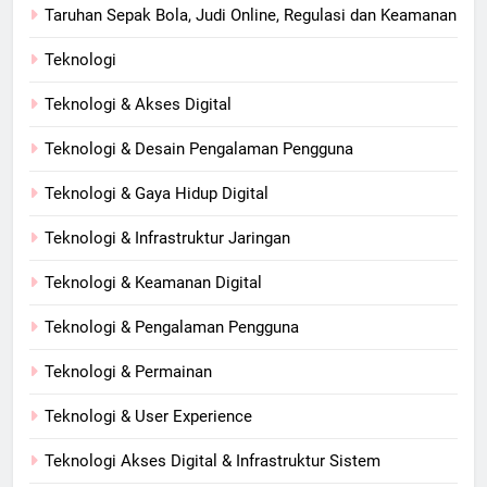
Taruhan Sepak Bola, Judi Online, Regulasi dan Keamanan
Teknologi
Teknologi & Akses Digital
Teknologi & Desain Pengalaman Pengguna
Teknologi & Gaya Hidup Digital
Teknologi & Infrastruktur Jaringan
Teknologi & Keamanan Digital
Teknologi & Pengalaman Pengguna
Teknologi & Permainan
Teknologi & User Experience
Teknologi Akses Digital & Infrastruktur Sistem