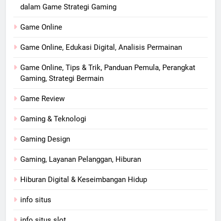
dalam Game Strategi Gaming
Game Online
Game Online, Edukasi Digital, Analisis Permainan
Game Online, Tips & Trik, Panduan Pemula, Perangkat
Gaming, Strategi Bermain
Game Review
Gaming & Teknologi
Gaming Design
Gaming, Layanan Pelanggan, Hiburan
Hiburan Digital & Keseimbangan Hidup
info situs
info situs slot