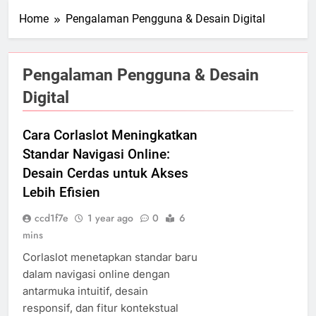
Home
Pengalaman Pengguna & Desain Digital
Pengalaman Pengguna & Desain
Digital
Cara Corlaslot Meningkatkan
Standar Navigasi Online:
Desain Cerdas untuk Akses
Lebih Efisien
ccd1f7e
1 year ago
0
6
mins
Corlaslot menetapkan standar baru
dalam navigasi online dengan
antarmuka intuitif, desain
responsif, dan fitur kontekstual