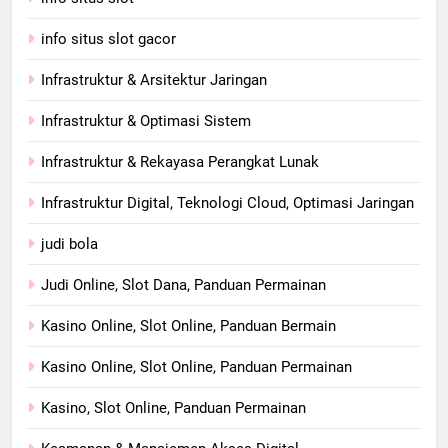
info situs slot gacor
Infrastruktur & Arsitektur Jaringan
Infrastruktur & Optimasi Sistem
Infrastruktur & Rekayasa Perangkat Lunak
Infrastruktur Digital, Teknologi Cloud, Optimasi Jaringan
judi bola
Judi Online, Slot Dana, Panduan Permainan
Kasino Online, Slot Online, Panduan Bermain
Kasino Online, Slot Online, Panduan Permainan
Kasino, Slot Online, Panduan Permainan