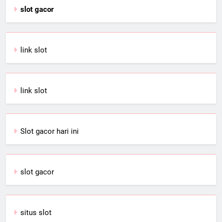
slot gacor
link slot
link slot
Slot gacor hari ini
slot gacor
situs slot