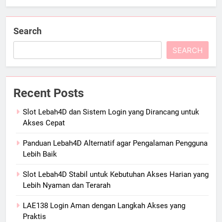
Search
SEARCH
Recent Posts
Slot Lebah4D dan Sistem Login yang Dirancang untuk
Akses Cepat
Panduan Lebah4D Alternatif agar Pengalaman Pengguna
Lebih Baik
Slot Lebah4D Stabil untuk Kebutuhan Akses Harian yang
Lebih Nyaman dan Terarah
LAE138 Login Aman dengan Langkah Akses yang
Praktis