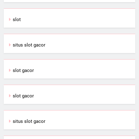
slot
situs slot gacor
slot gacor
slot gacor
situs slot gacor