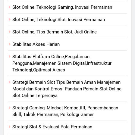
Slot Online, Teknologi Gaming, Inovasi Permainan
Slot Online, Teknologi Slot, Inovasi Permainan
Slot Online, Tips Bermain Slot, Judi Online
Stabilitas Akses Harian
Stabilitas Platform Online,Pengalaman
Pengguna,Manajemen Sistem Digital,Infrastruktur
Teknologi,Optimasi Akses
Strategi Bermain Slot Tips Bermain Aman Manajemen
Modal dan Kontrol Emosi Panduan Pemain Slot Online
Slot Online Terpercaya
Strategi Gaming, Mindset Kompetitif, Pengembangan
Skill, Taktik Permainan, Psikologi Gamer
Strategi Slot & Evaluasi Pola Permainan