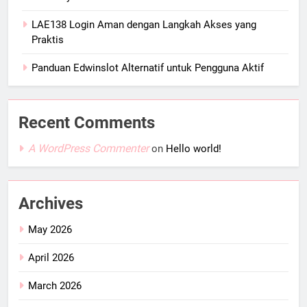
LAE138 Login Aman dengan Langkah Akses yang
Praktis
Panduan Edwinslot Alternatif untuk Pengguna Aktif
Recent Comments
A WordPress Commenter
on
Hello world!
Archives
May 2026
April 2026
March 2026