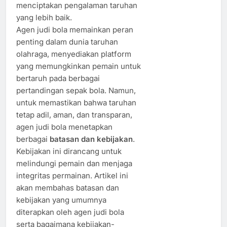
menciptakan pengalaman taruhan
yang lebih baik.
Agen judi bola memainkan peran
penting dalam dunia taruhan
olahraga, menyediakan platform
yang memungkinkan pemain untuk
bertaruh pada berbagai
pertandingan sepak bola. Namun,
untuk memastikan bahwa taruhan
tetap adil, aman, dan transparan,
agen judi bola menetapkan
berbagai
batasan dan kebijakan
.
Kebijakan ini dirancang untuk
melindungi pemain dan menjaga
integritas permainan. Artikel ini
akan membahas batasan dan
kebijakan yang umumnya
diterapkan oleh agen judi bola
serta bagaimana kebijakan-