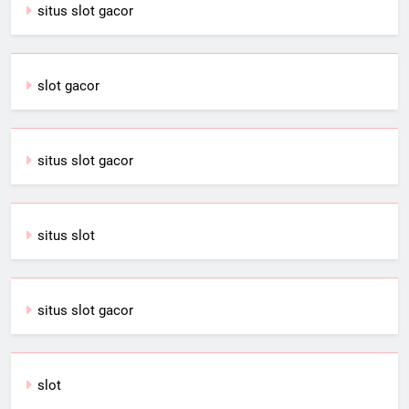
situs slot gacor
slot gacor
situs slot gacor
situs slot
situs slot gacor
slot