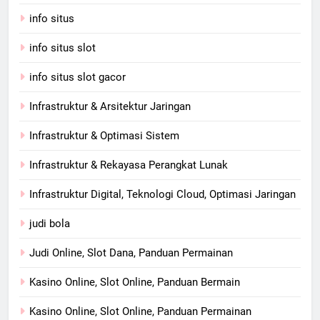
info situs
info situs slot
info situs slot gacor
Infrastruktur & Arsitektur Jaringan
Infrastruktur & Optimasi Sistem
Infrastruktur & Rekayasa Perangkat Lunak
Infrastruktur Digital, Teknologi Cloud, Optimasi Jaringan
judi bola
Judi Online, Slot Dana, Panduan Permainan
Kasino Online, Slot Online, Panduan Bermain
Kasino Online, Slot Online, Panduan Permainan