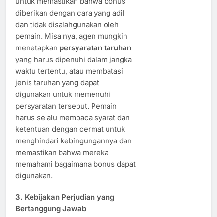
untuk memastikan bahwa bonus
diberikan dengan cara yang adil
dan tidak disalahgunakan oleh
pemain. Misalnya, agen mungkin
menetapkan
persyaratan taruhan
yang harus dipenuhi dalam jangka
waktu tertentu, atau membatasi
jenis taruhan yang dapat
digunakan untuk memenuhi
persyaratan tersebut. Pemain
harus selalu membaca syarat dan
ketentuan dengan cermat untuk
menghindari kebingungannya dan
memastikan bahwa mereka
memahami bagaimana bonus dapat
digunakan.
3.
Kebijakan Perjudian yang
Bertanggung Jawab