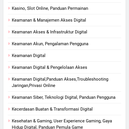
Kasino, Slot Online, Panduan Permainan
Keamanan & Manajemen Akses Digital
Keamanan Akses & Infrastruktur Digital
Keamanan Akun, Pengalaman Pengguna
Keamanan Digital
Keamanan Digital & Pengelolaan Akses
Keamanan Digital,Panduan Akses,Troubleshooting
Jaringan,Privasi Online
Keamanan Siber, Teknologi Digital, Panduan Pengguna
Kecerdasan Buatan & Transformasi Digital
Kesehatan & Gaming, User Experience Gaming, Gaya
Hidup Digital, Panduan Pemula Game