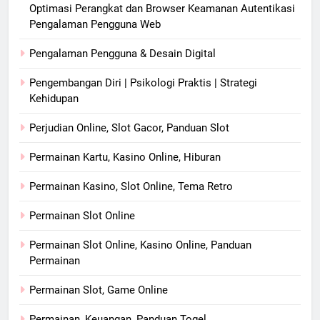
Optimasi Perangkat dan Browser Keamanan Autentikasi
Pengalaman Pengguna Web
Pengalaman Pengguna & Desain Digital
Pengembangan Diri | Psikologi Praktis | Strategi
Kehidupan
Perjudian Online, Slot Gacor, Panduan Slot
Permainan Kartu, Kasino Online, Hiburan
Permainan Kasino, Slot Online, Tema Retro
Permainan Slot Online
Permainan Slot Online, Kasino Online, Panduan
Permainan
Permainan Slot, Game Online
Permainan, Keuangan, Panduan Togel