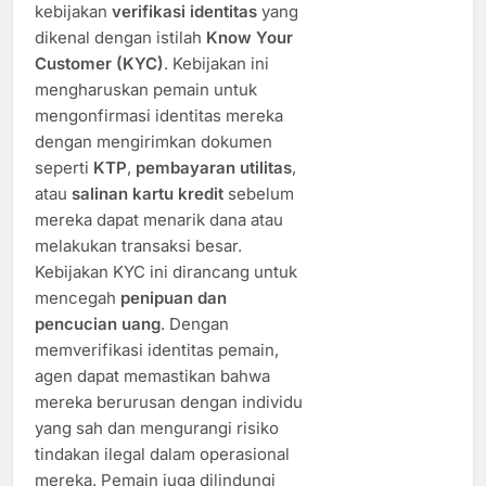
kebijakan
verifikasi identitas
yang
dikenal dengan istilah
Know Your
Customer (KYC)
. Kebijakan ini
mengharuskan pemain untuk
mengonfirmasi identitas mereka
dengan mengirimkan dokumen
seperti
KTP
,
pembayaran utilitas
,
atau
salinan kartu kredit
sebelum
mereka dapat menarik dana atau
melakukan transaksi besar.
Kebijakan KYC ini dirancang untuk
mencegah
penipuan dan
pencucian uang
. Dengan
memverifikasi identitas pemain,
agen dapat memastikan bahwa
mereka berurusan dengan individu
yang sah dan mengurangi risiko
tindakan ilegal dalam operasional
mereka. Pemain juga dilindungi