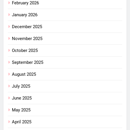
February 2026
January 2026
December 2025
November 2025
October 2025
September 2025
August 2025
July 2025
June 2025
May 2025
April 2025