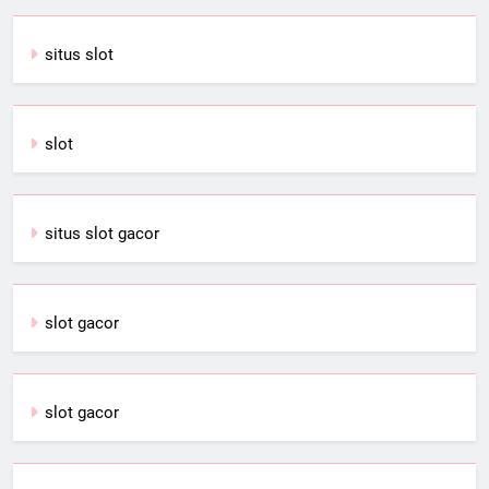
situs slot
slot
situs slot gacor
slot gacor
slot gacor