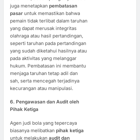
juga menetapkan
pembatasan
pasar
untuk memastikan bahwa
pemain tidak terlibat dalam taruhan
yang dapat merusak integritas
olahraga atau hasil pertandingan,
seperti taruhan pada pertandingan
yang sudah diketahui hasilnya atau
pada aktivitas yang melanggar
hukum. Pembatasan ini membantu
menjaga taruhan tetap adil dan
sah, serta mencegah terjadinya
kecurangan atau manipulasi.
6.
Pengawasan dan Audit oleh
Pihak Ketiga
Agen judi bola yang tepercaya
biasanya melibatkan
pihak ketiga
untuk melakukan
audit dan