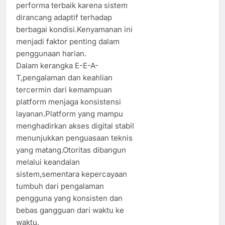
performa terbaik karena sistem
dirancang adaptif terhadap
berbagai kondisi.Kenyamanan ini
menjadi faktor penting dalam
penggunaan harian.
Dalam kerangka E-E-A-
T,pengalaman dan keahlian
tercermin dari kemampuan
platform menjaga konsistensi
layanan.Platform yang mampu
menghadirkan akses digital stabil
menunjukkan penguasaan teknis
yang matang.Otoritas dibangun
melalui keandalan
sistem,sementara kepercayaan
tumbuh dari pengalaman
pengguna yang konsisten dan
bebas gangguan dari waktu ke
waktu.