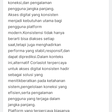
koneksi,dan pengalaman
pengguna jangka panjang.
Akses digital yang konsisten
menjadi kebutuhan utama bagi
pengguna platform
modern.Konsistensi tidak hanya
berarti bisa diakses setiap
saat,tetapi juga menghadirkan
performa yang stabil,responsif,dan
dapat diprediksi.Dalam konteks
ini,alternatif Corlaslot terpercaya
untuk akses digital konsisten hadir
sebagai solusi yang
menitikberatkan pada ketahanan
sistem,pengelolaan koneksi yang
efisien,serta pengalaman
pengguna yang terjaga dalam
jangka panjang.
Platform yang terpercaya biasanya