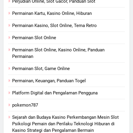
Perjudian Online, Slot Gacor, Panduan Slot
Permainan Kartu, Kasino Online, Hiburan
Permainan Kasino, Slot Online, Tema Retro
Permainan Slot Online
Permainan Slot Online, Kasino Online, Panduan
Permainan
Permainan Slot, Game Online
Permainan, Keuangan, Panduan Togel
Platform Digital dan Pengalaman Pengguna
pokemon787
Sejarah dan Budaya Kasino Perkembangan Mesin Slot
Psikologi Pemain dan Perilaku Teknologi Hiburan di
Kasino Strategi dan Pengalaman Bermain