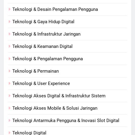
Teknologi & Desain Pengalaman Pengguna
Teknologi & Gaya Hidup Digital
Teknologi & Infrastruktur Jaringan
Teknologi & Keamanan Digital
Teknologi & Pengalaman Pengguna
Teknologi & Permainan
Teknologi & User Experience
Teknologi Akses Digital & Infrastruktur Sistem
Teknologi Akses Mobile & Solusi Jaringan
Teknologi Antarmuka Pengguna & Inovasi Slot Digital
Teknologi Digital