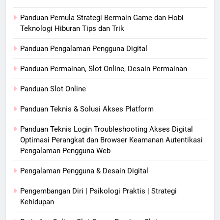
Panduan Pemula Strategi Bermain Game dan Hobi
Teknologi Hiburan Tips dan Trik
Panduan Pengalaman Pengguna Digital
Panduan Permainan, Slot Online, Desain Permainan
Panduan Slot Online
Panduan Teknis & Solusi Akses Platform
Panduan Teknis Login Troubleshooting Akses Digital
Optimasi Perangkat dan Browser Keamanan Autentikasi
Pengalaman Pengguna Web
Pengalaman Pengguna & Desain Digital
Pengembangan Diri | Psikologi Praktis | Strategi
Kehidupan