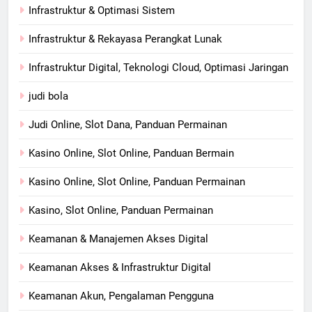
Infrastruktur & Optimasi Sistem
Infrastruktur & Rekayasa Perangkat Lunak
Infrastruktur Digital, Teknologi Cloud, Optimasi Jaringan
judi bola
Judi Online, Slot Dana, Panduan Permainan
Kasino Online, Slot Online, Panduan Bermain
Kasino Online, Slot Online, Panduan Permainan
Kasino, Slot Online, Panduan Permainan
Keamanan & Manajemen Akses Digital
Keamanan Akses & Infrastruktur Digital
Keamanan Akun, Pengalaman Pengguna