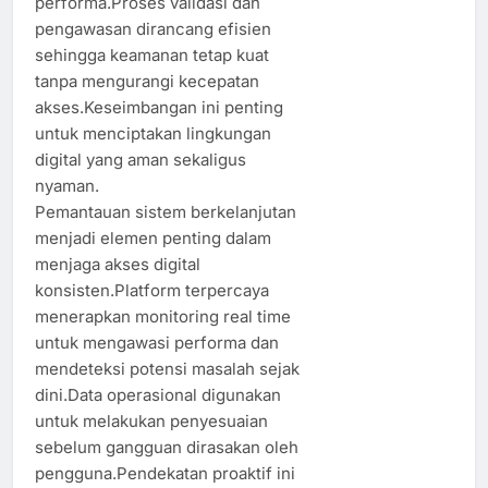
performa.Proses validasi dan
pengawasan dirancang efisien
sehingga keamanan tetap kuat
tanpa mengurangi kecepatan
akses.Keseimbangan ini penting
untuk menciptakan lingkungan
digital yang aman sekaligus
nyaman.
Pemantauan sistem berkelanjutan
menjadi elemen penting dalam
menjaga akses digital
konsisten.Platform terpercaya
menerapkan monitoring real time
untuk mengawasi performa dan
mendeteksi potensi masalah sejak
dini.Data operasional digunakan
untuk melakukan penyesuaian
sebelum gangguan dirasakan oleh
pengguna.Pendekatan proaktif ini