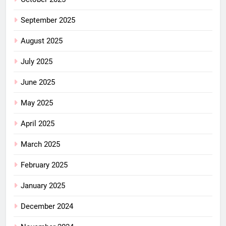
September 2025
August 2025
July 2025
June 2025
May 2025
April 2025
March 2025
February 2025
January 2025
December 2024