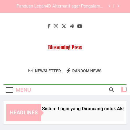
Skip
Slot Lebah4D Stabil untuk Kebutuhan Akses
to
Harian yang Lebih Nyaman dan Terarah
content
LAE138 Login Aman dengan Langkah Akses yang
Praktis
Slot Lebah4D dan Sistem Login yang Dirancang
untuk Akses Cepat
Panduan Lebah4D Alternatif agar Pengalaman
Pengguna Lebih Baik
Slot Lebah4D Stabil untuk Kebutuhan Akses
Harian yang Lebih Nyaman dan Terarah
Blossoming
Temukan Buku Dan Publikasi Inspiratif Dari
LAE138 Login Aman dengan Langkah Akses yang
NEWSLETTER
RANDOM NEWS
Press
Praktis
Blossoming Press.
MENU
lot Lebah4D dan Sistem Login yang Dirancang untuk Akses Ce
HEADLINES
Months Ago