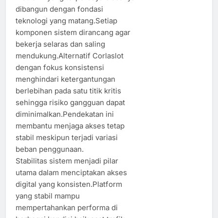
dibangun dengan fondasi
teknologi yang matang.Setiap
komponen sistem dirancang agar
bekerja selaras dan saling
mendukung.Alternatif Corlaslot
dengan fokus konsistensi
menghindari ketergantungan
berlebihan pada satu titik kritis
sehingga risiko gangguan dapat
diminimalkan.Pendekatan ini
membantu menjaga akses tetap
stabil meskipun terjadi variasi
beban penggunaan.
Stabilitas sistem menjadi pilar
utama dalam menciptakan akses
digital yang konsisten.Platform
yang stabil mampu
mempertahankan performa di