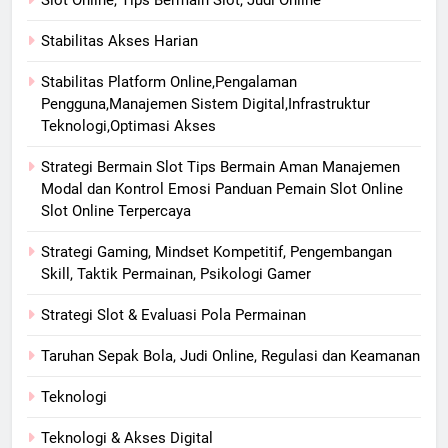
Slot Online, Tips Bermain Slot, Judi Online
Stabilitas Akses Harian
Stabilitas Platform Online,Pengalaman
Pengguna,Manajemen Sistem Digital,Infrastruktur
Teknologi,Optimasi Akses
Strategi Bermain Slot Tips Bermain Aman Manajemen
Modal dan Kontrol Emosi Panduan Pemain Slot Online
Slot Online Terpercaya
Strategi Gaming, Mindset Kompetitif, Pengembangan
Skill, Taktik Permainan, Psikologi Gamer
Strategi Slot & Evaluasi Pola Permainan
Taruhan Sepak Bola, Judi Online, Regulasi dan Keamanan
Teknologi
Teknologi & Akses Digital