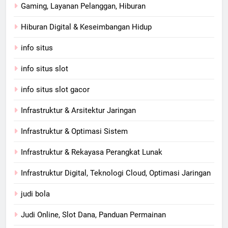
Gaming, Layanan Pelanggan, Hiburan
Hiburan Digital & Keseimbangan Hidup
info situs
info situs slot
info situs slot gacor
Infrastruktur & Arsitektur Jaringan
Infrastruktur & Optimasi Sistem
Infrastruktur & Rekayasa Perangkat Lunak
Infrastruktur Digital, Teknologi Cloud, Optimasi Jaringan
judi bola
Judi Online, Slot Dana, Panduan Permainan