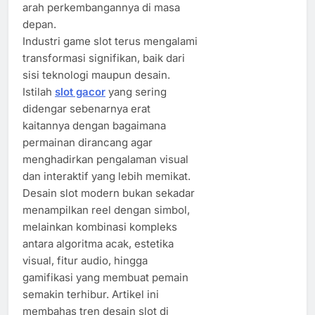
arah perkembangannya di masa
depan.
Industri game slot terus mengalami
transformasi signifikan, baik dari
sisi teknologi maupun desain.
Istilah
slot gacor
yang sering
didengar sebenarnya erat
kaitannya dengan bagaimana
permainan dirancang agar
menghadirkan pengalaman visual
dan interaktif yang lebih memikat.
Desain slot modern bukan sekadar
menampilkan reel dengan simbol,
melainkan kombinasi kompleks
antara algoritma acak, estetika
visual, fitur audio, hingga
gamifikasi yang membuat pemain
semakin terhibur. Artikel ini
membahas tren desain slot di