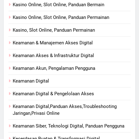
Kasino Online, Slot Online, Panduan Bermain
Kasino Online, Slot Online, Panduan Permainan
Kasino, Slot Online, Panduan Permainan
Keamanan & Manajemen Akses Digital
Keamanan Akses & Infrastruktur Digital
Keamanan Akun, Pengalaman Pengguna
Keamanan Digital
Keamanan Digital & Pengelolaan Akses
Keamanan Digital,Panduan Akses,Troubleshooting
Jaringan,Privasi Online
Keamanan Siber, Teknologi Digital, Panduan Pengguna
Kecerdasan Buatan & Transformasi Digital