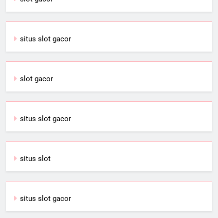
situs slot gacor
slot gacor
situs slot gacor
situs slot
situs slot gacor