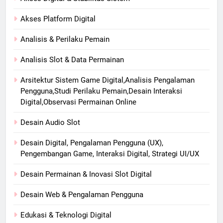
Akses Platform Digital
Analisis & Perilaku Pemain
Analisis Slot & Data Permainan
Arsitektur Sistem Game Digital,Analisis Pengalaman
Pengguna,Studi Perilaku Pemain,Desain Interaksi
Digital,Observasi Permainan Online
Desain Audio Slot
Desain Digital, Pengalaman Pengguna (UX),
Pengembangan Game, Interaksi Digital, Strategi UI/UX
Desain Permainan & Inovasi Slot Digital
Desain Web & Pengalaman Pengguna
Edukasi & Teknologi Digital