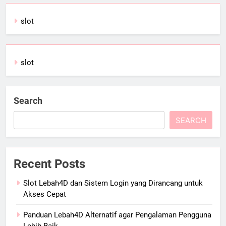
slot
slot
Search
SEARCH
Recent Posts
Slot Lebah4D dan Sistem Login yang Dirancang untuk
Akses Cepat
Panduan Lebah4D Alternatif agar Pengalaman Pengguna
Lebih Baik