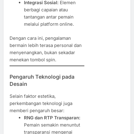
Integrasi Sosial:
Elemen
berbagi capaian atau
tantangan antar pemain
melalui platform online.
Dengan cara ini, pengalaman
bermain lebih terasa personal dan
menyenangkan, bukan sekadar
menekan tombol spin.
Pengaruh Teknologi pada
Desain
Selain faktor estetika,
perkembangan teknologi juga
memberi pengaruh besar:
RNG dan RTP Transparan:
Pemain semakin menuntut
transparansi mengenai