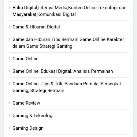
Etika Digital,Literasi Media,Konten Online,Teknologi dan
Masyarakat,Komunikasi Digital
Game & Hiburan Digital
Game dan Hiburan Tips Bermain Game Online Karakter
dalam Game Strategi Gaming
Game Online
Game Online, Edukasi Digital, Analisis Permainan
Game Online, Tips & Trik, Panduan Pemula, Perangkat
Gaming, Strategi Bermain
Game Review
Gaming & Teknologi
Gaming Design