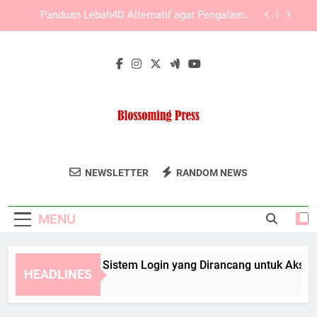
Skip
Slot Lebah4D Stabil untuk Kebutuhan Akses
to
Harian yang Lebih Nyaman dan Terarah
content
LAE138 Login Aman dengan Langkah Akses yang
Praktis
Slot Lebah4D dan Sistem Login yang Dirancang
untuk Akses Cepat
Panduan Lebah4D Alternatif agar Pengalaman
Pengguna Lebih Baik
Slot Lebah4D Stabil untuk Kebutuhan Akses
Harian yang Lebih Nyaman dan Terarah
Blossoming
Temukan Buku Dan Publikasi Inspiratif Dari
LAE138 Login Aman dengan Langkah Akses yang
NEWSLETTER
RANDOM NEWS
Press
Praktis
Blossoming Press.
MENU
lot Lebah4D dan Sistem Login yang Dirancang untuk Akses Ce
HEADLINES
Months Ago