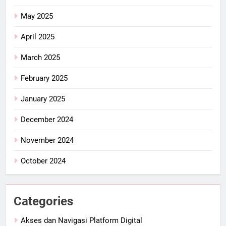
May 2025
April 2025
March 2025
February 2025
January 2025
December 2024
November 2024
October 2024
Categories
Akses dan Navigasi Platform Digital