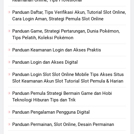
Keamanan Online, Tips Profesional
Panduan Daftar, Tips Verifikasi Akun, Tutorial Slot Online,
Cara Login Aman, Strategi Pemula Slot Online
Panduan Game, Strategi Pertarungan, Dunia Pokémon,
Tips Pelatih, Koleksi Pokémon
Panduan Keamanan Login dan Akses Praktis
Panduan Login dan Akses Digital
Panduan Login Slot Slot Online Mobile Tips Akses Situs
Slot Keamanan Akun Slot Tutorial Slot Pemula & Harian
Panduan Pemula Strategi Bermain Game dan Hobi
Teknologi Hiburan Tips dan Trik
Panduan Pengalaman Pengguna Digital
Panduan Permainan, Slot Online, Desain Permainan