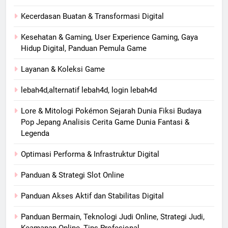
Kecerdasan Buatan & Transformasi Digital
Kesehatan & Gaming, User Experience Gaming, Gaya
Hidup Digital, Panduan Pemula Game
Layanan & Koleksi Game
lebah4d,alternatif lebah4d, login lebah4d
Lore & Mitologi Pokémon Sejarah Dunia Fiksi Budaya
Pop Jepang Analisis Cerita Game Dunia Fantasi &
Legenda
Optimasi Performa & Infrastruktur Digital
Panduan & Strategi Slot Online
Panduan Akses Aktif dan Stabilitas Digital
Panduan Bermain, Teknologi Judi Online, Strategi Judi,