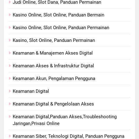
Judi Online, Slot Dana, Panduan Permainan
Kasino Online, Slot Online, Panduan Bermain
Kasino Online, Slot Online, Panduan Permainan
Kasino, Slot Online, Panduan Permainan
Keamanan & Manajemen Akses Digital
Keamanan Akses & Infrastruktur Digital
Keamanan Akun, Pengalaman Pengguna
Keamanan Digital
Keamanan Digital & Pengelolaan Akses
Keamanan Digital,Panduan Akses,Troubleshooting
Jaringan,Privasi Online
Keamanan Siber, Teknologi Digital, Panduan Pengguna