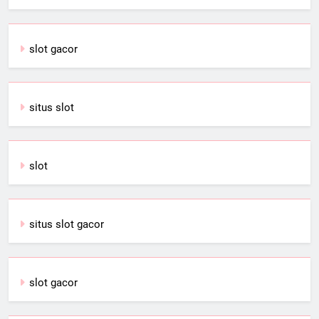
slot gacor
situs slot
slot
situs slot gacor
slot gacor