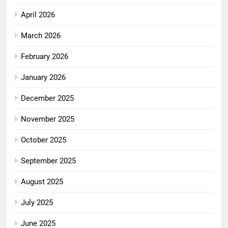
April 2026
March 2026
February 2026
January 2026
December 2025
November 2025
October 2025
September 2025
August 2025
July 2025
June 2025