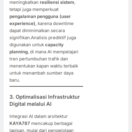
meningkatkan
resiliensi sistem
,
tetapi juga memperkuat
pengalaman pengguna (user
experience)
, karena downtime
dapat diminimalkan secara
signifikan.Analisis prediktif juga
digunakan untuk
capacity
planning
, di mana AI mempelajari
tren pertumbuhan trafik dan
menentukan kapan waktu terbaik
untuk menambah sumber daya
baru.
3. Optimalisasi Infrastruktur
Digital melalui AI
Integrasi AI dalam arsitektur
KAYA787
mencakup berbagai
lapisan, mulai dari pengelolaan