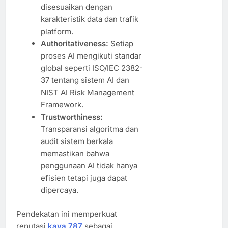
disesuaikan dengan
karakteristik data dan trafik
platform.
Authoritativeness:
Setiap
proses AI mengikuti standar
global seperti ISO/IEC 2382-
37 tentang sistem AI dan
NIST AI Risk Management
Framework.
Trustworthiness:
Transparansi algoritma dan
audit sistem berkala
memastikan bahwa
penggunaan AI tidak hanya
efisien tetapi juga dapat
dipercaya.
Pendekatan ini memperkuat
reputasi
kaya 787
sebagai