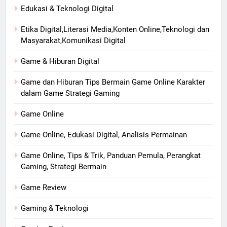
Edukasi & Teknologi Digital
Etika Digital,Literasi Media,Konten Online,Teknologi dan
Masyarakat,Komunikasi Digital
Game & Hiburan Digital
Game dan Hiburan Tips Bermain Game Online Karakter
dalam Game Strategi Gaming
Game Online
Game Online, Edukasi Digital, Analisis Permainan
Game Online, Tips & Trik, Panduan Pemula, Perangkat
Gaming, Strategi Bermain
Game Review
Gaming & Teknologi