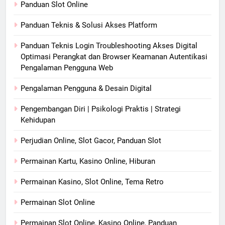
Panduan Slot Online
Panduan Teknis & Solusi Akses Platform
Panduan Teknis Login Troubleshooting Akses Digital
Optimasi Perangkat dan Browser Keamanan Autentikasi
Pengalaman Pengguna Web
Pengalaman Pengguna & Desain Digital
Pengembangan Diri | Psikologi Praktis | Strategi
Kehidupan
Perjudian Online, Slot Gacor, Panduan Slot
Permainan Kartu, Kasino Online, Hiburan
Permainan Kasino, Slot Online, Tema Retro
Permainan Slot Online
Permainan Slot Online, Kasino Online, Panduan