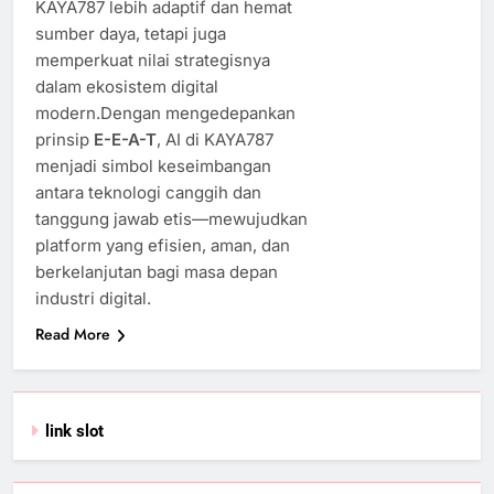
KAYA787 lebih adaptif dan hemat
sumber daya, tetapi juga
memperkuat nilai strategisnya
dalam ekosistem digital
modern.Dengan mengedepankan
prinsip
E-E-A-T
, AI di KAYA787
menjadi simbol keseimbangan
antara teknologi canggih dan
tanggung jawab etis—mewujudkan
platform yang efisien, aman, dan
berkelanjutan bagi masa depan
industri digital.
Read More
link slot