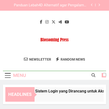
Skip
Slot Lebah4D Stabil untuk Kebutuhan Akses
to
Harian yang Lebih Nyaman dan Terarah
content
LAE138 Login Aman dengan Langkah Akses yang
Praktis
Slot Lebah4D dan Sistem Login yang Dirancang
untuk Akses Cepat
Panduan Lebah4D Alternatif agar Pengalaman
Pengguna Lebih Baik
Slot Lebah4D Stabil untuk Kebutuhan Akses
Harian yang Lebih Nyaman dan Terarah
Blossoming
Temukan Buku Dan Publikasi Inspiratif Dari
LAE138 Login Aman dengan Langkah Akses yang
NEWSLETTER
RANDOM NEWS
Press
Praktis
Blossoming Press.
MENU
ot Lebah4D dan Sistem Login yang Dirancang untuk Akses Cep
HEADLINES
Months Ago