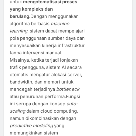
untuk
mengotomatisasi proses
yang kompleks dan
berulang
.Dengan menggunakan
algoritma berbasis
machine
learning
, sistem dapat mempelajari
pola penggunaan sumber daya dan
menyesuaikan kinerja infrastruktur
tanpa intervensi manual.
Misalnya, ketika terjadi lonjakan
trafik pengguna, sistem AI secara
otomatis mengatur alokasi server,
bandwidth, dan memori untuk
mencegah terjadinya
bottleneck
atau penurunan performa.Fungsi
ini serupa dengan konsep
auto-
scaling
dalam cloud computing,
namun dikombinasikan dengan
predictive modeling
yang
memungkinkan sistem