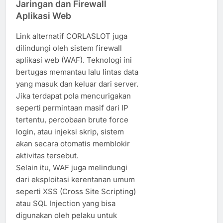
Jaringan dan Firewall
Aplikasi Web
Link alternatif CORLASLOT juga
dilindungi oleh sistem firewall
aplikasi web (WAF). Teknologi ini
bertugas memantau lalu lintas data
yang masuk dan keluar dari server.
Jika terdapat pola mencurigakan
seperti permintaan masif dari IP
tertentu, percobaan brute force
login, atau injeksi skrip, sistem
akan secara otomatis memblokir
aktivitas tersebut.
Selain itu, WAF juga melindungi
dari eksploitasi kerentanan umum
seperti XSS (Cross Site Scripting)
atau SQL Injection yang bisa
digunakan oleh pelaku untuk