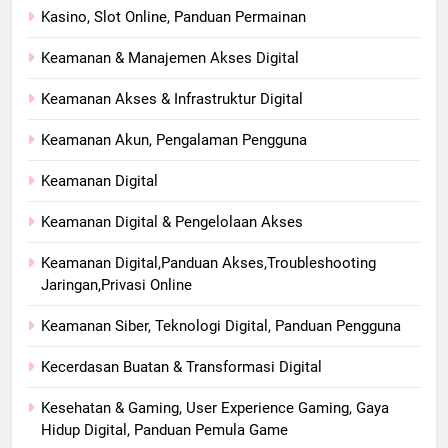
Kasino, Slot Online, Panduan Permainan
Keamanan & Manajemen Akses Digital
Keamanan Akses & Infrastruktur Digital
Keamanan Akun, Pengalaman Pengguna
Keamanan Digital
Keamanan Digital & Pengelolaan Akses
Keamanan Digital,Panduan Akses,Troubleshooting
Jaringan,Privasi Online
Keamanan Siber, Teknologi Digital, Panduan Pengguna
Kecerdasan Buatan & Transformasi Digital
Kesehatan & Gaming, User Experience Gaming, Gaya
Hidup Digital, Panduan Pemula Game