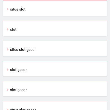
situs slot
slot
situs slot gacor
slot gacor
slot gacor
situs slot gacor