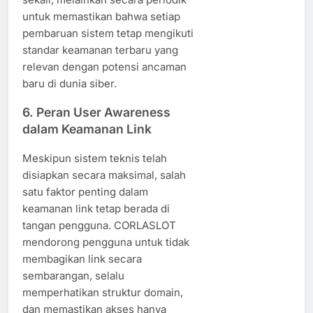
untuk memastikan bahwa setiap
pembaruan sistem tetap mengikuti
standar keamanan terbaru yang
relevan dengan potensi ancaman
baru di dunia siber.
6.
Peran User Awareness
dalam Keamanan Link
Meskipun sistem teknis telah
disiapkan secara maksimal, salah
satu faktor penting dalam
keamanan link tetap berada di
tangan pengguna. CORLASLOT
mendorong pengguna untuk tidak
membagikan link secara
sembarangan, selalu
memperhatikan struktur domain,
dan memastikan akses hanya