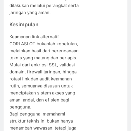
dilakukan melalui perangkat serta
jaringan yang aman.
Kesimpulan
Keamanan link alternatif
CORLASLOT bukanlah kebetulan,
melainkan hasil dari perencanaan
teknis yang matang dan berlapis.
Mulai dari enkripsi SSL, validasi
domain, firewall jaringan, hingga
rotasi link dan audit keamanan
rutin, semuanya disusun untuk
menciptakan sistem akses yang
aman, andal, dan efisien bagi
pengguna.
Bagi pengguna, memahami
struktur teknis ini bukan hanya
menambah wawasan, tetapi juga