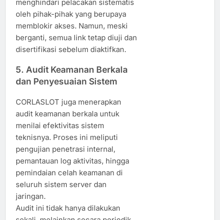
menghindari pelacakan sistematis
oleh pihak-pihak yang berupaya
memblokir akses. Namun, meski
berganti, semua link tetap diuji dan
disertifikasi sebelum diaktifkan.
5.
Audit Keamanan Berkala
dan Penyesuaian Sistem
CORLASLOT juga menerapkan
audit keamanan berkala untuk
menilai efektivitas sistem
teknisnya. Proses ini meliputi
pengujian penetrasi internal,
pemantauan log aktivitas, hingga
pemindaian celah keamanan di
seluruh sistem server dan
jaringan.
Audit ini tidak hanya dilakukan
sekali, melainkan secara periodik