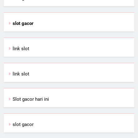
slot gacor
link slot
link slot
Slot gacor hari ini
slot gacor