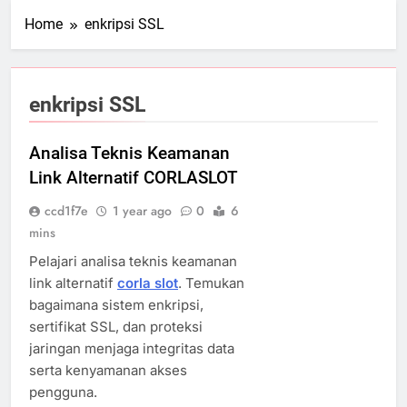
Home
enkripsi SSL
enkripsi SSL
Analisa Teknis Keamanan
Link Alternatif CORLASLOT
ccd1f7e
1 year ago
0
6
mins
Pelajari analisa teknis keamanan
link alternatif
corla slot
. Temukan
bagaimana sistem enkripsi,
sertifikat SSL, dan proteksi
jaringan menjaga integritas data
serta kenyamanan akses
pengguna.