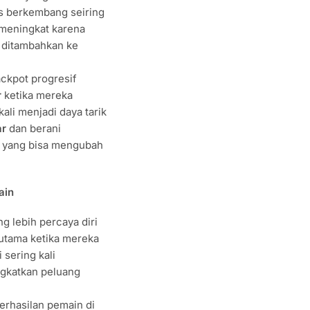
s berkembang seiring
 meningkat karena
n ditambahkan ke
ckpot progresif
r
ketika mereka
ali menjadi daya tarik
ar
dan berani
 yang bisa mengubah
ain
 lebih percaya diri
rutama ketika mereka
i sering kali
gkatkan peluang
erhasilan pemain di