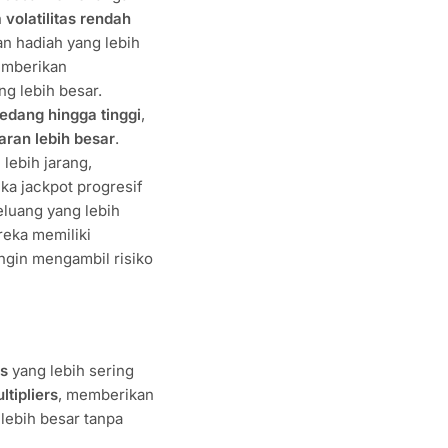
n
volatilitas rendah
n hadiah yang lebih
mberikan
g lebih besar.
edang hingga tinggi
,
ran lebih besar
.
lebih jarang,
ka jackpot progresif
eluang yang lebih
eka memiliki
ngin mengambil risiko
us
yang lebih sering
ltipliers
, memberikan
lebih besar tanpa