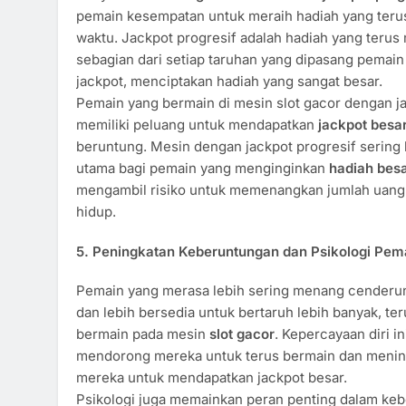
pemain kesempatan untuk meraih hadiah yang teru
waktu. Jackpot progresif adalah hadiah yang terus
sebagian dari setiap taruhan yang dipasang pemai
jackpot, menciptakan hadiah yang sangat besar.
Pemain yang bermain di mesin slot gacor dengan ja
memiliki peluang untuk mendapatkan
jackpot besa
beruntung. Mesin dengan jackpot progresif sering k
utama bagi pemain yang menginginkan
hadiah bes
mengambil risiko untuk memenangkan jumlah uang
hidup.
5.
Peningkatan Keberuntungan dan Psikologi Pem
Pemain yang merasa lebih sering menang cenderung
dan lebih bersedia untuk bertaruh lebih banyak, te
bermain pada mesin
slot gacor
. Kepercayaan diri in
mendorong mereka untuk terus bermain dan menin
mereka untuk mendapatkan jackpot besar.
Psikologi juga memainkan peran penting dalam keb