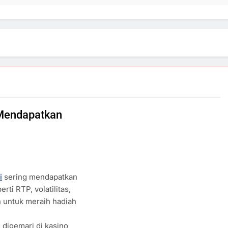
 Mendapatkan
i
sering mendapatkan
rti RTP, volatilitas,
 untuk meraih hadiah
 digemari di kasino