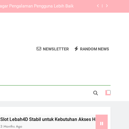
 agar Pengalaman Pengguna Lebih Baik
Harian yang Lebih Nyaman dan Terarah
n dengan Langkah Akses yang Praktis
gin yang Dirancang untuk Akses Cepat
NEWSLETTER
RANDOM NEWS
 agar Pengalaman Pengguna Lebih Baik
Harian yang Lebih Nyaman dan Terarah
n dengan Langkah Akses yang Praktis
D Stabil untuk Kebutuhan Akses Harian yang Lebih Nyaman d