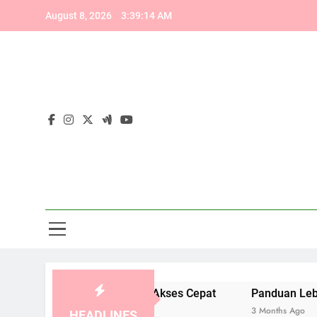
Skip
August 8, 2026
3:39:15 AM
to
content
Blo
Temukan Bu
g Dirancang untuk Akses Cepat
Panduan Lebah4D Altern
3 Months Ago
HEADLINES