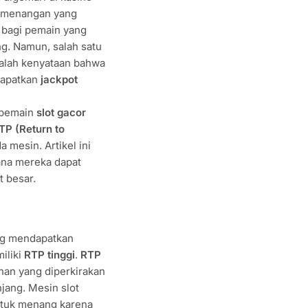
 kemenangan yang
 bagi pemain yang
g. Namun, salah satu
dalah kenyataan bahwa
dapatkan
jackpot
 pemain
slot gacor
TP (Return to
 mesin. Artikel ini
ana mereka dapat
 besar.
ng mendapatkan
iliki
RTP tinggi
.
RTP
uhan yang diperkirakan
jang. Mesin slot
ntuk menang karena