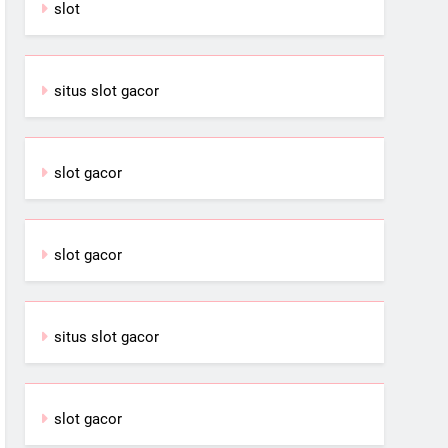
slot
situs slot gacor
slot gacor
slot gacor
situs slot gacor
slot gacor