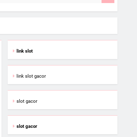
link slot
link slot gacor
slot gacor
slot gacor