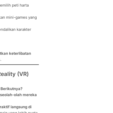
milih peti harta
an mini-games yang
dalikan karakter
tkan keterlibatan
u
.
eality (VR)
Berikutnya?
seolah-olah mereka
aktif langsung di
ain yang lebih nyata.