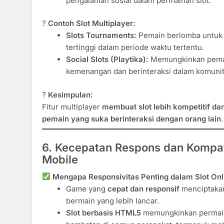
pengalaman sosial dalam permainan slot.
?
Contoh Slot Multiplayer:
Slots Tournaments:
Pemain berlomba untuk
tertinggi dalam periode waktu tertentu.
Social Slots (Playtika):
Memungkinkan pemai
kemenangan dan berinteraksi dalam komunit
?
Kesimpulan:
Fitur multiplayer
membuat slot lebih kompetitif da
pemain yang suka berinteraksi dengan orang lain
.
6. Kecepatan Respons dan Kompati
Mobile
Mengapa Responsivitas Penting dalam Slot Onl
Game yang
cepat dan responsif
menciptaka
bermain yang lebih lancar.
Slot berbasis HTML5
memungkinkan permain