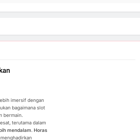
kan
bih imersif dengan
emukan bagaimana slot
n bermain.
sat, terutama dalam
lebih mendalam
.
Horas
a menghadirkan