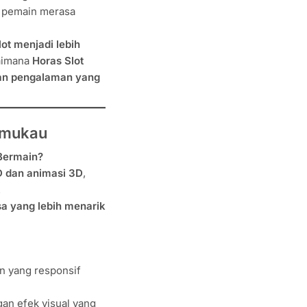
 pemain merasa
t menjadi lebih
gaimana
Horas Slot
kan pengalaman yang
emukau
Bermain?
D dan animasi 3D
,
.
a yang lebih menarik
n yang responsif
n efek visual yang