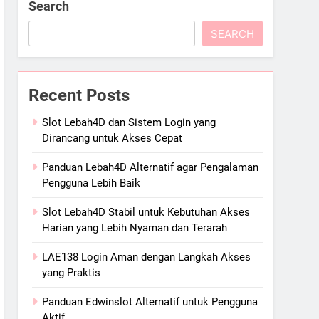
Search
SEARCH
Recent Posts
Slot Lebah4D dan Sistem Login yang
Dirancang untuk Akses Cepat
Panduan Lebah4D Alternatif agar Pengalaman
Pengguna Lebih Baik
Slot Lebah4D Stabil untuk Kebutuhan Akses
Harian yang Lebih Nyaman dan Terarah
LAE138 Login Aman dengan Langkah Akses
yang Praktis
Panduan Edwinslot Alternatif untuk Pengguna
Aktif