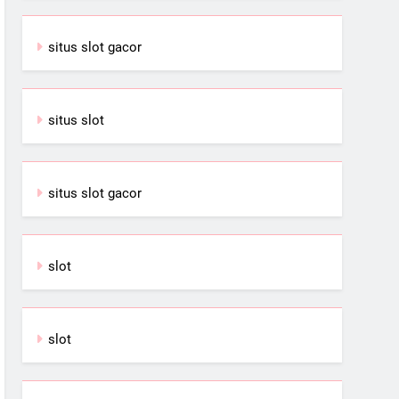
situs slot gacor
situs slot
situs slot gacor
slot
slot