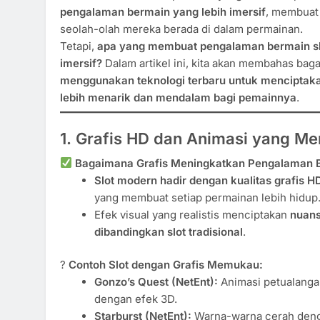
pengalaman bermain yang lebih imersif
, membuat
seolah-olah mereka berada di dalam permainan.
Tetapi,
apa yang membuat pengalaman bermain slo
imersif?
Dalam artikel ini, kita akan membahas ba
menggunakan teknologi terbaru untuk mencipta
lebih menarik dan mendalam bagi pemainnya
.
1. Grafis HD dan Animasi yang M
Bagaimana Grafis Meningkatkan Pengalaman 
Slot modern hadir dengan kualitas grafis H
yang membuat setiap permainan lebih hidup
Efek visual yang realistis menciptakan
nuans
dibandingkan slot tradisional
.
?
Contoh Slot dengan Grafis Memukau:
Gonzo’s Quest (NetEnt):
Animasi petualanga
dengan efek 3D.
Starburst (NetEnt):
Warna-warna cerah denga