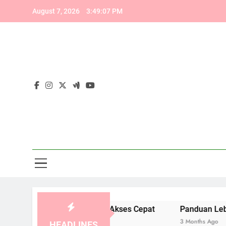
Skip
August 7, 2026
3:49:08 PM
to
content
Blo
Temukan Bu
g Dirancang untuk Akses Cepat
Panduan Lebah4D Altern
3 Months Ago
HEADLINES