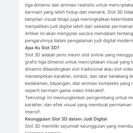
tiga dimensi dan animasi realistis untuk mencipta
bermain yang lebih hidup dan menarik. Slot 3D ti
tampilan visual tetapi juga meningkatkan keterliba
menjadikan judi digital lebih dari sekadar permain
Artikel ini akan mengulas secara mendalam tentang
pengaruhnya dalam pengalaman judi digital modern
Apa Itu Slot 3D?
Slot 3D adalah jenis mesin slot online yang mengg
grafis tiga dimensi untuk menciptakan visual yang le
dinamis dibandingkan slot tradisional atau slot video
menampilkan karakter, simbol, dan latar belakang 
kedalaman, bayangan, dan animasi kompleks yang
seperti bermain game video interaktif.
Teknologi ini memungkinkan pengembang untuk m
karakter, dan efek visual yang membuat permainan
imersif.
Keunggulan Slot 3D dalam Judi Digital
Slot 3D memiliki sejumlah keunggulan yang membu