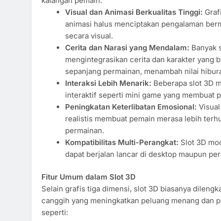
kalangan pemain:
Visual dan Animasi Berkualitas Tinggi:
Grafi
animasi halus menciptakan pengalaman be
secara visual.
Cerita dan Narasi yang Mendalam:
Banyak s
mengintegrasikan cerita dan karakter yang
sepanjang permainan, menambah nilai hibur
Interaksi Lebih Menarik:
Beberapa slot 3D m
interaktif seperti mini game yang membuat pe
Peningkatan Keterlibatan Emosional:
Visual
realistis membuat pemain merasa lebih ter
permainan.
Kompatibilitas Multi-Perangkat:
Slot 3D mod
dapat berjalan lancar di desktop maupun per
Fitur Umum dalam Slot 3D
Selain grafis tiga dimensi, slot 3D biasanya dilengk
canggih yang meningkatkan peluang menang dan p
seperti: