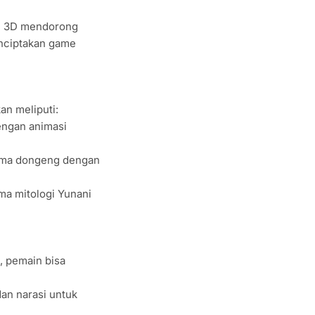
i 3D mendorong
nciptakan game
an meliputi:
engan animasi
ema dongeng dengan
ma mitologi Yunani
, pemain bisa
dan narasi untuk