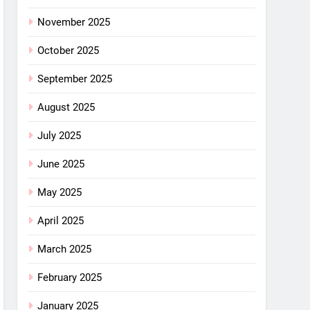
November 2025
October 2025
September 2025
August 2025
July 2025
June 2025
May 2025
April 2025
March 2025
February 2025
January 2025