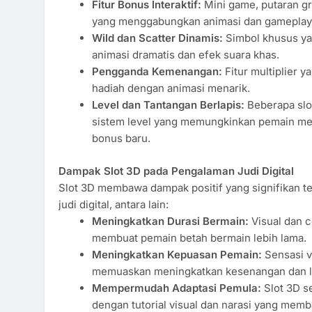
Fitur Bonus Interaktif:
Mini game, putaran gra
yang menggabungkan animasi dan gameplay i
Wild dan Scatter Dinamis:
Simbol khusus yang
animasi dramatis dan efek suara khas.
Pengganda Kemenangan:
Fitur multiplier 
hadiah dengan animasi menarik.
Level dan Tantangan Berlapis:
Beberapa sl
sistem level yang memungkinkan pemain mem
bonus baru.
Dampak Slot 3D pada Pengalaman Judi Digital
Slot 3D membawa dampak positif yang signifikan 
judi digital, antara lain:
Meningkatkan Durasi Bermain:
Visual dan c
membuat pemain betah bermain lebih lama.
Meningkatkan Kepuasan Pemain:
Sensasi v
memuaskan meningkatkan kesenangan dan lo
Mempermudah Adaptasi Pemula:
Slot 3D se
dengan tutorial visual dan narasi yang mem