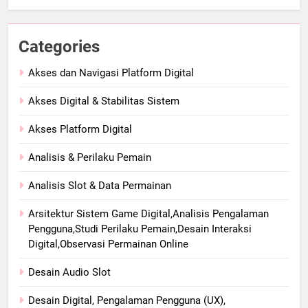
Categories
Akses dan Navigasi Platform Digital
Akses Digital & Stabilitas Sistem
Akses Platform Digital
Analisis & Perilaku Pemain
Analisis Slot & Data Permainan
Arsitektur Sistem Game Digital,Analisis Pengalaman
Pengguna,Studi Perilaku Pemain,Desain Interaksi
Digital,Observasi Permainan Online
Desain Audio Slot
Desain Digital, Pengalaman Pengguna (UX),