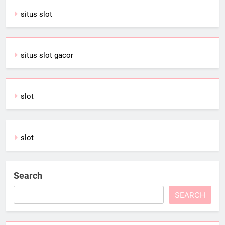
situs slot
situs slot gacor
slot
slot
Search
SEARCH