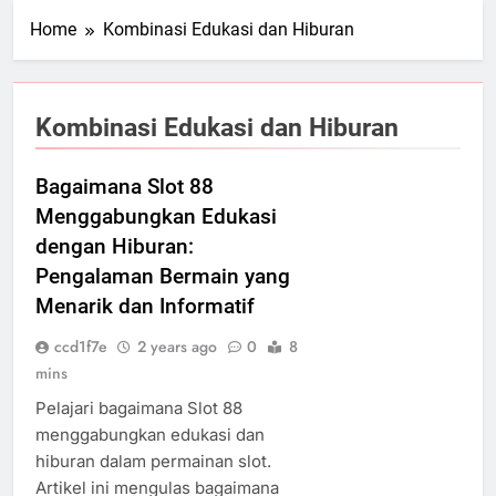
Home
Kombinasi Edukasi dan Hiburan
Kombinasi Edukasi dan Hiburan
Bagaimana Slot 88
Menggabungkan Edukasi
dengan Hiburan:
Pengalaman Bermain yang
Menarik dan Informatif
ccd1f7e
2 years ago
0
8
mins
Pelajari bagaimana Slot 88
menggabungkan edukasi dan
hiburan dalam permainan slot.
Artikel ini mengulas bagaimana