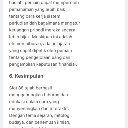
hadiah, pemain dapat memperoleh
pemahaman yang lebih baik
tentang cara kerja sistem
perjudian dan bagaimana mengatur
keuangan pribadi mereka secara
lebih bijak. Meskipun ini adalah
elemen hiburan, ada pelajaran
yang dapat dipetik oleh pemain
tentang pengelolaan uang dan
pengambilan keputusan finansial.
6.
Kesimpulan
Slot 88 telah berhasil
menggabungkan hiburan dan
edukasi dalam cara yang
menyenangkan dan interaktif.
Dengan tema sejarah, mitologi,
budaya, dan penemuan ilmiah,