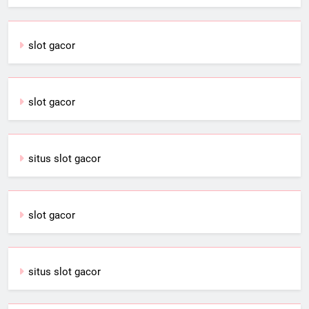
slot gacor
slot gacor
situs slot gacor
slot gacor
situs slot gacor