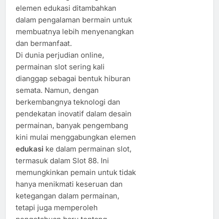
elemen edukasi ditambahkan
dalam pengalaman bermain untuk
membuatnya lebih menyenangkan
dan bermanfaat.
Di dunia perjudian online,
permainan slot sering kali
dianggap sebagai bentuk hiburan
semata. Namun, dengan
berkembangnya teknologi dan
pendekatan inovatif dalam desain
permainan, banyak pengembang
kini mulai menggabungkan elemen
edukasi
ke dalam permainan slot,
termasuk dalam Slot 88. Ini
memungkinkan pemain untuk tidak
hanya menikmati keseruan dan
ketegangan dalam permainan,
tetapi juga memperoleh