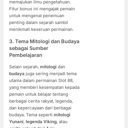
memajukan ilmu pengetahuan.
Fitur bonus ini mengajak pemain
untuk mengenal penemuan
penting dalam sejarah sambil
menikmati keseruan permainan.
3.
Tema Mitologi dan Budaya
sebagai Sumber
Pembelajaran
Selain sejarah,
mitologi
dan
budaya
juga sering menjadi tema
utama dalam permainan Slot 88,
yang memberi kesempatan kepada
pemain untuk belajar tentang
berbagai cerita rakyat, legenda,
dan kepercayaan dari berbagai
budaya. Tema seperti
mitologi
Yunani
,
legenda Viking
, atau