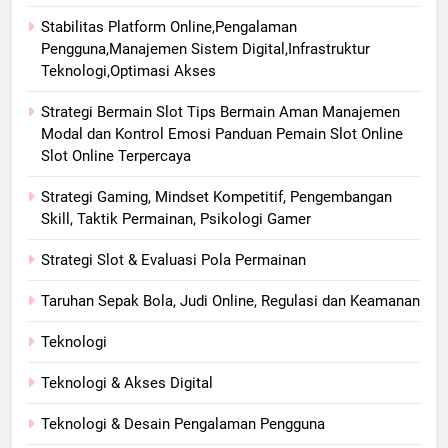
Stabilitas Platform Online,Pengalaman
Pengguna,Manajemen Sistem Digital,Infrastruktur
Teknologi,Optimasi Akses
Strategi Bermain Slot Tips Bermain Aman Manajemen
Modal dan Kontrol Emosi Panduan Pemain Slot Online
Slot Online Terpercaya
Strategi Gaming, Mindset Kompetitif, Pengembangan
Skill, Taktik Permainan, Psikologi Gamer
Strategi Slot & Evaluasi Pola Permainan
Taruhan Sepak Bola, Judi Online, Regulasi dan Keamanan
Teknologi
Teknologi & Akses Digital
Teknologi & Desain Pengalaman Pengguna