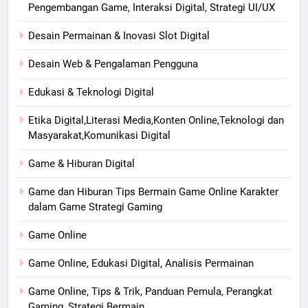
Pengembangan Game, Interaksi Digital, Strategi UI/UX
Desain Permainan & Inovasi Slot Digital
Desain Web & Pengalaman Pengguna
Edukasi & Teknologi Digital
Etika Digital,Literasi Media,Konten Online,Teknologi dan
Masyarakat,Komunikasi Digital
Game & Hiburan Digital
Game dan Hiburan Tips Bermain Game Online Karakter
dalam Game Strategi Gaming
Game Online
Game Online, Edukasi Digital, Analisis Permainan
Game Online, Tips & Trik, Panduan Pemula, Perangkat
Gaming, Strategi Bermain