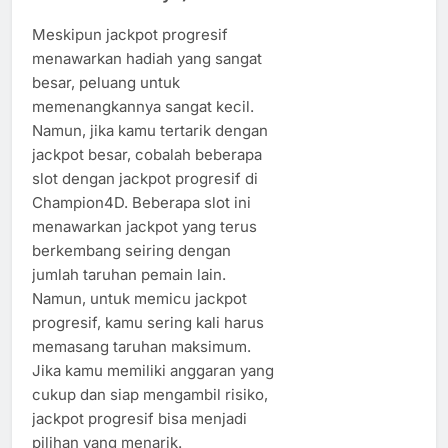
Meskipun jackpot progresif
menawarkan hadiah yang sangat
besar, peluang untuk
memenangkannya sangat kecil.
Namun, jika kamu tertarik dengan
jackpot besar, cobalah beberapa
slot dengan jackpot progresif di
Champion4D. Beberapa slot ini
menawarkan jackpot yang terus
berkembang seiring dengan
jumlah taruhan pemain lain.
Namun, untuk memicu jackpot
progresif, kamu sering kali harus
memasang taruhan maksimum.
Jika kamu memiliki anggaran yang
cukup dan siap mengambil risiko,
jackpot progresif bisa menjadi
pilihan yang menarik.