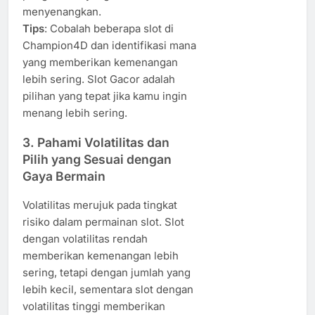
menyenangkan.
Tips
: Cobalah beberapa slot di
Champion4D dan identifikasi mana
yang memberikan kemenangan
lebih sering. Slot Gacor adalah
pilihan yang tepat jika kamu ingin
menang lebih sering.
3.
Pahami Volatilitas dan
Pilih yang Sesuai dengan
Gaya Bermain
Volatilitas merujuk pada tingkat
risiko dalam permainan slot. Slot
dengan volatilitas rendah
memberikan kemenangan lebih
sering, tetapi dengan jumlah yang
lebih kecil, sementara slot dengan
volatilitas tinggi memberikan