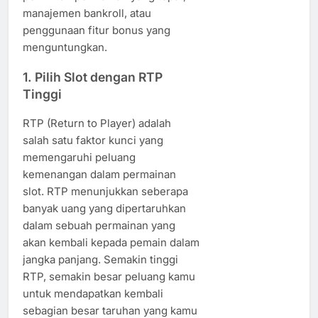
manajemen bankroll, atau
penggunaan fitur bonus yang
menguntungkan.
1.
Pilih Slot dengan RTP
Tinggi
RTP (Return to Player) adalah
salah satu faktor kunci yang
memengaruhi peluang
kemenangan dalam permainan
slot. RTP menunjukkan seberapa
banyak uang yang dipertaruhkan
dalam sebuah permainan yang
akan kembali kepada pemain dalam
jangka panjang. Semakin tinggi
RTP, semakin besar peluang kamu
untuk mendapatkan kembali
sebagian besar taruhan yang kamu