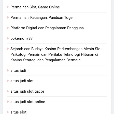
Permainan Slot, Game Online
Permainan, Keuangan, Panduan Togel
Platform Digital dan Pengalaman Pengguna
pokemon787
Sejarah dan Budaya Kasino Perkembangan Mesin Slot
Psikologi Pemain dan Perilaku Teknologi Hiburan di
Kasino Strategi dan Pengalaman Bermain
situs judi
situs judi slot
situs judi slot gacor
situs judi slot online
situs slot