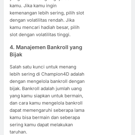
kamu. Jika kamu ingin
kemenangan lebih sering, pilih slot
dengan volatilitas rendah. Jika
kamu mencari hadiah besar, pilih
slot dengan volatilitas tinggi.
4.
Manajemen Bankroll yang
Bijak
Salah satu kunci untuk menang
lebih sering di Champion4D adalah
dengan mengelola bankroll dengan
bijak. Bankroll adalah jumlah uang
yang kamu siapkan untuk bermain,
dan cara kamu mengelola bankroll
dapat memengaruhi seberapa lama
kamu bisa bermain dan seberapa
sering kamu dapat melakukan
taruhan.