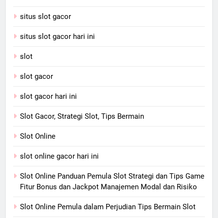
situs slot gacor
situs slot gacor hari ini
slot
slot gacor
slot gacor hari ini
Slot Gacor, Strategi Slot, Tips Bermain
Slot Online
slot online gacor hari ini
Slot Online Panduan Pemula Slot Strategi dan Tips Game
Fitur Bonus dan Jackpot Manajemen Modal dan Risiko
Slot Online Pemula dalam Perjudian Tips Bermain Slot