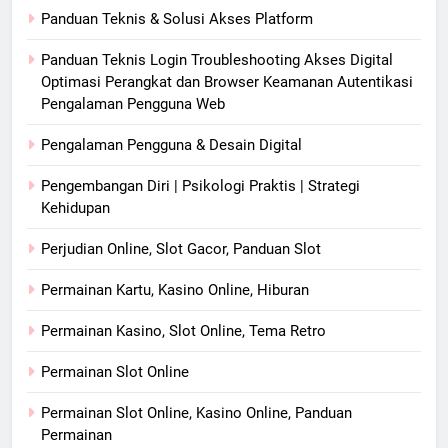
Panduan Teknis & Solusi Akses Platform
Panduan Teknis Login Troubleshooting Akses Digital
Optimasi Perangkat dan Browser Keamanan Autentikasi
Pengalaman Pengguna Web
Pengalaman Pengguna & Desain Digital
Pengembangan Diri | Psikologi Praktis | Strategi
Kehidupan
Perjudian Online, Slot Gacor, Panduan Slot
Permainan Kartu, Kasino Online, Hiburan
Permainan Kasino, Slot Online, Tema Retro
Permainan Slot Online
Permainan Slot Online, Kasino Online, Panduan
Permainan