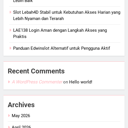
Lebih Baik
Slot Lebah4D Stabil untuk Kebutuhan Akses Harian yang
Lebih Nyaman dan Terarah
LAE138 Login Aman dengan Langkah Akses yang
Praktis
Panduan Edwinslot Alternatif untuk Pengguna Aktif
Recent Comments
A WordPress Commenter
on
Hello world!
Archives
May 2026
April 2026