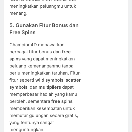
meningkatkan peluangmu untuk
menang.
5.
Gunakan Fitur Bonus dan
Free Spins
Champion4D menawarkan
berbagai fitur bonus dan
free
spins
yang dapat meningkatkan
peluang kemenanganmu tanpa
perlu meningkatkan taruhan. Fitur-
fitur seperti
wild symbols
,
scatter
symbols
, dan
multipliers
dapat
memperbesar hadiah yang kamu
peroleh, sementara
free spins
memberikan kesempatan untuk
memutar gulungan secara gratis,
yang tentunya sangat
menguntungkan.