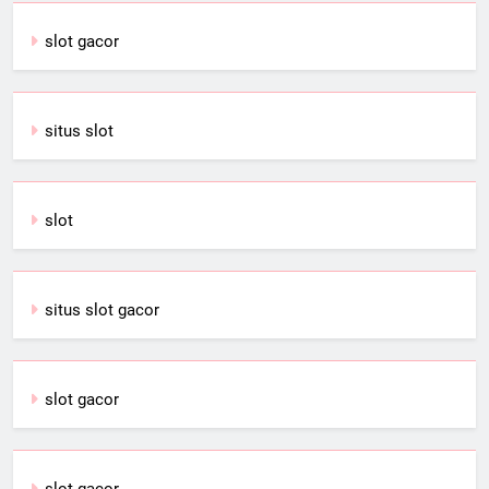
slot gacor
situs slot
slot
situs slot gacor
slot gacor