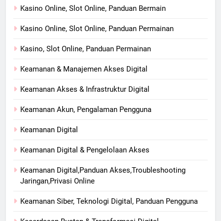
Kasino Online, Slot Online, Panduan Bermain
Kasino Online, Slot Online, Panduan Permainan
Kasino, Slot Online, Panduan Permainan
Keamanan & Manajemen Akses Digital
Keamanan Akses & Infrastruktur Digital
Keamanan Akun, Pengalaman Pengguna
Keamanan Digital
Keamanan Digital & Pengelolaan Akses
Keamanan Digital,Panduan Akses,Troubleshooting
Jaringan,Privasi Online
Keamanan Siber, Teknologi Digital, Panduan Pengguna