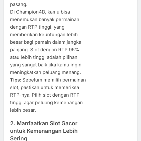
pasang.
Di Champion4D, kamu bisa
menemukan banyak permainan
dengan RTP tinggi, yang
memberikan keuntungan lebih
besar bagi pemain dalam jangka
panjang. Slot dengan RTP 96%
atau lebih tinggi adalah pilihan
yang sangat baik jika kamu ingin
meningkatkan peluang menang.
Tips
: Sebelum memilih permainan
slot, pastikan untuk memeriksa
RTP-nya. Pilih slot dengan RTP
tinggi agar peluang kemenangan
lebih besar.
2.
Manfaatkan Slot Gacor
untuk Kemenangan Lebih
Sering