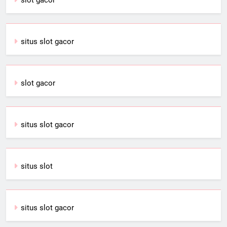
slot gacor
situs slot gacor
slot gacor
situs slot gacor
situs slot
situs slot gacor