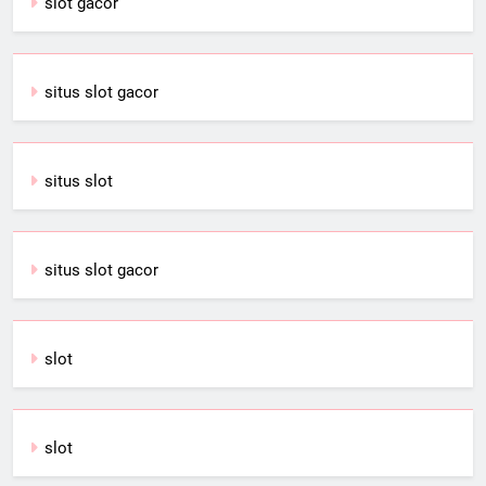
slot gacor
situs slot gacor
situs slot
situs slot gacor
slot
slot