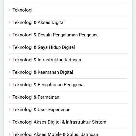
Teknologi
Teknologi & Akses Digital
Teknologi & Desain Pengalaman Pengguna
Teknologi & Gaya Hidup Digital
Teknologi & Infrastruktur Jaringan
Teknologi & Keamanan Digital
Teknologi & Pengalaman Pengguna
Teknologi & Permainan
Teknologi & User Experience
Teknologi Akses Digital & Infrastruktur Sistem
Teknologi Akses Mobile & Solusi Jaringan