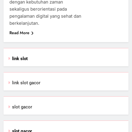
dengan kebutuhan zaman
sekaligus berorientasi pada
pengalaman digital yang sehat dan
berkelanjutan.
Read More
link slot
link slot gacor
slot gacor
slot gacor