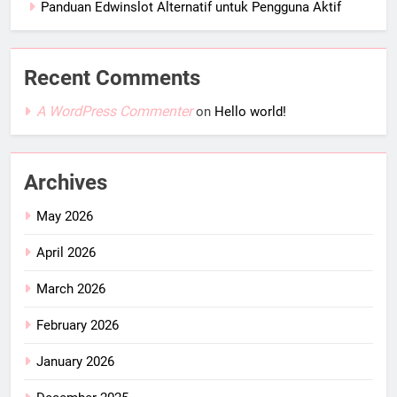
Panduan Edwinslot Alternatif untuk Pengguna Aktif
Recent Comments
A WordPress Commenter
on
Hello world!
Archives
May 2026
April 2026
March 2026
February 2026
January 2026