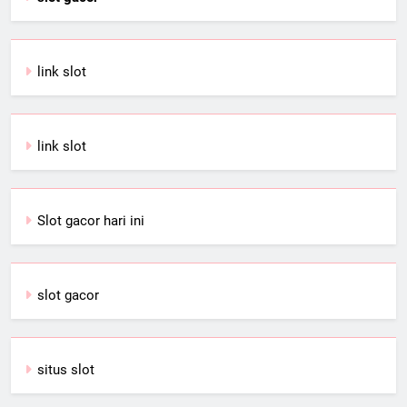
link slot
link slot
Slot gacor hari ini
slot gacor
situs slot