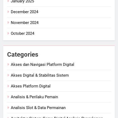
January 2025
December 2024
November 2024
October 2024
Categories
Akses dan Navigasi Platform Digital
Akses Digital & Stabilitas Sistem
Akses Platform Digital
Analisis & Perilaku Pemain
Analisis Slot & Data Permainan