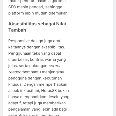
faktor penentu dalam algoritma
SEO mesin pencari, sehingga
platform lebih mudah ditemukan.
Aksesibilitas sebagai Nilai
Tambah
Responsive design juga erat
kaitannya dengan aksesibilitas.
Penggunaan teks yang dapat
diperbesar, kontras warna yang
jelas, serta dukungan
screen
reader
membantu menjangkau
pengguna dengan kebutuhan
khusus. Dengan memperhatikan
aspek inklusif ini, Horas88 bukan
hanya menghadirkan desain yang
adaptif, tetapi juga memberikan
pengalaman yang lebih adil bagi
seluruh kalangan pengguna.