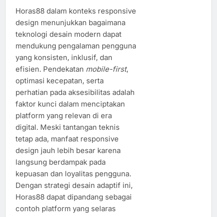
Horas88 dalam konteks responsive
design menunjukkan bagaimana
teknologi desain modern dapat
mendukung pengalaman pengguna
yang konsisten, inklusif, dan
efisien. Pendekatan
mobile-first
,
optimasi kecepatan, serta
perhatian pada aksesibilitas adalah
faktor kunci dalam menciptakan
platform yang relevan di era
digital. Meski tantangan teknis
tetap ada, manfaat responsive
design jauh lebih besar karena
langsung berdampak pada
kepuasan dan loyalitas pengguna.
Dengan strategi desain adaptif ini,
Horas88 dapat dipandang sebagai
contoh platform yang selaras