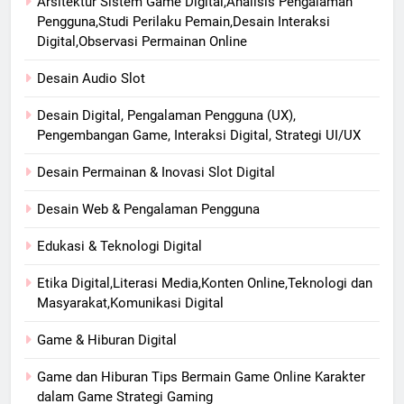
Arsitektur Sistem Game Digital,Analisis Pengalaman
Pengguna,Studi Perilaku Pemain,Desain Interaksi
Digital,Observasi Permainan Online
Desain Audio Slot
Desain Digital, Pengalaman Pengguna (UX),
Pengembangan Game, Interaksi Digital, Strategi UI/UX
Desain Permainan & Inovasi Slot Digital
Desain Web & Pengalaman Pengguna
Edukasi & Teknologi Digital
Etika Digital,Literasi Media,Konten Online,Teknologi dan
Masyarakat,Komunikasi Digital
Game & Hiburan Digital
Game dan Hiburan Tips Bermain Game Online Karakter
dalam Game Strategi Gaming