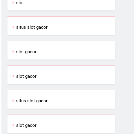
slot
situs slot gacor
slot gacor
slot gacor
situs slot gacor
slot gacor