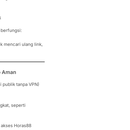
k
 berfungsi:
 mencari ulang link,
p Aman
i publik tanpa VPN)
gkat, seperti
n akses Horas88