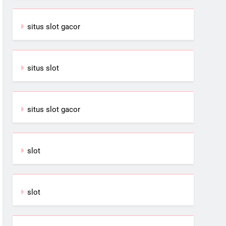
situs slot gacor
situs slot
situs slot gacor
slot
slot