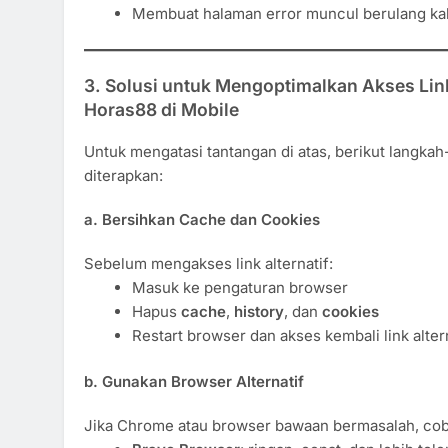
Membuat halaman error muncul berulang kal
3. Solusi untuk Mengoptimalkan Akses Link
Horas88 di Mobile
Untuk mengatasi tantangan di atas, berikut langkah
diterapkan:
a. Bersihkan Cache dan Cookies
Sebelum mengakses link alternatif:
Masuk ke pengaturan browser
Hapus
cache
,
history
, dan
cookies
Restart browser dan akses kembali link altern
b. Gunakan Browser Alternatif
Jika Chrome atau browser bawaan bermasalah, cob