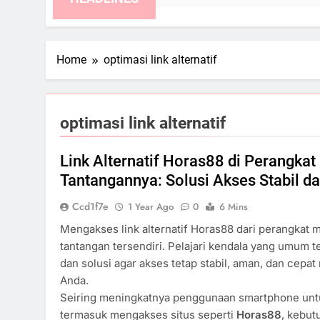
Home
optimasi link alternatif
optimasi link alternatif
Link Alternatif Horas88 di Perangkat
Tantangannya: Solusi Akses Stabil 
Ccd1f7e
1 Year Ago
0
6 Mins
Mengakses link alternatif Horas88 dari perangkat 
tantangan tersendiri. Pelajari kendala yang umum t
dan solusi agar akses tetap stabil, aman, dan cepa
Anda.
Seiring meningkatnya penggunaan smartphone untuk 
termasuk mengakses situs seperti
Horas88
, kebu