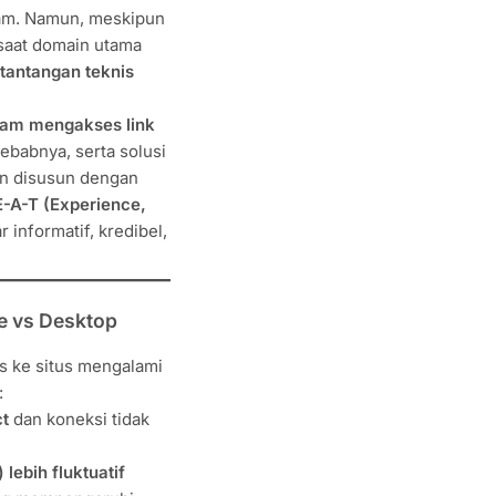
jam. Namun, meskipun
 saat domain utama
tantangan teknis
lam mengakses link
ebabnya, serta solusi
an disusun dengan
E-A-T (Experience,
r informatif, kredibel,
le vs Desktop
s ke situs mengalami
:
ct
dan koneksi tidak
lebih fluktuatif