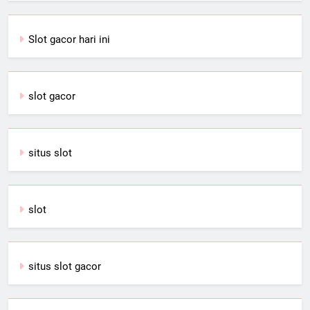
Slot gacor hari ini
slot gacor
situs slot
slot
situs slot gacor