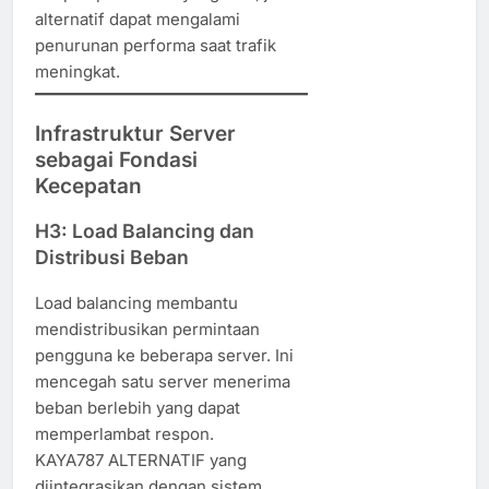
alternatif dapat mengalami
penurunan performa saat trafik
meningkat.
Infrastruktur Server
sebagai Fondasi
Kecepatan
H3: Load Balancing dan
Distribusi Beban
Load balancing membantu
mendistribusikan permintaan
pengguna ke beberapa server. Ini
mencegah satu server menerima
beban berlebih yang dapat
memperlambat respon.
KAYA787 ALTERNATIF yang
diintegrasikan dengan sistem