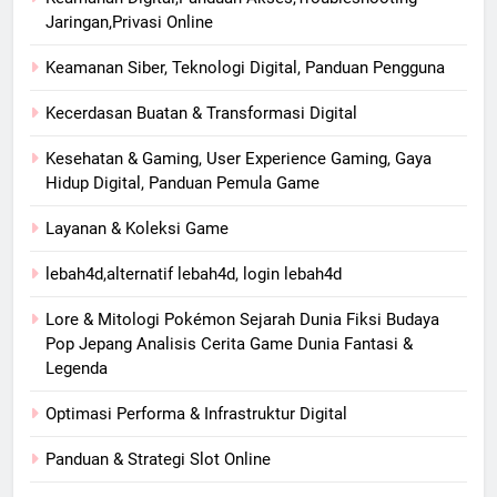
Jaringan,Privasi Online
Keamanan Siber, Teknologi Digital, Panduan Pengguna
Kecerdasan Buatan & Transformasi Digital
Kesehatan & Gaming, User Experience Gaming, Gaya
Hidup Digital, Panduan Pemula Game
Layanan & Koleksi Game
lebah4d,alternatif lebah4d, login lebah4d
Lore & Mitologi Pokémon Sejarah Dunia Fiksi Budaya
Pop Jepang Analisis Cerita Game Dunia Fantasi &
Legenda
Optimasi Performa & Infrastruktur Digital
Panduan & Strategi Slot Online