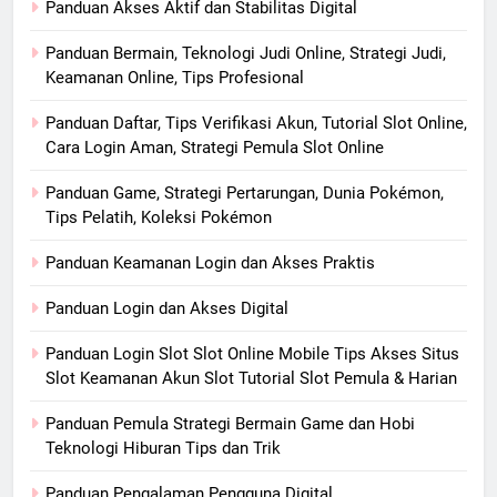
Panduan Akses Aktif dan Stabilitas Digital
Panduan Bermain, Teknologi Judi Online, Strategi Judi,
Keamanan Online, Tips Profesional
Panduan Daftar, Tips Verifikasi Akun, Tutorial Slot Online,
Cara Login Aman, Strategi Pemula Slot Online
Panduan Game, Strategi Pertarungan, Dunia Pokémon,
Tips Pelatih, Koleksi Pokémon
Panduan Keamanan Login dan Akses Praktis
Panduan Login dan Akses Digital
Panduan Login Slot Slot Online Mobile Tips Akses Situs
Slot Keamanan Akun Slot Tutorial Slot Pemula & Harian
Panduan Pemula Strategi Bermain Game dan Hobi
Teknologi Hiburan Tips dan Trik
Panduan Pengalaman Pengguna Digital