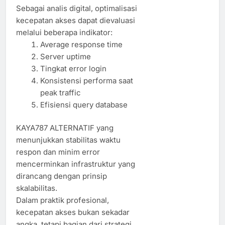
Sebagai analis digital, optimalisasi
kecepatan akses dapat dievaluasi
melalui beberapa indikator:
Average response time
Server uptime
Tingkat error login
Konsistensi performa saat
peak traffic
Efisiensi query database
KAYA787 ALTERNATIF yang
menunjukkan stabilitas waktu
respon dan minim error
mencerminkan infrastruktur yang
dirancang dengan prinsip
skalabilitas.
Dalam praktik profesional,
kecepatan akses bukan sekadar
angka, tetapi bagian dari strategi