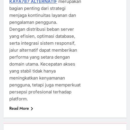
KAYA787 ALTERNATIF
merupakan
bagian penting dari strategi
menjaga kontinuitas layanan dan
pengalaman pengguna.
Dengan distribusi beban server
yang efisien, optimasi database,
serta integrasi sistem responsif,
jalur alternatif dapat memberikan
performa yang setara dengan
domain utama. Kecepatan akses
yang stabil tidak hanya
meningkatkan kenyamanan
pengguna, tetapi juga memperkuat
persepsi profesional terhadap
platform.
Read More