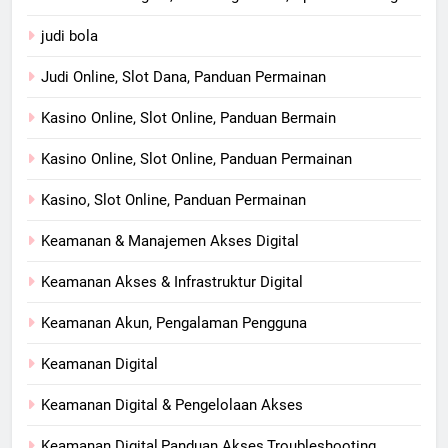
judi bola
Judi Online, Slot Dana, Panduan Permainan
Kasino Online, Slot Online, Panduan Bermain
Kasino Online, Slot Online, Panduan Permainan
Kasino, Slot Online, Panduan Permainan
Keamanan & Manajemen Akses Digital
Keamanan Akses & Infrastruktur Digital
Keamanan Akun, Pengalaman Pengguna
Keamanan Digital
Keamanan Digital & Pengelolaan Akses
Keamanan Digital,Panduan Akses,Troubleshooting