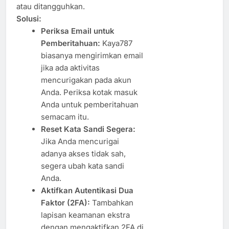
atau ditangguhkan.
Solusi:
Periksa Email untuk
Pemberitahuan:
Kaya787
biasanya mengirimkan email
jika ada aktivitas
mencurigakan pada akun
Anda. Periksa kotak masuk
Anda untuk pemberitahuan
semacam itu.
Reset Kata Sandi Segera:
Jika Anda mencurigai
adanya akses tidak sah,
segera ubah kata sandi
Anda.
Aktifkan Autentikasi Dua
Faktor (2FA):
Tambahkan
lapisan keamanan ekstra
dengan mengaktifkan 2FA di