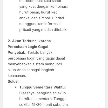
mereset, buat kata sandi
yang kuat dengan kombinasi
huruf besar, huruf kecil,
angka, dan simbol. Hindari
menggunakan informasi
pribadi yang mudah ditebak.
2. Akun Terkunci karena
Percobaan Login Gagal
Penyebab:
Terlalu banyak
percobaan login yang gagal dapat
menyebabkan sistem mengunci
akun Anda sebagai langkah
keamanan.
Solusi:
Tunggu Sementara Waktu:
Biasanya, penguncian akun
bersifat sementara. Tunggu
sekitar 15-30 menit sebelum