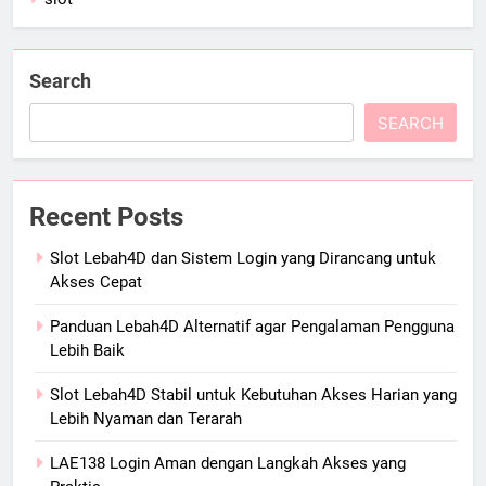
Search
SEARCH
Recent Posts
Slot Lebah4D dan Sistem Login yang Dirancang untuk
Akses Cepat
Panduan Lebah4D Alternatif agar Pengalaman Pengguna
Lebih Baik
Slot Lebah4D Stabil untuk Kebutuhan Akses Harian yang
Lebih Nyaman dan Terarah
LAE138 Login Aman dengan Langkah Akses yang