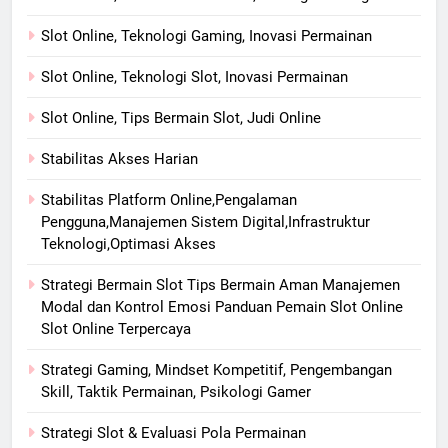
Slot Online, Teknologi Gaming, Inovasi Permainan
Slot Online, Teknologi Slot, Inovasi Permainan
Slot Online, Tips Bermain Slot, Judi Online
Stabilitas Akses Harian
Stabilitas Platform Online,Pengalaman
Pengguna,Manajemen Sistem Digital,Infrastruktur
Teknologi,Optimasi Akses
Strategi Bermain Slot Tips Bermain Aman Manajemen
Modal dan Kontrol Emosi Panduan Pemain Slot Online
Slot Online Terpercaya
Strategi Gaming, Mindset Kompetitif, Pengembangan
Skill, Taktik Permainan, Psikologi Gamer
Strategi Slot & Evaluasi Pola Permainan