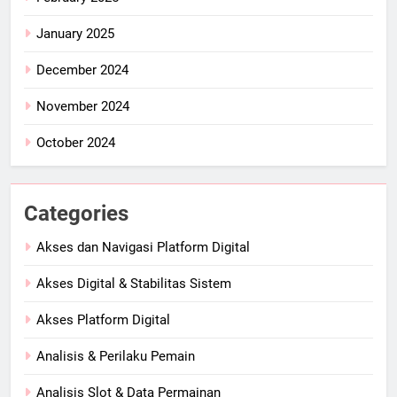
January 2025
December 2024
November 2024
October 2024
Categories
Akses dan Navigasi Platform Digital
Akses Digital & Stabilitas Sistem
Akses Platform Digital
Analisis & Perilaku Pemain
Analisis Slot & Data Permainan