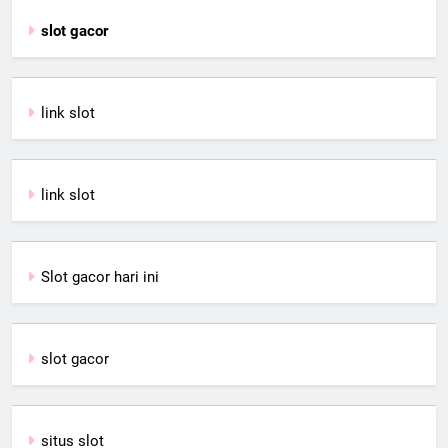
slot gacor
link slot
link slot
Slot gacor hari ini
slot gacor
situs slot