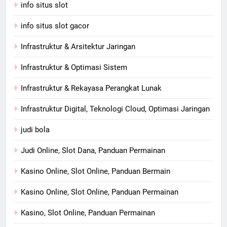
info situs slot
info situs slot gacor
Infrastruktur & Arsitektur Jaringan
Infrastruktur & Optimasi Sistem
Infrastruktur & Rekayasa Perangkat Lunak
Infrastruktur Digital, Teknologi Cloud, Optimasi Jaringan
judi bola
Judi Online, Slot Dana, Panduan Permainan
Kasino Online, Slot Online, Panduan Bermain
Kasino Online, Slot Online, Panduan Permainan
Kasino, Slot Online, Panduan Permainan