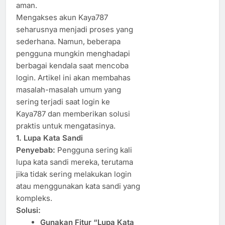
aman.
Mengakses akun Kaya787
seharusnya menjadi proses yang
sederhana. Namun, beberapa
pengguna mungkin menghadapi
berbagai kendala saat mencoba
login. Artikel ini akan membahas
masalah-masalah umum yang
sering terjadi saat login ke
Kaya787 dan memberikan solusi
praktis untuk mengatasinya.
1. Lupa Kata Sandi
Penyebab:
Pengguna sering kali
lupa kata sandi mereka, terutama
jika tidak sering melakukan login
atau menggunakan kata sandi yang
kompleks.
Solusi:
Gunakan Fitur “Lupa Kata