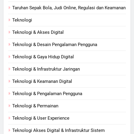
Taruhan Sepak Bola, Judi Online, Regulasi dan Keamanan
Teknologi
Teknologi & Akses Digital
Teknologi & Desain Pengalaman Pengguna
Teknologi & Gaya Hidup Digital
Teknologi & Infrastruktur Jaringan
Teknologi & Keamanan Digital
Teknologi & Pengalaman Pengguna
Teknologi & Permainan
Teknologi & User Experience
Teknologi Akses Digital & Infrastruktur Sistem