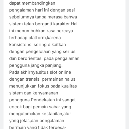
dapat membandingkan
pengalaman hari ini dengan sesi
sebelumnya tanpa merasa bahwa
sistem telah berganti karakter.Hal
ini menumbuhkan rasa percaya
terhadap platform,karena
konsistensi sering dikaitkan
dengan pengelolaan yang serius
dan berorientasi pada pengalaman
pengguna jangka panjang.
Pada akhirnya,situs slot online
dengan transisi permainan halus
menunjukkan fokus pada kualitas
sistem dan kenyamanan
pengguna.Pendekatan ini sangat
cocok bagi pemain sabar yang
mengutamakan kestabilan,alur
yang jelas,dan pengalaman
bermain yang tidak tergesa-