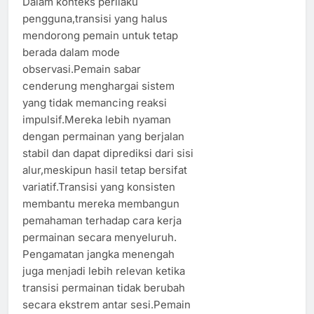
Dalam konteks perilaku
pengguna,transisi yang halus
mendorong pemain untuk tetap
berada dalam mode
observasi.Pemain sabar
cenderung menghargai sistem
yang tidak memancing reaksi
impulsif.Mereka lebih nyaman
dengan permainan yang berjalan
stabil dan dapat diprediksi dari sisi
alur,meskipun hasil tetap bersifat
variatif.Transisi yang konsisten
membantu mereka membangun
pemahaman terhadap cara kerja
permainan secara menyeluruh.
Pengamatan jangka menengah
juga menjadi lebih relevan ketika
transisi permainan tidak berubah
secara ekstrem antar sesi.Pemain