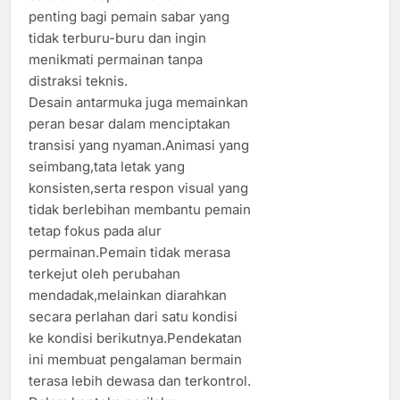
penting bagi pemain sabar yang
tidak terburu-buru dan ingin
menikmati permainan tanpa
distraksi teknis.
Desain antarmuka juga memainkan
peran besar dalam menciptakan
transisi yang nyaman.Animasi yang
seimbang,tata letak yang
konsisten,serta respon visual yang
tidak berlebihan membantu pemain
tetap fokus pada alur
permainan.Pemain tidak merasa
terkejut oleh perubahan
mendadak,melainkan diarahkan
secara perlahan dari satu kondisi
ke kondisi berikutnya.Pendekatan
ini membuat pengalaman bermain
terasa lebih dewasa dan terkontrol.