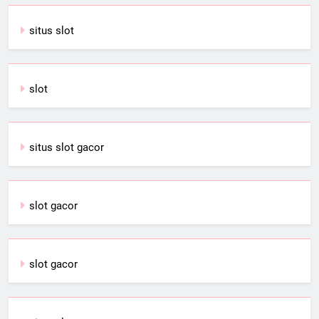
situs slot
slot
situs slot gacor
slot gacor
slot gacor