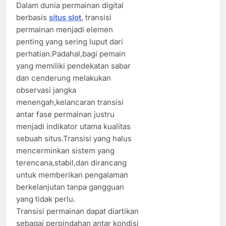
Dalam dunia permainan digital
berbasis
situs slot
, transisi
permainan menjadi elemen
penting yang sering luput dari
perhatian.Padahal,bagi pemain
yang memiliki pendekatan sabar
dan cenderung melakukan
observasi jangka
menengah,kelancaran transisi
antar fase permainan justru
menjadi indikator utama kualitas
sebuah situs.Transisi yang halus
mencerminkan sistem yang
terencana,stabil,dan dirancang
untuk memberikan pengalaman
berkelanjutan tanpa gangguan
yang tidak perlu.
Transisi permainan dapat diartikan
sebagai perpindahan antar kondisi