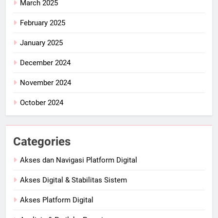
March 2025
February 2025
January 2025
December 2024
November 2024
October 2024
Categories
Akses dan Navigasi Platform Digital
Akses Digital & Stabilitas Sistem
Akses Platform Digital