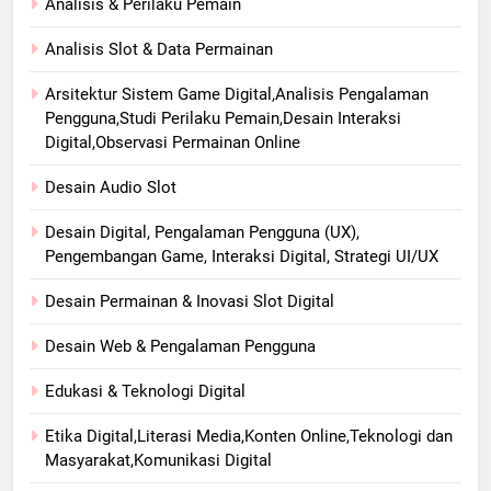
Analisis & Perilaku Pemain
Analisis Slot & Data Permainan
Arsitektur Sistem Game Digital,Analisis Pengalaman
Pengguna,Studi Perilaku Pemain,Desain Interaksi
Digital,Observasi Permainan Online
Desain Audio Slot
Desain Digital, Pengalaman Pengguna (UX),
Pengembangan Game, Interaksi Digital, Strategi UI/UX
Desain Permainan & Inovasi Slot Digital
Desain Web & Pengalaman Pengguna
Edukasi & Teknologi Digital
Etika Digital,Literasi Media,Konten Online,Teknologi dan
Masyarakat,Komunikasi Digital