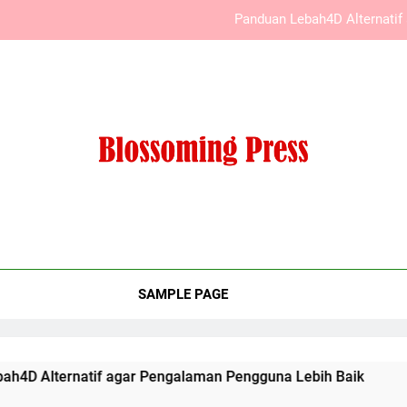
Panduan Lebah4D Alternatif
Slot Lebah4D Stabil untuk Kebutuhan Akses 
LAE138 Login Ama
Slot Lebah4D dan Sistem Lo
Panduan Lebah4D Alternatif
Slot Lebah4D Stabil untuk Kebutuhan Akses 
ssoming Press
ku Dan Publikasi Inspiratif Dari Blossoming Press.
LAE138 Login Ama
SAMPLE PAGE
atif agar Pengalaman Pengguna Lebih Baik
Slot Lebah
3 Months Ago