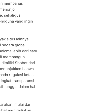
akan membahas
menonjol
e, sekaligus
ngguna yang ingin
ak situs lainnya
i secara global.
elama lebih dari satu
sil membangun
 dimiliki Sbobet dari
, menunjukkan bahwa
pada regulasi ketat.
tingkat transparansi
ih unggul dalam hal
aruhan, mulai dari
bobet menyediakan