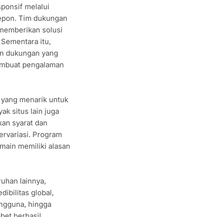
ponsif melalui
elepon. Tim dukungan
 memberikan solusi
 Sementara itu,
an dukungan yang
membuat pengalaman
 yang menarik untuk
k situs lain juga
an syarat dan
bervariasi. Program
main memiliki alasan
uhan lainnya,
dibilitas global,
ngguna, hingga
bet berhasil