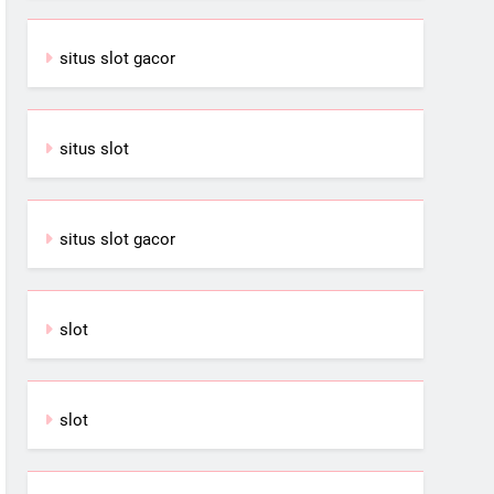
situs slot gacor
situs slot
situs slot gacor
slot
slot