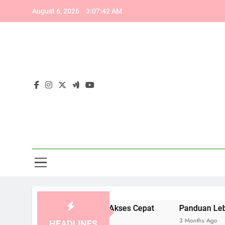
Skip
August 6, 2026
3:07:43 AM
to
content
Blo
Temukan Bu
g Dirancang untuk Akses Cepat
Panduan Lebah4D Altern
3 Months Ago
HEADLINES