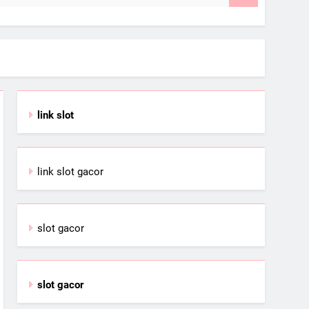
link slot
link slot gacor
slot gacor
slot gacor