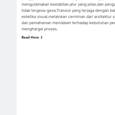
mengutamakan kestabilan,alur yang jelas,dan pen
tidak tergesa-gesa.Transisi yang terjaga dengan ba
estetika visual,melainkan cerminan dari arsitektur
dan pemahaman mendalam terhadap kebutuhan pe
menghargai proses.
Read More