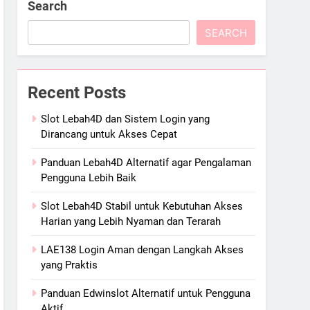
Search
SEARCH
Recent Posts
Slot Lebah4D dan Sistem Login yang
Dirancang untuk Akses Cepat
Panduan Lebah4D Alternatif agar Pengalaman
Pengguna Lebih Baik
Slot Lebah4D Stabil untuk Kebutuhan Akses
Harian yang Lebih Nyaman dan Terarah
LAE138 Login Aman dengan Langkah Akses
yang Praktis
Panduan Edwinslot Alternatif untuk Pengguna
Aktif