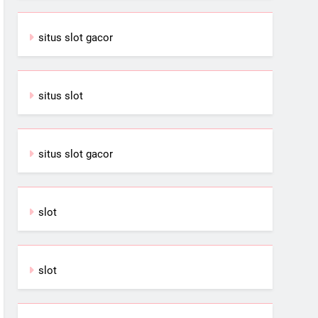
situs slot gacor
situs slot
situs slot gacor
slot
slot