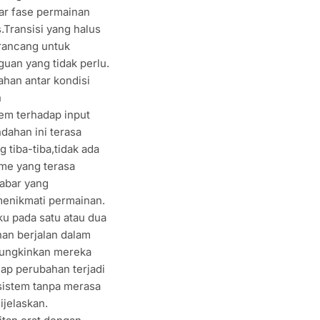
ar fase permainan
s.Transisi yang halus
rancang untuk
uan yang tidak perlu.
ahan antar kondisi
n
tem terhadap input
dahan ini terasa
 tiba-tiba,tidak ada
me yang terasa
abar yang
enikmati permainan.
ku pada satu atau dua
n berjalan dalam
mungkinkan mereka
iap perubahan terjadi
sistem tanpa merasa
ijelaskan.