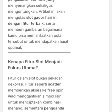
menyenangkan sekaligus
menguntungkan. Artikel ini akan
mengulas
slot gacor hari ini
dengan fitur terbaik
, serta
memberi gambaran bagaimana
kamu bisa memanfaatkan pola
tersebut untuk mendapatkan hasil
optimal.
Kenapa Fitur Slot Menjadi
Fokus Utama?
Fitur dalam slot bukan sekadar
dekorasi. Fitur seperti
scatter
memberikan akses ke free spin,
wild
menggantikan simbol lain
untuk menciptakan kombinasi
menang, sementara
pengganda