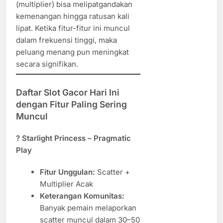
(multiplier) bisa melipatgandakan
kemenangan hingga ratusan kali
lipat. Ketika fitur-fitur ini muncul
dalam frekuensi tinggi, maka
peluang menang pun meningkat
secara signifikan.
Daftar Slot Gacor Hari Ini
dengan Fitur Paling Sering
Muncul
?
Starlight Princess – Pragmatic
Play
Fitur Unggulan:
Scatter +
Multiplier Acak
Keterangan Komunitas:
Banyak pemain melaporkan
scatter muncul dalam 30–50