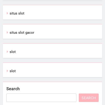
situs slot
situs slot gacor
slot
slot
Search
SEARCH