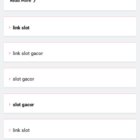
Read More
link slot
link slot gacor
slot gacor
slot gacor
link slot