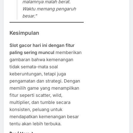
malamnya malah berat.
Waktu memang pengaruh
besar.”
Kesimpulan
Slot gacor hari ini dengan fitur
paling sering muncul
memberikan
gambaran bahwa kemenangan
tidak semata-mata soal
keberuntungan, tetapi juga
pengamatan dan strategi. Dengan
memilih game yang menampilkan
fitur seperti scatter, wild,
multiplier, dan tumble secara
konsisten, peluang untuk
mendapatkan kemenangan besar
tentu akan lebih terbuka.