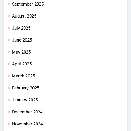
September 2025
August 2025
July 2025
June 2025
May 2025
April 2025
March 2025
February 2025
January 2025
December 2024
November 2024