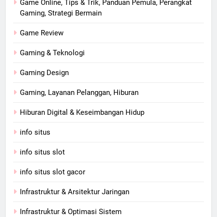
Game Online, Tips & Trik, Panduan Pemula, Perangkat
Gaming, Strategi Bermain
Game Review
Gaming & Teknologi
Gaming Design
Gaming, Layanan Pelanggan, Hiburan
Hiburan Digital & Keseimbangan Hidup
info situs
info situs slot
info situs slot gacor
Infrastruktur & Arsitektur Jaringan
Infrastruktur & Optimasi Sistem