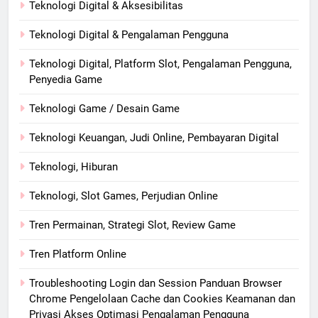
Teknologi Digital & Aksesibilitas
Teknologi Digital & Pengalaman Pengguna
Teknologi Digital, Platform Slot, Pengalaman Pengguna,
Penyedia Game
Teknologi Game / Desain Game
Teknologi Keuangan, Judi Online, Pembayaran Digital
Teknologi, Hiburan
Teknologi, Slot Games, Perjudian Online
Tren Permainan, Strategi Slot, Review Game
Tren Platform Online
Troubleshooting Login dan Session Panduan Browser
Chrome Pengelolaan Cache dan Cookies Keamanan dan
Privasi Akses Optimasi Pengalaman Pengguna