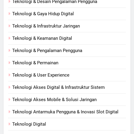
Teknologi & Desain Pengalaman Pengguna
Teknologi & Gaya Hidup Digital
Teknologi & Infrastruktur Jaringan
Teknologi & Keamanan Digital
Teknologi & Pengalaman Pengguna
Teknologi & Permainan
Teknologi & User Experience
Teknologi Akses Digital & Infrastruktur Sistem
Teknologi Akses Mobile & Solusi Jaringan
Teknologi Antarmuka Pengguna & Inovasi Slot Digital
Teknologi Digital