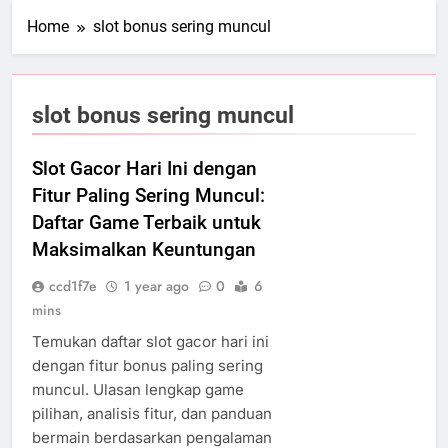
Home
slot bonus sering muncul
slot bonus sering muncul
Slot Gacor Hari Ini dengan
Fitur Paling Sering Muncul:
Daftar Game Terbaik untuk
Maksimalkan Keuntungan
ccd1f7e
1 year ago
0
6
mins
Temukan daftar slot gacor hari ini
dengan fitur bonus paling sering
muncul. Ulasan lengkap game
pilihan, analisis fitur, dan panduan
bermain berdasarkan pengalaman