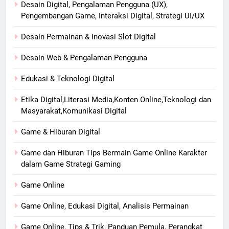
Desain Digital, Pengalaman Pengguna (UX),
Pengembangan Game, Interaksi Digital, Strategi UI/UX
Desain Permainan & Inovasi Slot Digital
Desain Web & Pengalaman Pengguna
Edukasi & Teknologi Digital
Etika Digital,Literasi Media,Konten Online,Teknologi dan
Masyarakat,Komunikasi Digital
Game & Hiburan Digital
Game dan Hiburan Tips Bermain Game Online Karakter
dalam Game Strategi Gaming
Game Online
Game Online, Edukasi Digital, Analisis Permainan
Game Online, Tips & Trik, Panduan Pemula, Perangkat