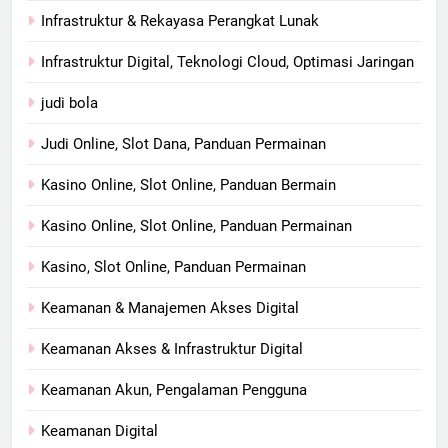
Infrastruktur & Rekayasa Perangkat Lunak
Infrastruktur Digital, Teknologi Cloud, Optimasi Jaringan
judi bola
Judi Online, Slot Dana, Panduan Permainan
Kasino Online, Slot Online, Panduan Bermain
Kasino Online, Slot Online, Panduan Permainan
Kasino, Slot Online, Panduan Permainan
Keamanan & Manajemen Akses Digital
Keamanan Akses & Infrastruktur Digital
Keamanan Akun, Pengalaman Pengguna
Keamanan Digital