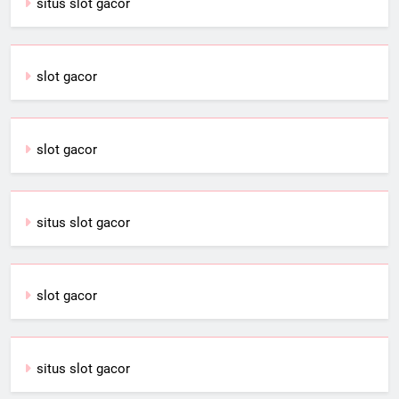
situs slot gacor
slot gacor
slot gacor
situs slot gacor
slot gacor
situs slot gacor