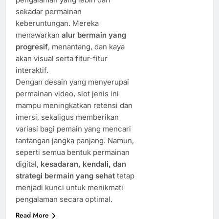
sekadar permainan
keberuntungan. Mereka
menawarkan
alur bermain yang
progresif
, menantang, dan kaya
akan visual serta fitur-fitur
interaktif.
Dengan desain yang menyerupai
permainan video, slot jenis ini
mampu meningkatkan retensi dan
imersi, sekaligus memberikan
variasi bagi pemain yang mencari
tantangan jangka panjang. Namun,
seperti semua bentuk permainan
digital,
kesadaran, kendali, dan
strategi bermain yang sehat
tetap
menjadi kunci untuk menikmati
pengalaman secara optimal.
Read More