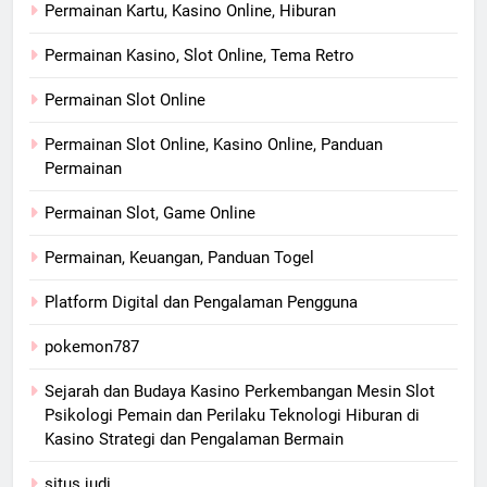
Permainan Kartu, Kasino Online, Hiburan
Permainan Kasino, Slot Online, Tema Retro
Permainan Slot Online
Permainan Slot Online, Kasino Online, Panduan
Permainan
Permainan Slot, Game Online
Permainan, Keuangan, Panduan Togel
Platform Digital dan Pengalaman Pengguna
pokemon787
Sejarah dan Budaya Kasino Perkembangan Mesin Slot
Psikologi Pemain dan Perilaku Teknologi Hiburan di
Kasino Strategi dan Pengalaman Bermain
situs judi