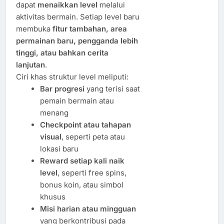
dapat
menaikkan level
melalui
aktivitas bermain. Setiap level baru
membuka
fitur tambahan, area
permainan baru, pengganda lebih
tinggi, atau bahkan cerita
lanjutan
.
Ciri khas struktur level meliputi:
Bar progresi
yang terisi saat
pemain bermain atau
menang
Checkpoint atau tahapan
visual
, seperti peta atau
lokasi baru
Reward setiap kali naik
level
, seperti free spins,
bonus koin, atau simbol
khusus
Misi harian atau mingguan
yang berkontribusi pada