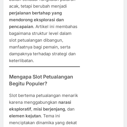
acak, tetapi berubah menjadi
perjalanan bertahap yang
mendorong eksplorasi dan
pencapaian
. Artikel ini membahas
bagaimana struktur level dalam
slot petualangan dibangun,
manfaatnya bagi pemain, serta
dampaknya terhadap strategi dan
keterlibatan.
Mengapa Slot Petualangan
Begitu Populer?
Slot bertema petualangan menarik
karena menggabungkan
narasi
eksploratif
,
misi berjenjang
, dan
elemen kejutan
. Tema ini
menciptakan dinamika yang dekat