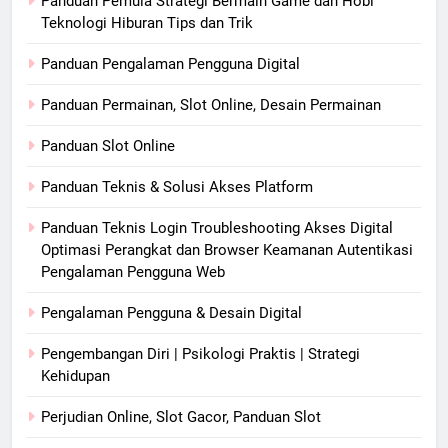
Panduan Pemula Strategi Bermain Game dan Hobi
Teknologi Hiburan Tips dan Trik
Panduan Pengalaman Pengguna Digital
Panduan Permainan, Slot Online, Desain Permainan
Panduan Slot Online
Panduan Teknis & Solusi Akses Platform
Panduan Teknis Login Troubleshooting Akses Digital
Optimasi Perangkat dan Browser Keamanan Autentikasi
Pengalaman Pengguna Web
Pengalaman Pengguna & Desain Digital
Pengembangan Diri | Psikologi Praktis | Strategi
Kehidupan
Perjudian Online, Slot Gacor, Panduan Slot