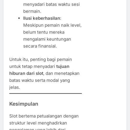
menyadari batas waktu sesi
bermain.
Ilusi keberhasilan
:
Meskipun pemain naik level,
belum tentu mereka
mengalami keuntungan
secara finansial.
Untuk itu, penting bagi pemain
untuk tetap menyadari
tujuan
hiburan dari slot
, dan menetapkan
batas waktu serta modal yang
jelas.
Kesimpulan
Slot bertema petualangan dengan
struktur level menghadirkan
pengalaman yang lebih dari