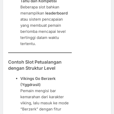
Tahu dan Kompetisi
Beberapa slot bahkan
menampilkan
leaderboard
atau sistem pencapaian
yang membuat pemain
berlomba mencapai level
tertinggi dalam waktu
tertentu.
Contoh Slot Petualangan
dengan Struktur Level
Vikings Go Berzerk
(Yggdrasil)
Pemain mengisi bar
kemarahan dari karakter
viking, lalu masuk ke mode
“Berzerk” dengan fitur