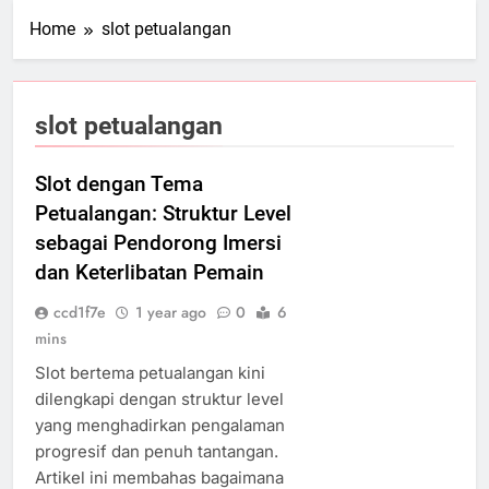
Home
slot petualangan
slot petualangan
Slot dengan Tema
Petualangan: Struktur Level
sebagai Pendorong Imersi
dan Keterlibatan Pemain
ccd1f7e
1 year ago
0
6
mins
Slot bertema petualangan kini
dilengkapi dengan struktur level
yang menghadirkan pengalaman
progresif dan penuh tantangan.
Artikel ini membahas bagaimana