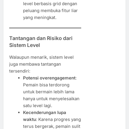
level berbasis grid dengan
peluang membuka fitur liar
yang meningkat.
Tantangan dan Risiko dari
Sistem Level
Walaupun menarik, sistem level
juga membawa tantangan
tersendiri:
Potensi overengagement
:
Pemain bisa terdorong
untuk bermain lebih lama
hanya untuk menyelesaikan
satu level lagi.
Kecenderungan lupa
waktu
: Karena progres yang
terus bergerak, pemain sulit