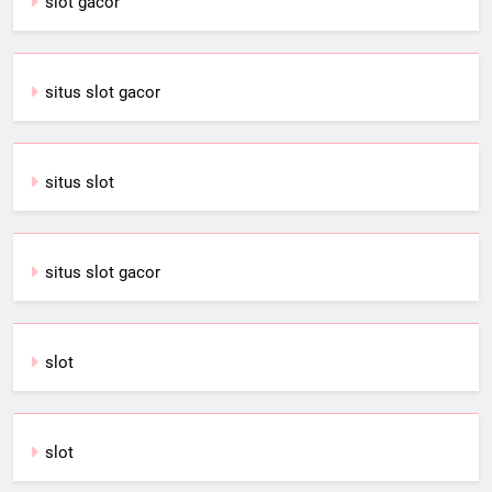
slot gacor
situs slot gacor
situs slot
situs slot gacor
slot
slot