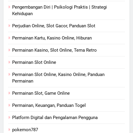
Pengembangan Diri | Psikologi Praktis | Strategi
Kehidupan
Perjudian Online, Slot Gacor, Panduan Slot
Permainan Kartu, Kasino Online, Hiburan
Permainan Kasino, Slot Online, Tema Retro
Permainan Slot Online
Permainan Slot Online, Kasino Online, Panduan
Permainan
Permainan Slot, Game Online
Permainan, Keuangan, Panduan Togel
Platform Digital dan Pengalaman Pengguna
pokemon787