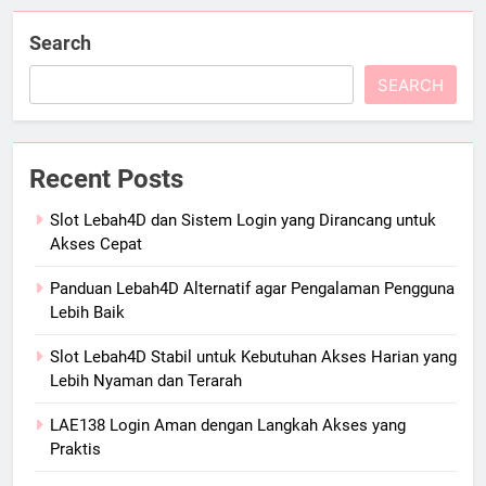
Search
SEARCH
Recent Posts
Slot Lebah4D dan Sistem Login yang Dirancang untuk
Akses Cepat
Panduan Lebah4D Alternatif agar Pengalaman Pengguna
Lebih Baik
Slot Lebah4D Stabil untuk Kebutuhan Akses Harian yang
Lebih Nyaman dan Terarah
LAE138 Login Aman dengan Langkah Akses yang
Praktis