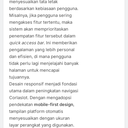
menyesuaikan tata letak
berdasarkan kebiasaan pengguna.
Misalnya, jika pengguna sering
mengakses fitur tertentu, maka
sistem akan memprioritaskan
penempatan fitur tersebut dalam
quick access bar
. Ini memberikan
pengalaman yang lebih personal
dan efisien, di mana pengguna
tidak perlu lagi menjelajahi banyak
halaman untuk mencapai
tujuannya.
Desain responsif menjadi fondasi
utama dalam peningkatan navigasi
Corlaslot. Dengan mengadopsi
pendekatan
mobile-first design
,
tampilan platform otomatis
menyesuaikan dengan ukuran
layar perangkat yang digunakan.