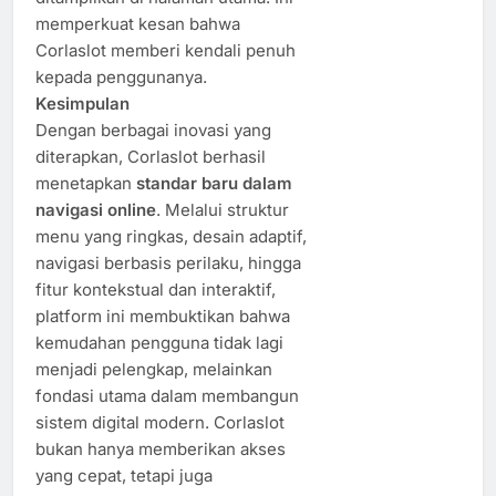
memperkuat kesan bahwa
Corlaslot memberi kendali penuh
kepada penggunanya.
Kesimpulan
Dengan berbagai inovasi yang
diterapkan, Corlaslot berhasil
menetapkan
standar baru dalam
navigasi online
. Melalui struktur
menu yang ringkas, desain adaptif,
navigasi berbasis perilaku, hingga
fitur kontekstual dan interaktif,
platform ini membuktikan bahwa
kemudahan pengguna tidak lagi
menjadi pelengkap, melainkan
fondasi utama dalam membangun
sistem digital modern. Corlaslot
bukan hanya memberikan akses
yang cepat, tetapi juga