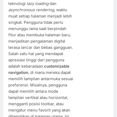
teknologi
lazy loading
dan
asynchronous rendering
, waktu
muat setiap halaman menjadi lebih
singkat. Pengguna tidak perlu
menunggu lama saat berpindah
fitur atau membuka halaman baru,
menjadikan pengalaman digital
terasa lancar dan bebas gangguan.
Salah satu hal yang mendapat
apresiasi tinggi dari pengguna
adalah keberadaan
customizable
navigation
, di mana mereka dapat
memilih tampilan antarmuka sesuai
preferensi. Misalnya, pengguna
dapat memilih antara mode
tampilan vertikal atau horizontal,
mengganti posisi toolbar, atau
mengatur menu favorit yang akan
ditampilkan di halaman utama. Ini