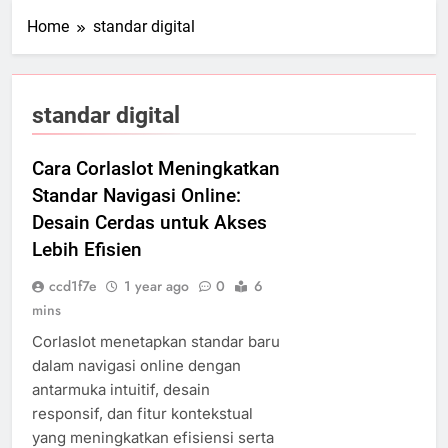
Home
standar digital
standar digital
Cara Corlaslot Meningkatkan
Standar Navigasi Online:
Desain Cerdas untuk Akses
Lebih Efisien
ccd1f7e
1 year ago
0
6
mins
Corlaslot menetapkan standar baru
dalam navigasi online dengan
antarmuka intuitif, desain
responsif, dan fitur kontekstual
yang meningkatkan efisiensi serta