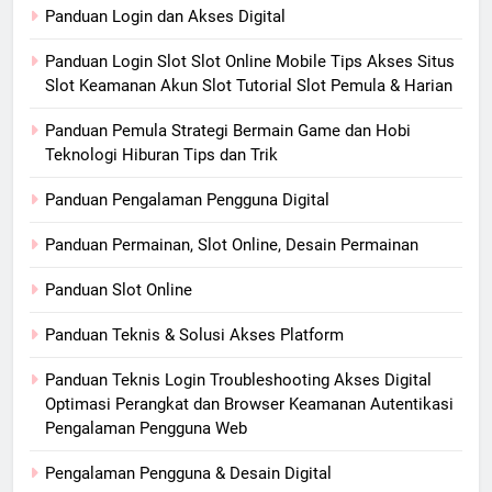
Panduan Login dan Akses Digital
Panduan Login Slot Slot Online Mobile Tips Akses Situs
Slot Keamanan Akun Slot Tutorial Slot Pemula & Harian
Panduan Pemula Strategi Bermain Game dan Hobi
Teknologi Hiburan Tips dan Trik
Panduan Pengalaman Pengguna Digital
Panduan Permainan, Slot Online, Desain Permainan
Panduan Slot Online
Panduan Teknis & Solusi Akses Platform
Panduan Teknis Login Troubleshooting Akses Digital
Optimasi Perangkat dan Browser Keamanan Autentikasi
Pengalaman Pengguna Web
Pengalaman Pengguna & Desain Digital