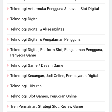
Teknologi Antarmuka Pengguna & Inovasi Slot Digital
Teknologi Digital
Teknologi Digital & Aksesibilitas
Teknologi Digital & Pengalaman Pengguna
Teknologi Digital, Platform Slot, Pengalaman Pengguna,
Penyedia Game
Teknologi Game / Desain Game
Teknologi Keuangan, Judi Online, Pembayaran Digital
Teknologi, Hiburan
Teknologi, Slot Games, Perjudian Online
Tren Permainan, Strategi Slot, Review Game