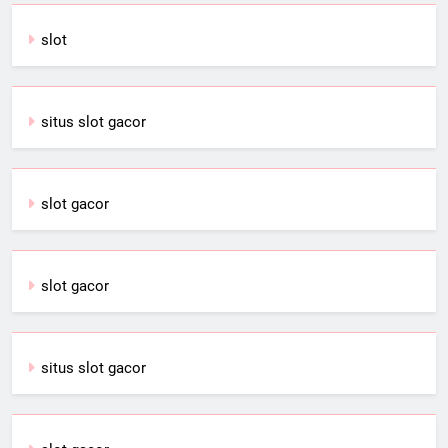
slot
situs slot gacor
slot gacor
slot gacor
situs slot gacor