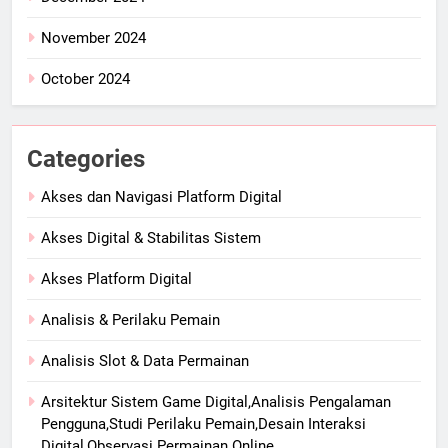
November 2024
October 2024
Categories
Akses dan Navigasi Platform Digital
Akses Digital & Stabilitas Sistem
Akses Platform Digital
Analisis & Perilaku Pemain
Analisis Slot & Data Permainan
Arsitektur Sistem Game Digital,Analisis Pengalaman
Pengguna,Studi Perilaku Pemain,Desain Interaksi
Digital,Observasi Permainan Online