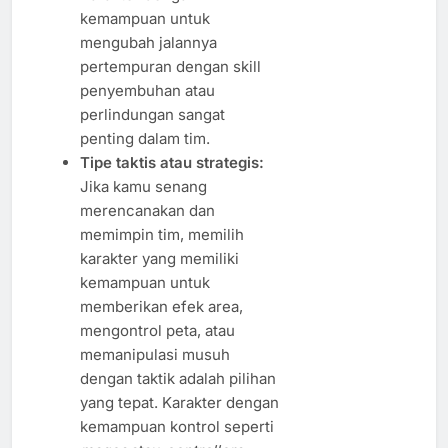
kemampuan untuk
mengubah jalannya
pertempuran dengan skill
penyembuhan atau
perlindungan sangat
penting dalam tim.
Tipe taktis atau strategis:
Jika kamu senang
merencanakan dan
memimpin tim, memilih
karakter yang memiliki
kemampuan untuk
memberikan efek area,
mengontrol peta, atau
memanipulasi musuh
dengan taktik adalah pilihan
yang tepat. Karakter dengan
kemampuan kontrol seperti