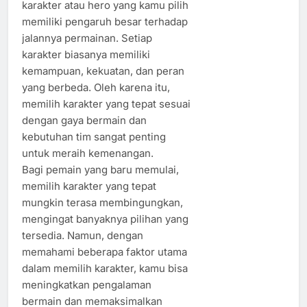
karakter atau hero yang kamu pilih
memiliki pengaruh besar terhadap
jalannya permainan. Setiap
karakter biasanya memiliki
kemampuan, kekuatan, dan peran
yang berbeda. Oleh karena itu,
memilih karakter yang tepat sesuai
dengan gaya bermain dan
kebutuhan tim sangat penting
untuk meraih kemenangan.
Bagi pemain yang baru memulai,
memilih karakter yang tepat
mungkin terasa membingungkan,
mengingat banyaknya pilihan yang
tersedia. Namun, dengan
memahami beberapa faktor utama
dalam memilih karakter, kamu bisa
meningkatkan pengalaman
bermain dan memaksimalkan