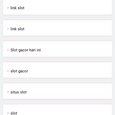
link slot
link slot
Slot gacor hari ini
slot gacor
situs slot
slot