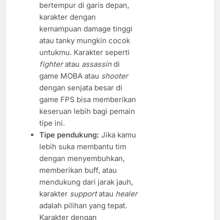
bertempur di garis depan,
karakter dengan
kemampuan damage tinggi
atau tanky mungkin cocok
untukmu. Karakter seperti
fighter
atau
assassin
di
game MOBA atau
shooter
dengan senjata besar di
game FPS bisa memberikan
keseruan lebih bagi pemain
tipe ini.
Tipe pendukung:
Jika kamu
lebih suka membantu tim
dengan menyembuhkan,
memberikan buff, atau
mendukung dari jarak jauh,
karakter
support
atau
healer
adalah pilihan yang tepat.
Karakter dengan