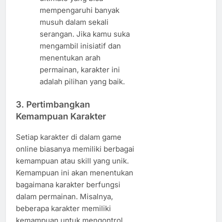
mempengaruhi banyak
musuh dalam sekali
serangan. Jika kamu suka
mengambil inisiatif dan
menentukan arah
permainan, karakter ini
adalah pilihan yang baik.
3.
Pertimbangkan
Kemampuan Karakter
Setiap karakter di dalam game
online biasanya memiliki berbagai
kemampuan atau skill yang unik.
Kemampuan ini akan menentukan
bagaimana karakter berfungsi
dalam permainan. Misalnya,
beberapa karakter memiliki
kemampuan untuk mengontrol