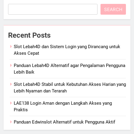
SEARCH
Recent Posts
Slot Lebah4D dan Sistem Login yang Dirancang untuk
Akses Cepat
Panduan Lebah4D Alternatif agar Pengalaman Pengguna
Lebih Baik
Slot Lebah4D Stabil untuk Kebutuhan Akses Harian yang
Lebih Nyaman dan Terarah
LAE138 Login Aman dengan Langkah Akses yang
Praktis
Panduan Edwinslot Alternatif untuk Pengguna Aktif