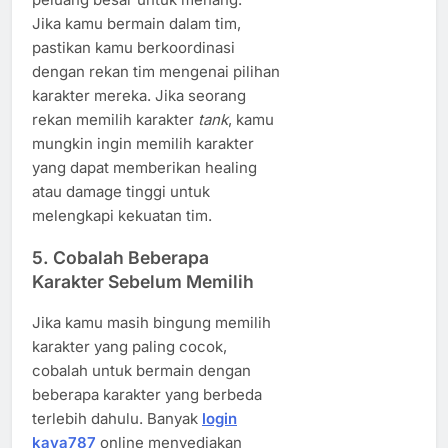
Jika kamu bermain dalam tim,
pastikan kamu berkoordinasi
dengan rekan tim mengenai pilihan
karakter mereka. Jika seorang
rekan memilih karakter
tank
, kamu
mungkin ingin memilih karakter
yang dapat memberikan healing
atau damage tinggi untuk
melengkapi kekuatan tim.
5.
Cobalah Beberapa
Karakter Sebelum Memilih
Jika kamu masih bingung memilih
karakter yang paling cocok,
cobalah untuk bermain dengan
beberapa karakter yang berbeda
terlebih dahulu. Banyak
login
kaya787
online menyediakan