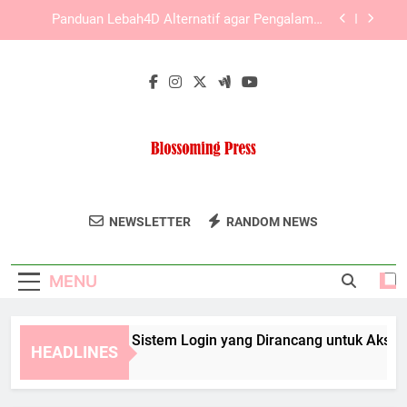
Skip
Slot Lebah4D Stabil untuk Kebutuhan Akses
to
Harian yang Lebih Nyaman dan Terarah
content
LAE138 Login Aman dengan Langkah Akses yang
Praktis
Slot Lebah4D dan Sistem Login yang Dirancang
untuk Akses Cepat
Panduan Lebah4D Alternatif agar Pengalaman
Pengguna Lebih Baik
Slot Lebah4D Stabil untuk Kebutuhan Akses
Harian yang Lebih Nyaman dan Terarah
Blossoming
Temukan Buku Dan Publikasi Inspiratif Dari
LAE138 Login Aman dengan Langkah Akses yang
NEWSLETTER
RANDOM NEWS
Press
Praktis
Blossoming Press.
MENU
lot Lebah4D dan Sistem Login yang Dirancang untuk Akses Ce
HEADLINES
Months Ago