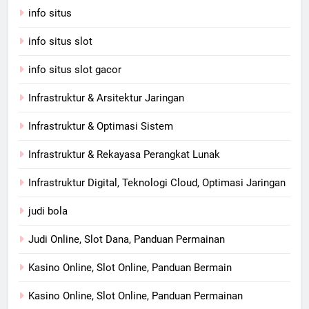
info situs
info situs slot
info situs slot gacor
Infrastruktur & Arsitektur Jaringan
Infrastruktur & Optimasi Sistem
Infrastruktur & Rekayasa Perangkat Lunak
Infrastruktur Digital, Teknologi Cloud, Optimasi Jaringan
judi bola
Judi Online, Slot Dana, Panduan Permainan
Kasino Online, Slot Online, Panduan Bermain
Kasino Online, Slot Online, Panduan Permainan