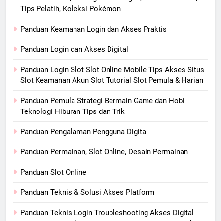
Tips Pelatih, Koleksi Pokémon
Panduan Keamanan Login dan Akses Praktis
Panduan Login dan Akses Digital
Panduan Login Slot Slot Online Mobile Tips Akses Situs
Slot Keamanan Akun Slot Tutorial Slot Pemula & Harian
Panduan Pemula Strategi Bermain Game dan Hobi
Teknologi Hiburan Tips dan Trik
Panduan Pengalaman Pengguna Digital
Panduan Permainan, Slot Online, Desain Permainan
Panduan Slot Online
Panduan Teknis & Solusi Akses Platform
Panduan Teknis Login Troubleshooting Akses Digital