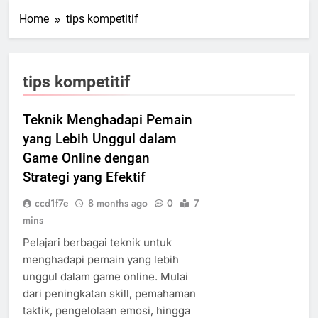
Home
tips kompetitif
tips kompetitif
Teknik Menghadapi Pemain
yang Lebih Unggul dalam
Game Online dengan
Strategi yang Efektif
ccd1f7e
8 months ago
0
7
mins
Pelajari berbagai teknik untuk
menghadapi pemain yang lebih
unggul dalam game online. Mulai
dari peningkatan skill, pemahaman
taktik, pengelolaan emosi, hingga