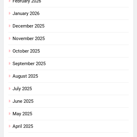
February 2026
January 2026
December 2025
November 2025
October 2025
September 2025
August 2025
July 2025
June 2025
May 2025
April 2025