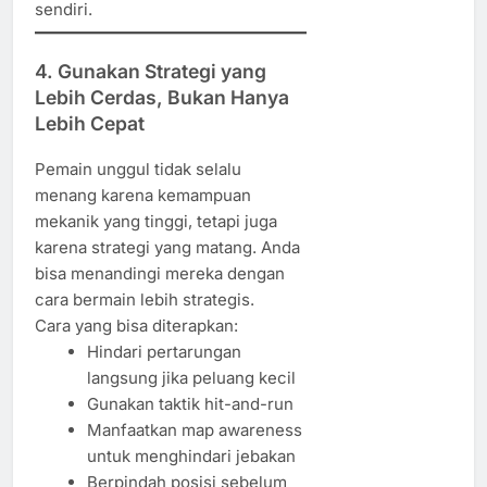
sendiri.
4. Gunakan Strategi yang
Lebih Cerdas, Bukan Hanya
Lebih Cepat
Pemain unggul tidak selalu
menang karena kemampuan
mekanik yang tinggi, tetapi juga
karena strategi yang matang. Anda
bisa menandingi mereka dengan
cara bermain lebih strategis.
Cara yang bisa diterapkan:
Hindari pertarungan
langsung jika peluang kecil
Gunakan taktik hit-and-run
Manfaatkan map awareness
untuk menghindari jebakan
Berpindah posisi sebelum