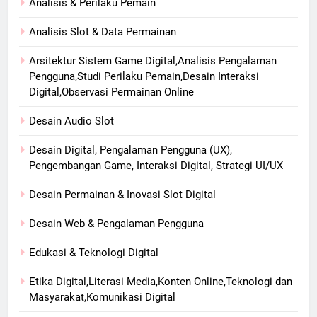
Analisis & Perilaku Pemain
Analisis Slot & Data Permainan
Arsitektur Sistem Game Digital,Analisis Pengalaman
Pengguna,Studi Perilaku Pemain,Desain Interaksi
Digital,Observasi Permainan Online
Desain Audio Slot
Desain Digital, Pengalaman Pengguna (UX),
Pengembangan Game, Interaksi Digital, Strategi UI/UX
Desain Permainan & Inovasi Slot Digital
Desain Web & Pengalaman Pengguna
Edukasi & Teknologi Digital
Etika Digital,Literasi Media,Konten Online,Teknologi dan
Masyarakat,Komunikasi Digital