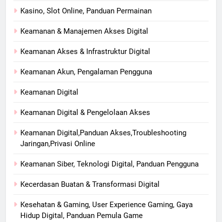
Kasino, Slot Online, Panduan Permainan
Keamanan & Manajemen Akses Digital
Keamanan Akses & Infrastruktur Digital
Keamanan Akun, Pengalaman Pengguna
Keamanan Digital
Keamanan Digital & Pengelolaan Akses
Keamanan Digital,Panduan Akses,Troubleshooting
Jaringan,Privasi Online
Keamanan Siber, Teknologi Digital, Panduan Pengguna
Kecerdasan Buatan & Transformasi Digital
Kesehatan & Gaming, User Experience Gaming, Gaya
Hidup Digital, Panduan Pemula Game