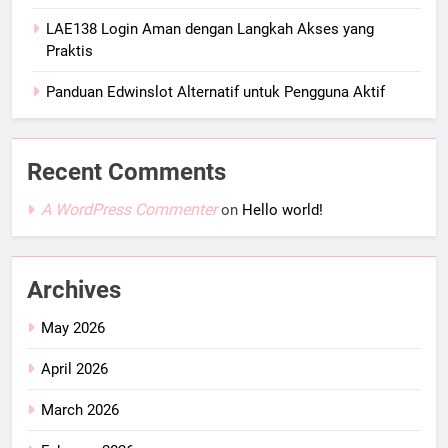
LAE138 Login Aman dengan Langkah Akses yang
Praktis
Panduan Edwinslot Alternatif untuk Pengguna Aktif
Recent Comments
A WordPress Commenter
on
Hello world!
Archives
May 2026
April 2026
March 2026