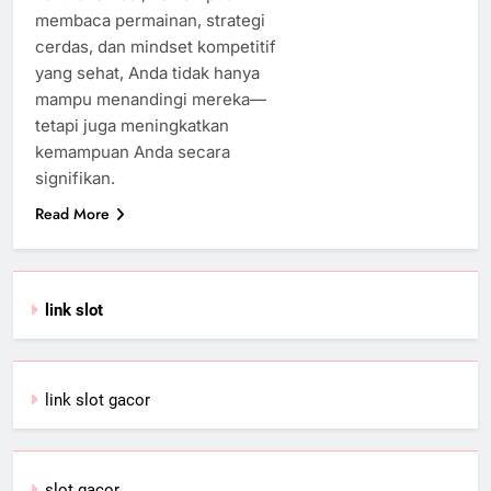
membaca permainan, strategi
cerdas, dan mindset kompetitif
yang sehat, Anda tidak hanya
mampu menandingi mereka—
tetapi juga meningkatkan
kemampuan Anda secara
signifikan.
Read More
link slot
link slot gacor
slot gacor