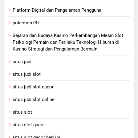
Platform Digital dan Pengalaman Pengguna
pokemon787
Sejarah dan Budaya Kasino Perkembangan Mesin Slot
Psikologi Pemain dan Perilaku Teknologi Hiburan di
Kasino Strategi dan Pengalaman Bermain
situs judi
situs judi slot
situs judi slot gacor
situs judi slot online
situs slot
situs slot gacor
situs slot gacor hari ini