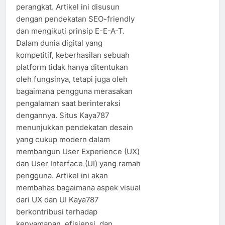
perangkat. Artikel ini disusun
dengan pendekatan SEO-friendly
dan mengikuti prinsip E-E-A-T.
Dalam dunia digital yang
kompetitif, keberhasilan sebuah
platform tidak hanya ditentukan
oleh fungsinya, tetapi juga oleh
bagaimana pengguna merasakan
pengalaman saat berinteraksi
dengannya. Situs Kaya787
menunjukkan pendekatan desain
yang cukup modern dalam
membangun User Experience (UX)
dan User Interface (UI) yang ramah
pengguna. Artikel ini akan
membahas bagaimana aspek visual
dari UX dan UI Kaya787
berkontribusi terhadap
kenyamanan, efisiensi, dan