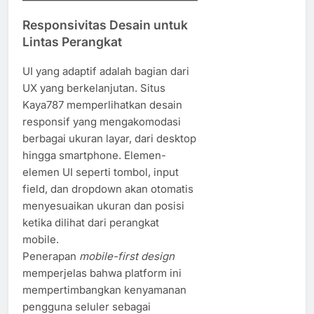
Responsivitas Desain untuk
Lintas Perangkat
UI yang adaptif adalah bagian dari
UX yang berkelanjutan. Situs
Kaya787 memperlihatkan desain
responsif yang mengakomodasi
berbagai ukuran layar, dari desktop
hingga smartphone. Elemen-
elemen UI seperti tombol, input
field, dan dropdown akan otomatis
menyesuaikan ukuran dan posisi
ketika dilihat dari perangkat
mobile.
Penerapan
mobile-first design
memperjelas bahwa platform ini
mempertimbangkan kenyamanan
pengguna seluler sebagai