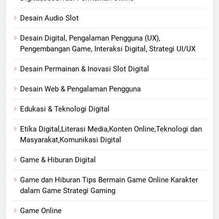
Desain Audio Slot
Desain Digital, Pengalaman Pengguna (UX),
Pengembangan Game, Interaksi Digital, Strategi UI/UX
Desain Permainan & Inovasi Slot Digital
Desain Web & Pengalaman Pengguna
Edukasi & Teknologi Digital
Etika Digital,Literasi Media,Konten Online,Teknologi dan
Masyarakat,Komunikasi Digital
Game & Hiburan Digital
Game dan Hiburan Tips Bermain Game Online Karakter
dalam Game Strategi Gaming
Game Online