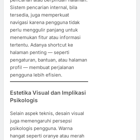
Sistem pencarian internal, bila
tersedia, juga memperkuat
navigasi karena pengguna tidak
perlu menggulir panjang untuk
menemukan fitur atau informasi
tertentu. Adanya shortcut ke
halaman penting — seperti
pengaturan, bantuan, atau halaman
profil — membuat perjalanan
pengguna lebih efisien.
Estetika Visual dan Implikasi
Psikologis
Selain aspek teknis, desain visual
juga memengaruhi persepsi
psikologis pengguna. Warna
hangat seperti oranye atau merah