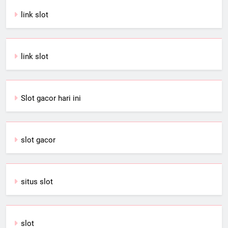
link slot
link slot
Slot gacor hari ini
slot gacor
situs slot
slot