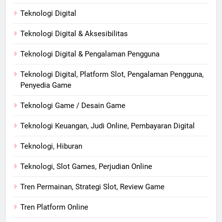
Teknologi Digital
Teknologi Digital & Aksesibilitas
Teknologi Digital & Pengalaman Pengguna
Teknologi Digital, Platform Slot, Pengalaman Pengguna,
Penyedia Game
Teknologi Game / Desain Game
Teknologi Keuangan, Judi Online, Pembayaran Digital
Teknologi, Hiburan
Teknologi, Slot Games, Perjudian Online
Tren Permainan, Strategi Slot, Review Game
Tren Platform Online