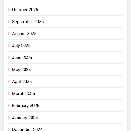
October 2025
September 2025
August 2025
July 2025
June 2025
May 2025
April 2025
March 2025
February 2025
January 2025
December 2024