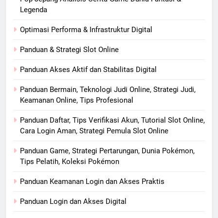
Legenda
Optimasi Performa & Infrastruktur Digital
Panduan & Strategi Slot Online
Panduan Akses Aktif dan Stabilitas Digital
Panduan Bermain, Teknologi Judi Online, Strategi Judi,
Keamanan Online, Tips Profesional
Panduan Daftar, Tips Verifikasi Akun, Tutorial Slot Online,
Cara Login Aman, Strategi Pemula Slot Online
Panduan Game, Strategi Pertarungan, Dunia Pokémon,
Tips Pelatih, Koleksi Pokémon
Panduan Keamanan Login dan Akses Praktis
Panduan Login dan Akses Digital