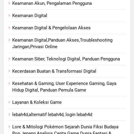
Keamanan Akun, Pengalaman Pengguna
Keamanan Digital
Keamanan Digital & Pengelolaan Akses
Keamanan Digital,Panduan Akses,Troubleshooting
Jaringan,Privasi Online
Keamanan Siber, Teknologi Digital, Panduan Pengguna
Kecerdasan Buatan & Transformasi Digital
Kesehatan & Gaming, User Experience Gaming, Gaya
Hidup Digital, Panduan Pemula Game
Layanan & Koleksi Game
lebah4d,alternatif lebah4d, login lebah4d
Lore & Mitologi Pokémon Sejarah Dunia Fiksi Budaya
Pop Jepang Analisis Cerita Game Dunia Fantasi &