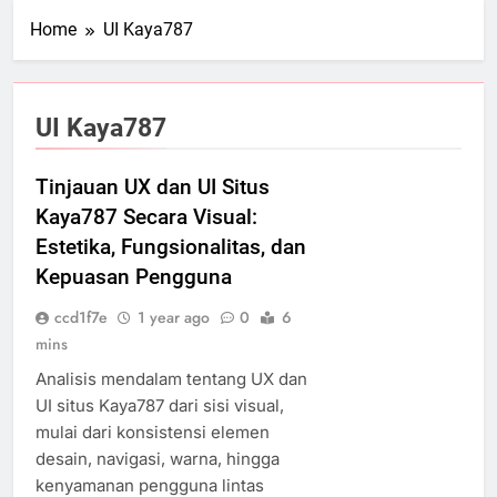
Home
UI Kaya787
UI Kaya787
Tinjauan UX dan UI Situs
Kaya787 Secara Visual:
Estetika, Fungsionalitas, dan
Kepuasan Pengguna
ccd1f7e
1 year ago
0
6
mins
Analisis mendalam tentang UX dan
UI situs Kaya787 dari sisi visual,
mulai dari konsistensi elemen
desain, navigasi, warna, hingga
kenyamanan pengguna lintas