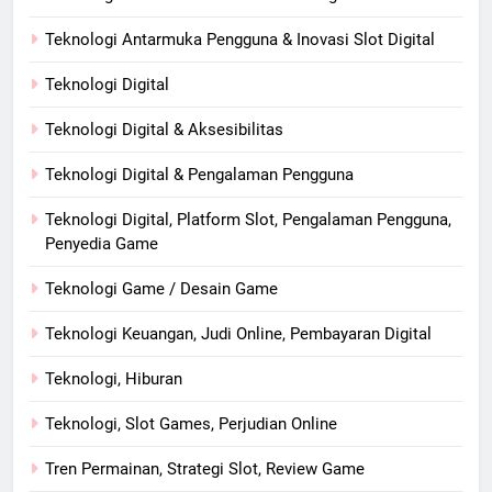
Teknologi Antarmuka Pengguna & Inovasi Slot Digital
Teknologi Digital
Teknologi Digital & Aksesibilitas
Teknologi Digital & Pengalaman Pengguna
Teknologi Digital, Platform Slot, Pengalaman Pengguna,
Penyedia Game
Teknologi Game / Desain Game
Teknologi Keuangan, Judi Online, Pembayaran Digital
Teknologi, Hiburan
Teknologi, Slot Games, Perjudian Online
Tren Permainan, Strategi Slot, Review Game