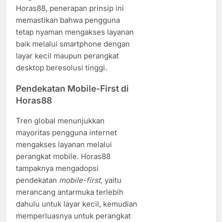
Horas88, penerapan prinsip ini
memastikan bahwa pengguna
tetap nyaman mengakses layanan
baik melalui smartphone dengan
layar kecil maupun perangkat
desktop beresolusi tinggi.
Pendekatan Mobile-First di
Horas88
Tren global menunjukkan
mayoritas pengguna internet
mengakses layanan melalui
perangkat mobile. Horas88
tampaknya mengadopsi
pendekatan
mobile-first
, yaitu
merancang antarmuka terlebih
dahulu untuk layar kecil, kemudian
memperluasnya untuk perangkat