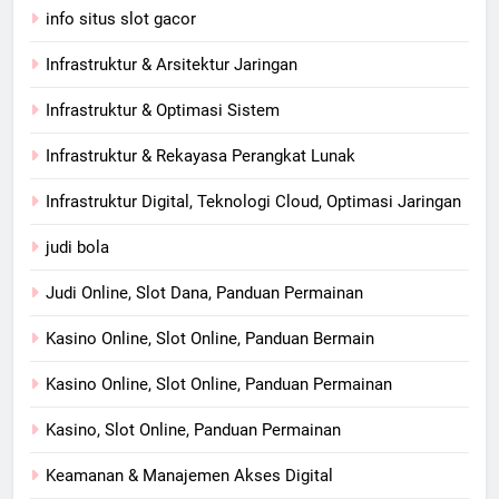
info situs slot gacor
Infrastruktur & Arsitektur Jaringan
Infrastruktur & Optimasi Sistem
Infrastruktur & Rekayasa Perangkat Lunak
Infrastruktur Digital, Teknologi Cloud, Optimasi Jaringan
judi bola
Judi Online, Slot Dana, Panduan Permainan
Kasino Online, Slot Online, Panduan Bermain
Kasino Online, Slot Online, Panduan Permainan
Kasino, Slot Online, Panduan Permainan
Keamanan & Manajemen Akses Digital