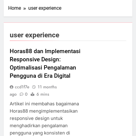
Home
user experience
user experience
Horas88 dan Implementasi
Responsive Design:
Optimalisasi Pengalaman
Pengguna di Era Digital
ccd1f7e
11 months
ago
0
6 mins
Artikel ini membahas bagaimana
Horas88 mengimplementasikan
responsive design untuk
menghadirkan pengalaman
pengguna yang konsisten di