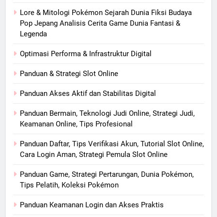
Lore & Mitologi Pokémon Sejarah Dunia Fiksi Budaya
Pop Jepang Analisis Cerita Game Dunia Fantasi &
Legenda
Optimasi Performa & Infrastruktur Digital
Panduan & Strategi Slot Online
Panduan Akses Aktif dan Stabilitas Digital
Panduan Bermain, Teknologi Judi Online, Strategi Judi,
Keamanan Online, Tips Profesional
Panduan Daftar, Tips Verifikasi Akun, Tutorial Slot Online,
Cara Login Aman, Strategi Pemula Slot Online
Panduan Game, Strategi Pertarungan, Dunia Pokémon,
Tips Pelatih, Koleksi Pokémon
Panduan Keamanan Login dan Akses Praktis