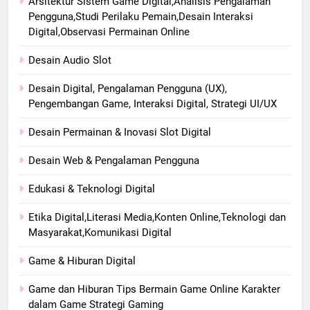
Arsitektur Sistem Game Digital,Analisis Pengalaman
Pengguna,Studi Perilaku Pemain,Desain Interaksi
Digital,Observasi Permainan Online
Desain Audio Slot
Desain Digital, Pengalaman Pengguna (UX),
Pengembangan Game, Interaksi Digital, Strategi UI/UX
Desain Permainan & Inovasi Slot Digital
Desain Web & Pengalaman Pengguna
Edukasi & Teknologi Digital
Etika Digital,Literasi Media,Konten Online,Teknologi dan
Masyarakat,Komunikasi Digital
Game & Hiburan Digital
Game dan Hiburan Tips Bermain Game Online Karakter
dalam Game Strategi Gaming