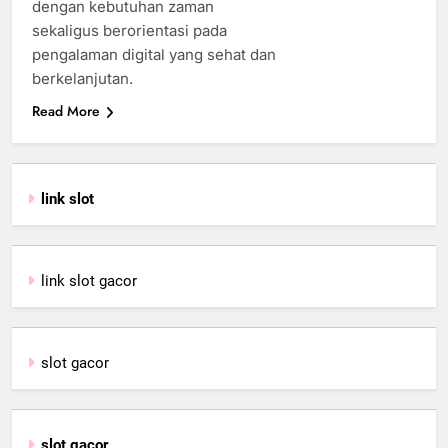
dengan kebutuhan zaman
sekaligus berorientasi pada
pengalaman digital yang sehat dan
berkelanjutan.
Read More
link slot
link slot gacor
slot gacor
slot gacor