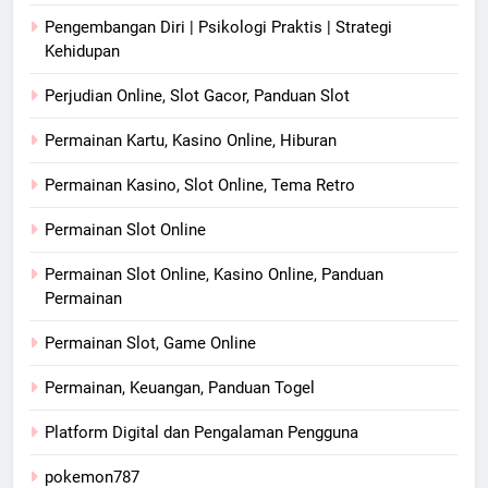
Pengembangan Diri | Psikologi Praktis | Strategi
Kehidupan
Perjudian Online, Slot Gacor, Panduan Slot
Permainan Kartu, Kasino Online, Hiburan
Permainan Kasino, Slot Online, Tema Retro
Permainan Slot Online
Permainan Slot Online, Kasino Online, Panduan
Permainan
Permainan Slot, Game Online
Permainan, Keuangan, Panduan Togel
Platform Digital dan Pengalaman Pengguna
pokemon787