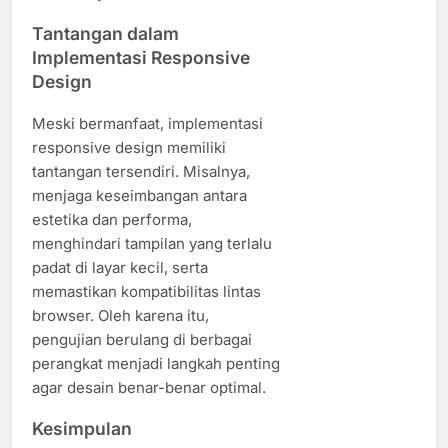
Tantangan dalam
Implementasi Responsive
Design
Meski bermanfaat, implementasi
responsive design memiliki
tantangan tersendiri. Misalnya,
menjaga keseimbangan antara
estetika dan performa,
menghindari tampilan yang terlalu
padat di layar kecil, serta
memastikan kompatibilitas lintas
browser. Oleh karena itu,
pengujian berulang di berbagai
perangkat menjadi langkah penting
agar desain benar-benar optimal.
Kesimpulan