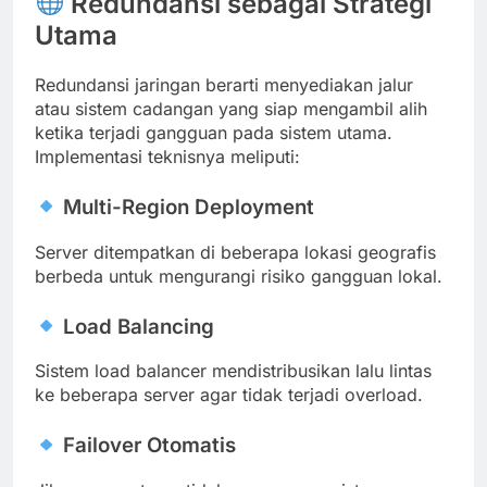
Redundansi sebagai Strategi
Utama
Redundansi jaringan berarti menyediakan jalur
atau sistem cadangan yang siap mengambil alih
ketika terjadi gangguan pada sistem utama.
Implementasi teknisnya meliputi:
Multi-Region Deployment
Server ditempatkan di beberapa lokasi geografis
berbeda untuk mengurangi risiko gangguan lokal.
Load Balancing
Sistem load balancer mendistribusikan lalu lintas
ke beberapa server agar tidak terjadi overload.
Failover Otomatis