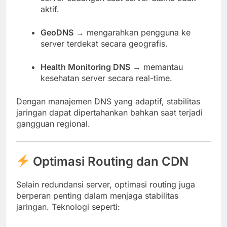
aktif.
GeoDNS
→ mengarahkan pengguna ke
server terdekat secara geografis.
Health Monitoring DNS
→ memantau
kesehatan server secara real-time.
Dengan manajemen DNS yang adaptif, stabilitas
jaringan dapat dipertahankan bahkan saat terjadi
gangguan regional.
Optimasi Routing dan CDN
Selain redundansi server, optimasi routing juga
berperan penting dalam menjaga stabilitas
jaringan. Teknologi seperti: