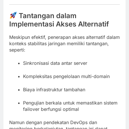
Tantangan dalam
Implementasi Akses Alternatif
Meskipun efektif, penerapan akses alternatif dalam
konteks stabilitas jaringan memiliki tantangan,
seperti:
Sinkronisasi data antar server
Kompleksitas pengelolaan multi-domain
Biaya infrastruktur tambahan
Pengujian berkala untuk memastikan sistem
failover berfungsi optimal
Namun dengan pendekatan DevOps dan
monitoring berkelanjutan, tantangan ini dapat