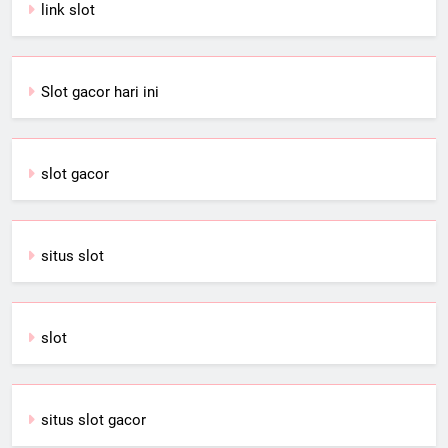
link slot
Slot gacor hari ini
slot gacor
situs slot
slot
situs slot gacor