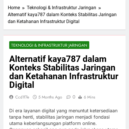
Home
Teknologi & Infrastruktur Jaringan
Alternatif kaya787 dalam Konteks Stabilitas Jaringan
dan Ketahanan Infrastruktur Digital
TEKNOLOGI & INFRASTRUKTUR JARINGAN
Alternatif kaya787 dalam
Konteks Stabilitas Jaringan
dan Ketahanan Infrastruktur
Digital
0
Ccd1f7e
5 Months Ago
6 Mins
Di era layanan digital yang menuntut ketersediaan
tanpa henti, stabilitas jaringan menjadi fondasi
utama keberlangsungan platform online.