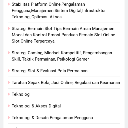
Stabilitas Platform Online,Pengalaman
Pengguna,Manajemen Sistem Digital,Infrastruktur
Teknologi,Optimasi Akses
Strategi Bermain Slot Tips Bermain Aman Manajemen
Modal dan Kontrol Emosi Panduan Pemain Slot Online
Slot Online Terpercaya
Strategi Gaming, Mindset Kompetitif, Pengembangan
Skill, Taktik Permainan, Psikologi Gamer
Strategi Slot & Evaluasi Pola Permainan
Taruhan Sepak Bola, Judi Online, Regulasi dan Keamanan
Teknologi
Teknologi & Akses Digital
Teknologi & Desain Pengalaman Pengguna