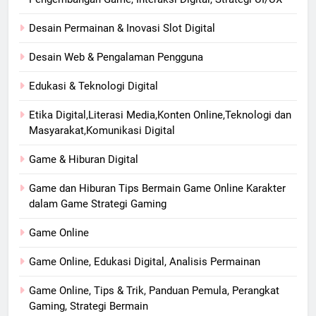
Desain Permainan & Inovasi Slot Digital
Desain Web & Pengalaman Pengguna
Edukasi & Teknologi Digital
Etika Digital,Literasi Media,Konten Online,Teknologi dan
Masyarakat,Komunikasi Digital
Game & Hiburan Digital
Game dan Hiburan Tips Bermain Game Online Karakter
dalam Game Strategi Gaming
Game Online
Game Online, Edukasi Digital, Analisis Permainan
Game Online, Tips & Trik, Panduan Pemula, Perangkat
Gaming, Strategi Bermain