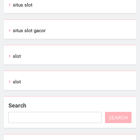
situs slot
situs slot gacor
slot
slot
Search
SEARCH