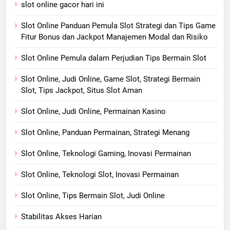
slot online gacor hari ini
Slot Online Panduan Pemula Slot Strategi dan Tips Game
Fitur Bonus dan Jackpot Manajemen Modal dan Risiko
Slot Online Pemula dalam Perjudian Tips Bermain Slot
Slot Online, Judi Online, Game Slot, Strategi Bermain
Slot, Tips Jackpot, Situs Slot Aman
Slot Online, Judi Online, Permainan Kasino
Slot Online, Panduan Permainan, Strategi Menang
Slot Online, Teknologi Gaming, Inovasi Permainan
Slot Online, Teknologi Slot, Inovasi Permainan
Slot Online, Tips Bermain Slot, Judi Online
Stabilitas Akses Harian