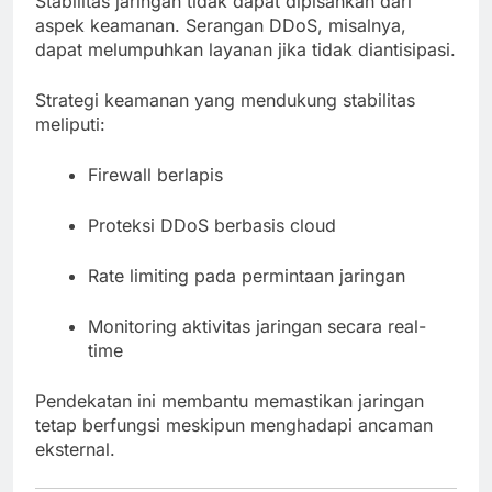
Stabilitas jaringan tidak dapat dipisahkan dari
aspek keamanan. Serangan DDoS, misalnya,
dapat melumpuhkan layanan jika tidak diantisipasi.
Strategi keamanan yang mendukung stabilitas
meliputi:
Firewall berlapis
Proteksi DDoS berbasis cloud
Rate limiting pada permintaan jaringan
Monitoring aktivitas jaringan secara real-
time
Pendekatan ini membantu memastikan jaringan
tetap berfungsi meskipun menghadapi ancaman
eksternal.