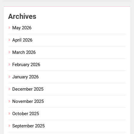
Archives
May 2026
April 2026
March 2026
February 2026
January 2026
December 2025
November 2025
October 2025
September 2025