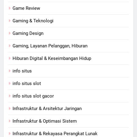
Game Review
Gaming & Teknologi
Gaming Design
Gaming, Layanan Pelanggan, Hiburan
Hiburan Digital & Keseimbangan Hidup
info situs
info situs slot
info situs slot gacor
Infrastruktur & Arsitektur Jaringan
Infrastruktur & Optimasi Sistem
Infrastruktur & Rekayasa Perangkat Lunak