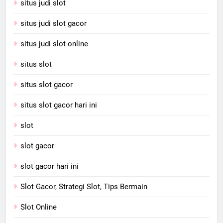
situs judi slot
situs judi slot gacor
situs judi slot online
situs slot
situs slot gacor
situs slot gacor hari ini
slot
slot gacor
slot gacor hari ini
Slot Gacor, Strategi Slot, Tips Bermain
Slot Online