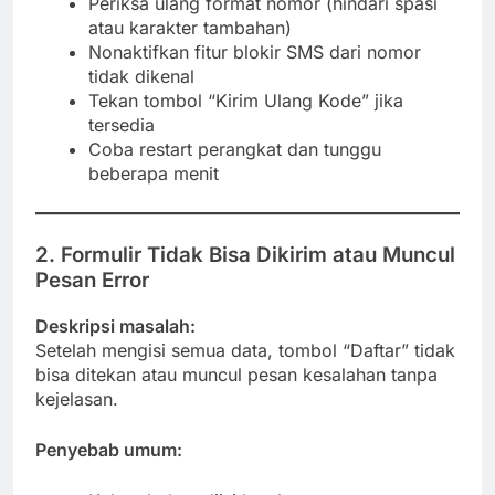
Periksa ulang format nomor (hindari spasi
atau karakter tambahan)
Nonaktifkan fitur blokir SMS dari nomor
tidak dikenal
Tekan tombol “Kirim Ulang Kode” jika
tersedia
Coba restart perangkat dan tunggu
beberapa menit
2.
Formulir Tidak Bisa Dikirim atau Muncul
Pesan Error
Deskripsi masalah:
Setelah mengisi semua data, tombol “Daftar” tidak
bisa ditekan atau muncul pesan kesalahan tanpa
kejelasan.
Penyebab umum: