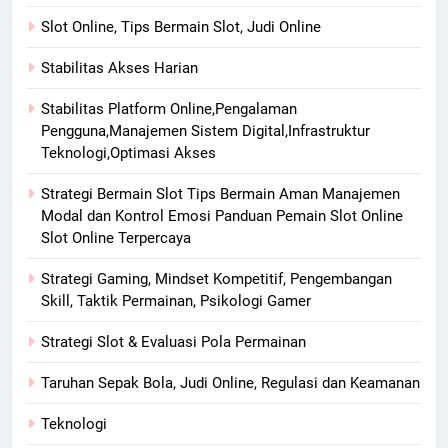
Slot Online, Tips Bermain Slot, Judi Online
Stabilitas Akses Harian
Stabilitas Platform Online,Pengalaman
Pengguna,Manajemen Sistem Digital,Infrastruktur
Teknologi,Optimasi Akses
Strategi Bermain Slot Tips Bermain Aman Manajemen
Modal dan Kontrol Emosi Panduan Pemain Slot Online
Slot Online Terpercaya
Strategi Gaming, Mindset Kompetitif, Pengembangan
Skill, Taktik Permainan, Psikologi Gamer
Strategi Slot & Evaluasi Pola Permainan
Taruhan Sepak Bola, Judi Online, Regulasi dan Keamanan
Teknologi