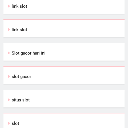
link slot
link slot
Slot gacor hari ini
slot gacor
situs slot
slot