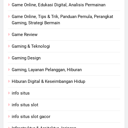
Game Online, Edukasi Digital, Analisis Permainan
Game Online, Tips & Trik, Panduan Pemula, Perangkat
Gaming, Strategi Bermain
Game Review
Gaming & Teknologi
Gaming Design
Gaming, Layanan Pelanggan, Hiburan
Hiburan Digital & Keseimbangan Hidup
info situs
info situs slot
info situs slot gacor