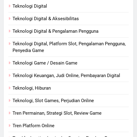
Teknologi Digital
Teknologi Digital & Aksesibilitas
Teknologi Digital & Pengalaman Pengguna
Teknologi Digital, Platform Slot, Pengalaman Pengguna,
Penyedia Game
Teknologi Game / Desain Game
Teknologi Keuangan, Judi Online, Pembayaran Digital
Teknologi, Hiburan
Teknologi, Slot Games, Perjudian Online
Tren Permainan, Strategi Slot, Review Game
Tren Platform Online