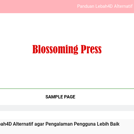
Panduan Lebah4D Alternatif
Slot Lebah4D Stabil untuk Kebutuhan Akses 
LAE138 Login Ama
Slot Lebah4D dan Sistem Lo
Panduan Lebah4D Alternatif
Slot Lebah4D Stabil untuk Kebutuhan Akses 
ssoming Press
ku Dan Publikasi Inspiratif Dari Blossoming Press.
LAE138 Login Ama
SAMPLE PAGE
atif agar Pengalaman Pengguna Lebih Baik
Slot Lebah4
3 Months Ago