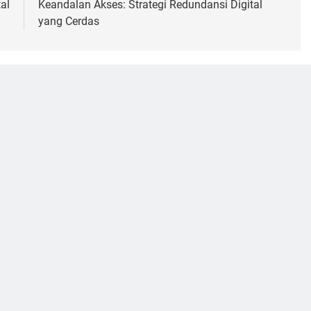
al
Keandalan Akses: Strategi Redundansi Digital
yang Cerdas