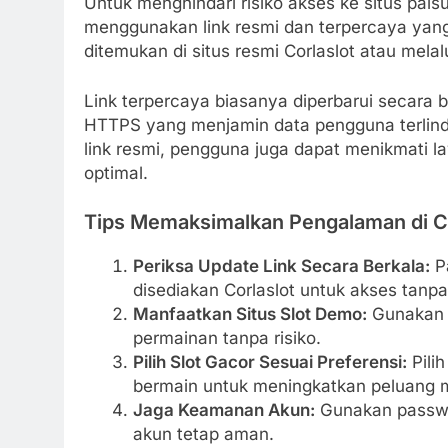
Untuk menghindari risiko akses ke situs palsu 
menggunakan link resmi dan terpercaya yang d
ditemukan di situs resmi Corlaslot atau melal
Link terpercaya biasanya diperbarui secara b
HTTPS yang menjamin data pengguna terlind
link resmi, pengguna juga dapat menikmati l
optimal.
Tips Memaksimalkan Pengalaman di Co
Periksa Update Link Secara Berkala:
Pa
disediakan Corlaslot untuk akses tanp
Manfaatkan Situs Slot Demo:
Gunakan f
permainan tanpa risiko.
Pilih Slot Gacor Sesuai Preferensi:
Pili
bermain untuk meningkatkan peluang 
Jaga Keamanan Akun:
Gunakan passwor
akun tetap aman.