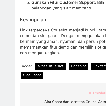
Gunakan Fitur Customer Support:
Bila
pelanggan yang siap membantu.
Kesimpulan
Link terpercaya Corlaslot menjadi kunci utam
demo dan slot gacor. Dengan menggunakan 
bermain yang aman, nyaman, dan penuh pote
memanfaatkan fitur demo dan memilih slot ga
dan menguntungkan.
Tagged:
akses situs slot
Corlaslot
link te
Slot Gacor
Previou
Post
navigation
Slot Gacor dan Identitas Online: Anta