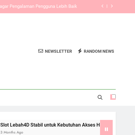
 agar Pengalaman Pengguna Lebih Baik
Harian yang Lebih Nyaman dan Terarah
n dengan Langkah Akses yang Praktis
gin yang Dirancang untuk Akses Cepat
NEWSLETTER
RANDOM NEWS
 agar Pengalaman Pengguna Lebih Baik
Harian yang Lebih Nyaman dan Terarah
n dengan Langkah Akses yang Praktis
D Stabil untuk Kebutuhan Akses Harian yang Lebih Nyaman d