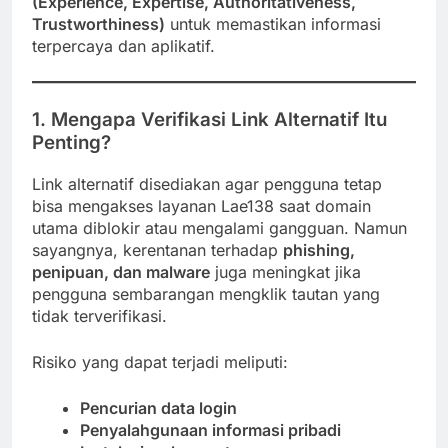
(Experience, Expertise, Authoritativeness,
Trustworthiness)
untuk memastikan informasi
terpercaya dan aplikatif.
1. Mengapa Verifikasi Link Alternatif Itu
Penting?
Link alternatif disediakan agar pengguna tetap
bisa mengakses layanan Lae138 saat domain
utama diblokir atau mengalami gangguan. Namun
sayangnya, kerentanan terhadap
phishing,
penipuan, dan malware
juga meningkat jika
pengguna sembarangan mengklik tautan yang
tidak terverifikasi.
Risiko yang dapat terjadi meliputi:
Pencurian data login
Penyalahgunaan informasi pribadi