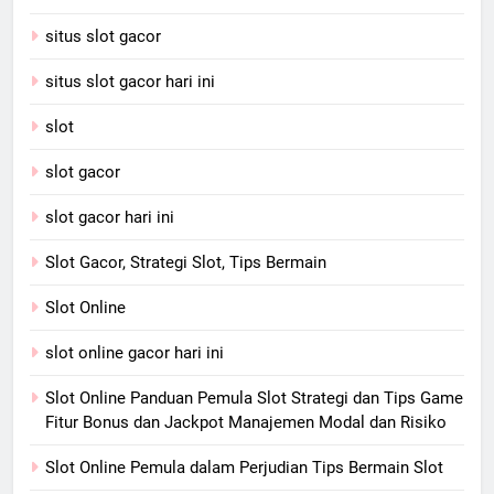
situs slot gacor
situs slot gacor hari ini
slot
slot gacor
slot gacor hari ini
Slot Gacor, Strategi Slot, Tips Bermain
Slot Online
slot online gacor hari ini
Slot Online Panduan Pemula Slot Strategi dan Tips Game
Fitur Bonus dan Jackpot Manajemen Modal dan Risiko
Slot Online Pemula dalam Perjudian Tips Bermain Slot