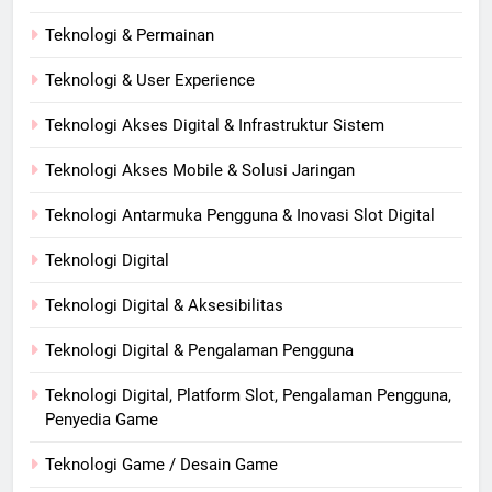
Teknologi & Permainan
Teknologi & User Experience
Teknologi Akses Digital & Infrastruktur Sistem
Teknologi Akses Mobile & Solusi Jaringan
Teknologi Antarmuka Pengguna & Inovasi Slot Digital
Teknologi Digital
Teknologi Digital & Aksesibilitas
Teknologi Digital & Pengalaman Pengguna
Teknologi Digital, Platform Slot, Pengalaman Pengguna,
Penyedia Game
Teknologi Game / Desain Game