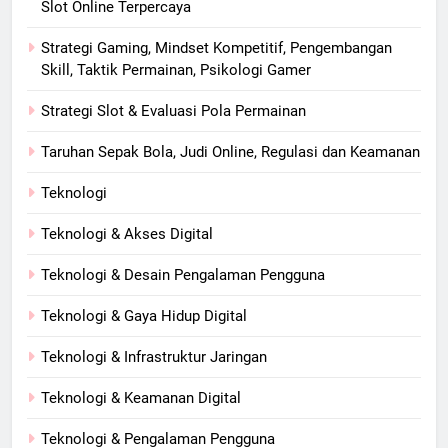
Slot Online Terpercaya
Strategi Gaming, Mindset Kompetitif, Pengembangan
Skill, Taktik Permainan, Psikologi Gamer
Strategi Slot & Evaluasi Pola Permainan
Taruhan Sepak Bola, Judi Online, Regulasi dan Keamanan
Teknologi
Teknologi & Akses Digital
Teknologi & Desain Pengalaman Pengguna
Teknologi & Gaya Hidup Digital
Teknologi & Infrastruktur Jaringan
Teknologi & Keamanan Digital
Teknologi & Pengalaman Pengguna