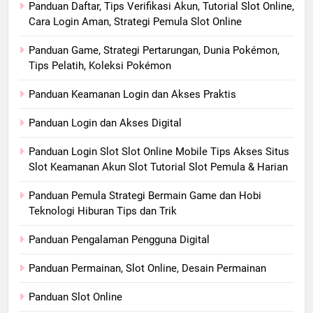
Panduan Daftar, Tips Verifikasi Akun, Tutorial Slot Online,
Cara Login Aman, Strategi Pemula Slot Online
Panduan Game, Strategi Pertarungan, Dunia Pokémon,
Tips Pelatih, Koleksi Pokémon
Panduan Keamanan Login dan Akses Praktis
Panduan Login dan Akses Digital
Panduan Login Slot Slot Online Mobile Tips Akses Situs
Slot Keamanan Akun Slot Tutorial Slot Pemula & Harian
Panduan Pemula Strategi Bermain Game dan Hobi
Teknologi Hiburan Tips dan Trik
Panduan Pengalaman Pengguna Digital
Panduan Permainan, Slot Online, Desain Permainan
Panduan Slot Online