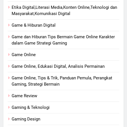
Etika Digital,Literasi Media,Konten Online,Teknologi dan
Masyarakat,Komunikasi Digital
Game & Hiburan Digital
Game dan Hiburan Tips Bermain Game Online Karakter
dalam Game Strategi Gaming
Game Online
Game Online, Edukasi Digital, Analisis Permainan
Game Online, Tips & Trik, Panduan Pemula, Perangkat
Gaming, Strategi Bermain
Game Review
Gaming & Teknologi
Gaming Design