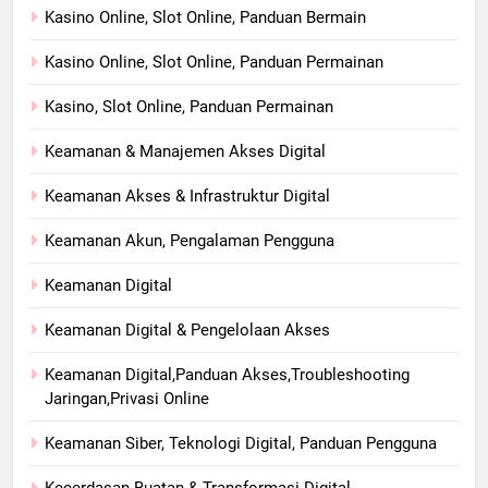
Kasino Online, Slot Online, Panduan Bermain
Kasino Online, Slot Online, Panduan Permainan
Kasino, Slot Online, Panduan Permainan
Keamanan & Manajemen Akses Digital
Keamanan Akses & Infrastruktur Digital
Keamanan Akun, Pengalaman Pengguna
Keamanan Digital
Keamanan Digital & Pengelolaan Akses
Keamanan Digital,Panduan Akses,Troubleshooting
Jaringan,Privasi Online
Keamanan Siber, Teknologi Digital, Panduan Pengguna