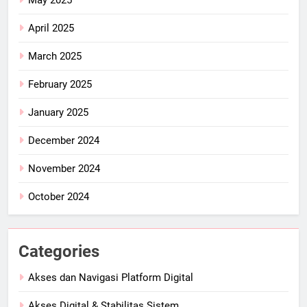
May 2025
April 2025
March 2025
February 2025
January 2025
December 2024
November 2024
October 2024
Categories
Akses dan Navigasi Platform Digital
Akses Digital & Stabilitas Sistem