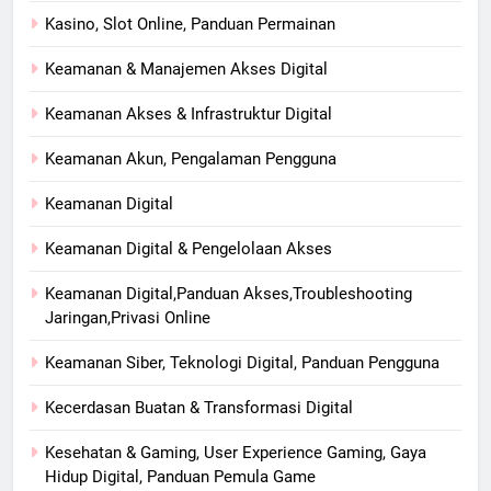
Kasino, Slot Online, Panduan Permainan
Keamanan & Manajemen Akses Digital
Keamanan Akses & Infrastruktur Digital
Keamanan Akun, Pengalaman Pengguna
Keamanan Digital
Keamanan Digital & Pengelolaan Akses
Keamanan Digital,Panduan Akses,Troubleshooting
Jaringan,Privasi Online
Keamanan Siber, Teknologi Digital, Panduan Pengguna
Kecerdasan Buatan & Transformasi Digital
Kesehatan & Gaming, User Experience Gaming, Gaya
Hidup Digital, Panduan Pemula Game