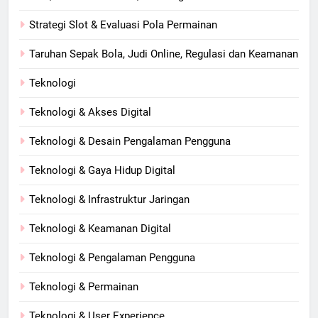
Strategi Slot & Evaluasi Pola Permainan
Taruhan Sepak Bola, Judi Online, Regulasi dan Keamanan
Teknologi
Teknologi & Akses Digital
Teknologi & Desain Pengalaman Pengguna
Teknologi & Gaya Hidup Digital
Teknologi & Infrastruktur Jaringan
Teknologi & Keamanan Digital
Teknologi & Pengalaman Pengguna
Teknologi & Permainan
Teknologi & User Experience