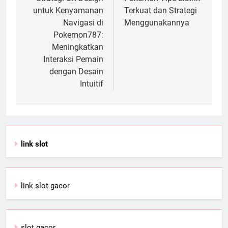
navigation
untuk Kenyamanan
Terkuat dan Strategi
Navigasi di
Menggunakannya
Pokemon787:
Meningkatkan
Interaksi Pemain
dengan Desain
Intuitif
link slot
link slot gacor
slot gacor