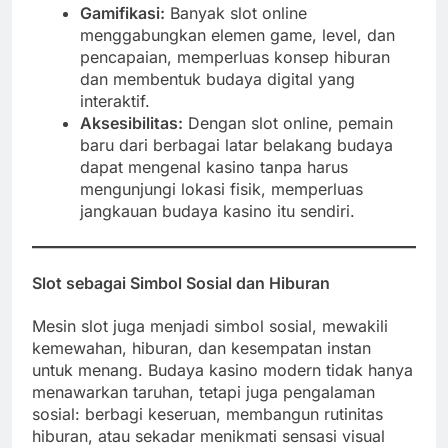
Gamifikasi:
Banyak slot online
menggabungkan elemen game, level, dan
pencapaian, memperluas konsep hiburan
dan membentuk budaya digital yang
interaktif.
Aksesibilitas:
Dengan slot online, pemain
baru dari berbagai latar belakang budaya
dapat mengenal kasino tanpa harus
mengunjungi lokasi fisik, memperluas
jangkauan budaya kasino itu sendiri.
Slot sebagai Simbol Sosial dan Hiburan
Mesin slot juga menjadi simbol sosial, mewakili
kemewahan, hiburan, dan kesempatan instan
untuk menang. Budaya kasino modern tidak hanya
menawarkan taruhan, tetapi juga pengalaman
sosial: berbagi keseruan, membangun rutinitas
hiburan, atau sekadar menikmati sensasi visual