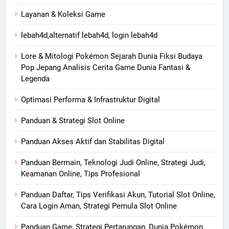
Layanan & Koleksi Game
lebah4d,alternatif lebah4d, login lebah4d
Lore & Mitologi Pokémon Sejarah Dunia Fiksi Budaya
Pop Jepang Analisis Cerita Game Dunia Fantasi &
Legenda
Optimasi Performa & Infrastruktur Digital
Panduan & Strategi Slot Online
Panduan Akses Aktif dan Stabilitas Digital
Panduan Bermain, Teknologi Judi Online, Strategi Judi,
Keamanan Online, Tips Profesional
Panduan Daftar, Tips Verifikasi Akun, Tutorial Slot Online,
Cara Login Aman, Strategi Pemula Slot Online
Panduan Game, Strategi Pertarungan, Dunia Pokémon,