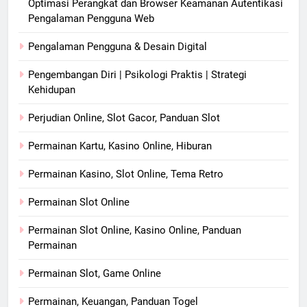
Optimasi Perangkat dan Browser Keamanan Autentikasi
Pengalaman Pengguna Web
Pengalaman Pengguna & Desain Digital
Pengembangan Diri | Psikologi Praktis | Strategi
Kehidupan
Perjudian Online, Slot Gacor, Panduan Slot
Permainan Kartu, Kasino Online, Hiburan
Permainan Kasino, Slot Online, Tema Retro
Permainan Slot Online
Permainan Slot Online, Kasino Online, Panduan
Permainan
Permainan Slot, Game Online
Permainan, Keuangan, Panduan Togel