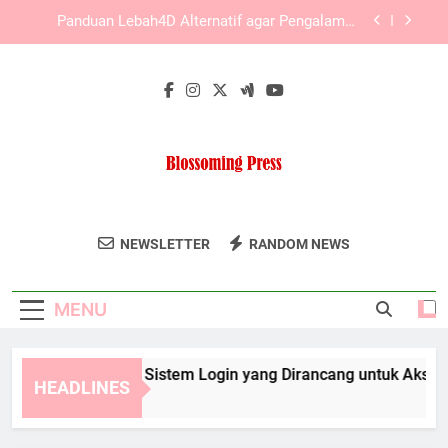
Skip
Slot Lebah4D Stabil untuk Kebutuhan Akses
to
Harian yang Lebih Nyaman dan Terarah
content
LAE138 Login Aman dengan Langkah Akses yang
Praktis
Slot Lebah4D dan Sistem Login yang Dirancang
untuk Akses Cepat
Panduan Lebah4D Alternatif agar Pengalaman
Pengguna Lebih Baik
Slot Lebah4D Stabil untuk Kebutuhan Akses
Harian yang Lebih Nyaman dan Terarah
Blossoming
Temukan Buku Dan Publikasi Inspiratif Dari
LAE138 Login Aman dengan Langkah Akses yang
NEWSLETTER
RANDOM NEWS
Press
Praktis
Blossoming Press.
MENU
ot Lebah4D dan Sistem Login yang Dirancang untuk Akses Cep
HEADLINES
Months Ago