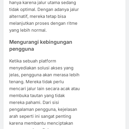
hanya karena jalur utama sedang
tidak optimal. Dengan adanya jalur
alternatif, mereka tetap bisa
melanjutkan proses dengan ritme
yang lebih normal.
Mengurangi kebingungan
pengguna
Ketika sebuah platform
menyediakan solusi akses yang
jelas, pengguna akan merasa lebih
tenang. Mereka tidak perlu
mencari jalur lain secara acak atau
membuka tautan yang tidak
mereka pahami. Dari sisi
pengalaman pengguna, kejelasan
arah seperti ini sangat penting
karena membantu menciptakan