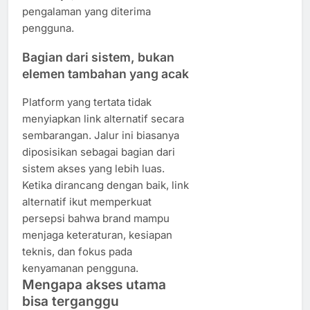
pengalaman yang diterima
pengguna.
Bagian dari sistem, bukan
elemen tambahan yang acak
Platform yang tertata tidak
menyiapkan link alternatif secara
sembarangan. Jalur ini biasanya
diposisikan sebagai bagian dari
sistem akses yang lebih luas.
Ketika dirancang dengan baik, link
alternatif ikut memperkuat
persepsi bahwa brand mampu
menjaga keteraturan, kesiapan
teknis, dan fokus pada
kenyamanan pengguna.
Mengapa akses utama
bisa terganggu