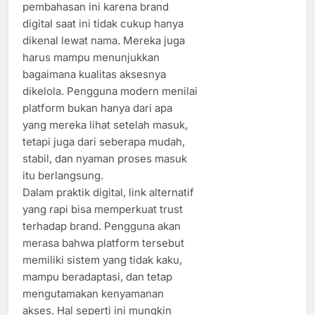
pembahasan ini karena brand
digital saat ini tidak cukup hanya
dikenal lewat nama. Mereka juga
harus mampu menunjukkan
bagaimana kualitas aksesnya
dikelola. Pengguna modern menilai
platform bukan hanya dari apa
yang mereka lihat setelah masuk,
tetapi juga dari seberapa mudah,
stabil, dan nyaman proses masuk
itu berlangsung.
Dalam praktik digital, link alternatif
yang rapi bisa memperkuat trust
terhadap brand. Pengguna akan
merasa bahwa platform tersebut
memiliki sistem yang tidak kaku,
mampu beradaptasi, dan tetap
mengutamakan kenyamanan
akses. Hal seperti ini mungkin