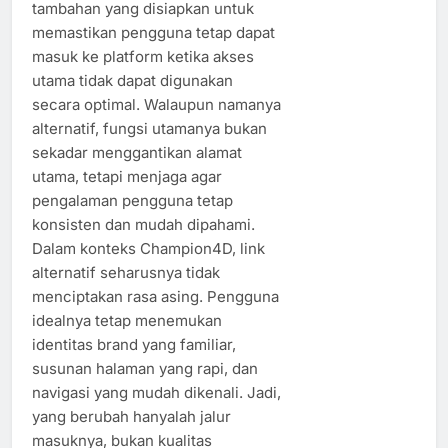
tambahan yang disiapkan untuk
memastikan pengguna tetap dapat
masuk ke platform ketika akses
utama tidak dapat digunakan
secara optimal. Walaupun namanya
alternatif, fungsi utamanya bukan
sekadar menggantikan alamat
utama, tetapi menjaga agar
pengalaman pengguna tetap
konsisten dan mudah dipahami.
Dalam konteks Champion4D, link
alternatif seharusnya tidak
menciptakan rasa asing. Pengguna
idealnya tetap menemukan
identitas brand yang familiar,
susunan halaman yang rapi, dan
navigasi yang mudah dikenali. Jadi,
yang berubah hanyalah jalur
masuknya, bukan kualitas