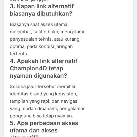
3. Kapan link alternatif
biasanya dibutuhkan?
Biasanya saat akses utama
melambat, sulit dibuka, mengalami
penyesuaian teknis, atau kurang
optimal pada kondisi jaringan
tertentu.
4. Apakah link alternatif
Champion4D tetap
nyaman digunakan?
Selama jalur tersebut memiliki
identitas brand yang konsisten,
tampilan yang rapi, dan navigasi
yang mudah dipahami, pengalaman
pengguna bisa tetap nyaman.
5. Apa perbedaan akses
utama dan akses