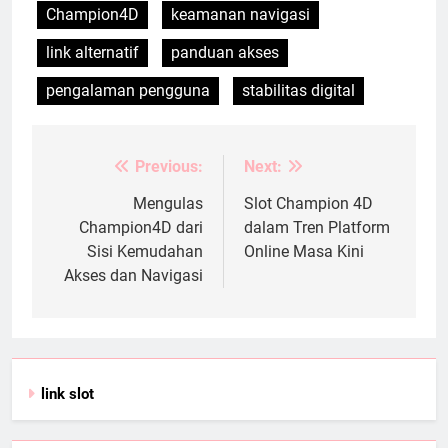
Champion4D
keamanan navigasi
link alternatif
panduan akses
pengalaman pengguna
stabilitas digital
Previous:
Next:
Post
navigation
Mengulas
Slot Champion 4D
Champion4D dari
dalam Tren Platform
Sisi Kemudahan
Online Masa Kini
Akses dan Navigasi
link slot