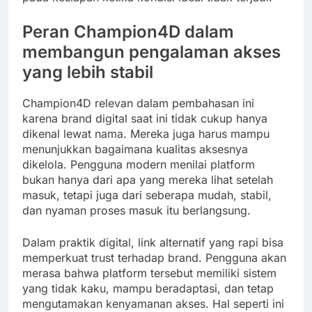
Peran Champion4D dalam
membangun pengalaman akses
yang lebih stabil
Champion4D relevan dalam pembahasan ini
karena brand digital saat ini tidak cukup hanya
dikenal lewat nama. Mereka juga harus mampu
menunjukkan bagaimana kualitas aksesnya
dikelola. Pengguna modern menilai platform
bukan hanya dari apa yang mereka lihat setelah
masuk, tetapi juga dari seberapa mudah, stabil,
dan nyaman proses masuk itu berlangsung.
Dalam praktik digital, link alternatif yang rapi bisa
memperkuat trust terhadap brand. Pengguna akan
merasa bahwa platform tersebut memiliki sistem
yang tidak kaku, mampu beradaptasi, dan tetap
mengutamakan kenyamanan akses. Hal seperti ini