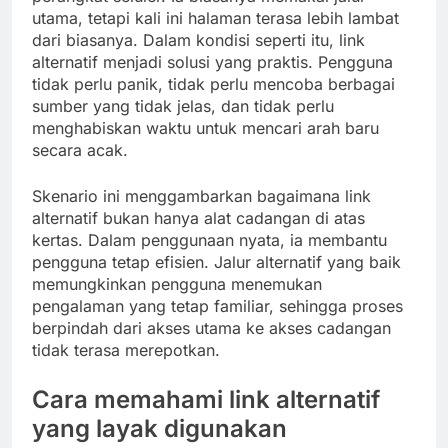
utama, tetapi kali ini halaman terasa lebih lambat
dari biasanya. Dalam kondisi seperti itu, link
alternatif menjadi solusi yang praktis. Pengguna
tidak perlu panik, tidak perlu mencoba berbagai
sumber yang tidak jelas, dan tidak perlu
menghabiskan waktu untuk mencari arah baru
secara acak.
Skenario ini menggambarkan bagaimana link
alternatif bukan hanya alat cadangan di atas
kertas. Dalam penggunaan nyata, ia membantu
pengguna tetap efisien. Jalur alternatif yang baik
memungkinkan pengguna menemukan
pengalaman yang tetap familiar, sehingga proses
berpindah dari akses utama ke akses cadangan
tidak terasa merepotkan.
Cara memahami link alternatif
yang layak digunakan