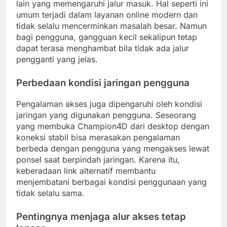
lain yang memengaruhi jalur masuk. Hal seperti ini
umum terjadi dalam layanan online modern dan
tidak selalu mencerminkan masalah besar. Namun
bagi pengguna, gangguan kecil sekalipun tetap
dapat terasa menghambat bila tidak ada jalur
pengganti yang jelas.
Perbedaan kondisi jaringan pengguna
Pengalaman akses juga dipengaruhi oleh kondisi
jaringan yang digunakan pengguna. Seseorang
yang membuka Champion4D dari desktop dengan
koneksi stabil bisa merasakan pengalaman
berbeda dengan pengguna yang mengakses lewat
ponsel saat berpindah jaringan. Karena itu,
keberadaan link alternatif membantu
menjembatani berbagai kondisi penggunaan yang
tidak selalu sama.
Pentingnya menjaga alur akses tetap