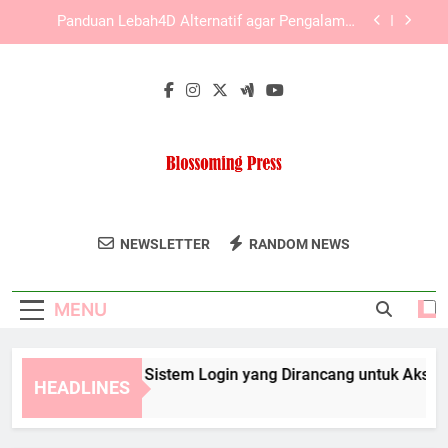
Skip
Slot Lebah4D Stabil untuk Kebutuhan Akses
to
Harian yang Lebih Nyaman dan Terarah
content
LAE138 Login Aman dengan Langkah Akses yang
Praktis
Slot Lebah4D dan Sistem Login yang Dirancang
untuk Akses Cepat
Panduan Lebah4D Alternatif agar Pengalaman
Pengguna Lebih Baik
Slot Lebah4D Stabil untuk Kebutuhan Akses
Harian yang Lebih Nyaman dan Terarah
Blossoming
Temukan Buku Dan Publikasi Inspiratif Dari
LAE138 Login Aman dengan Langkah Akses yang
NEWSLETTER
RANDOM NEWS
Press
Praktis
Blossoming Press.
MENU
ot Lebah4D dan Sistem Login yang Dirancang untuk Akses Cep
HEADLINES
Months Ago